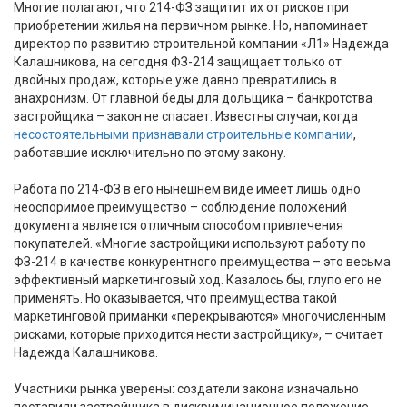
Многие полагают, что 214-ФЗ защитит их от рисков при
приобретении жилья на первичном рынке. Но, напоминает
директор по развитию строительной компании «Л1» Надежда
Калашникова, на сегодня ФЗ-214 защищает только от
двойных продаж, которые уже давно превратились в
анахронизм. От главной беды для дольщика – банкротства
застройщика – закон не спасает. Известны случаи, когда
несостоятельными признавали строительные компании
,
работавшие исключительно по этому закону.
Работа по 214-ФЗ в его нынешнем виде имеет лишь одно
неоспоримое преимущество – соблюдение положений
документа является отличным способом привлечения
покупателей. «Многие застройщики используют работу по
ФЗ-214 в качестве конкурентного преимущества – это весьма
эффективный маркетинговый ход. Казалось бы, глупо его не
применять. Но оказывается, что преимущества такой
маркетинговой приманки «перекрываются» многочисленным
рисками, которые приходится нести застройщику», – считает
Надежда Калашникова.
Участники рынка уверены: создатели закона изначально
поставили застройщика в дискриминационное положение.