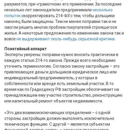
разумеется, при «грамотном» его применении. За последние
несколько лет законодатели предпринимали
несколько
попыток
скорректировать 214-ФЗ с тем, чтобы дольщики
наконец были защищены. Тем не менее поправки так и не
смогли решить многих проблем покупателей строящегося
жилья. А некоторые предложения по изменению закона так и
вовсе
не выдерживают сколь-нибудь серьезной критики
.
Понятийный аппарат
Эксперты уверены: поправки нужно вносить практически в
каждую статью 214-го закона. Прежде всего необходимо
уточнить терминологию. Согласно закону застройщик – это
привлекающее деньги дольщиков юридическое лицо или
индивидуальный предприниматель, у которых в
собственности или аренде есть земельный участок. В то
время как по Градкодексу РФ застройщик обеспечивает на
принадлежащем ему участке строительство, реконструкцию
или капитальный ремонт объектов недвижимости.
«Это два взаимоисключающих определения – с одной
стороны, застройщик должен выполнять исключительно
техническую функцию. С другой – является субъектом
финансовой деятельности», – отмечает председатель