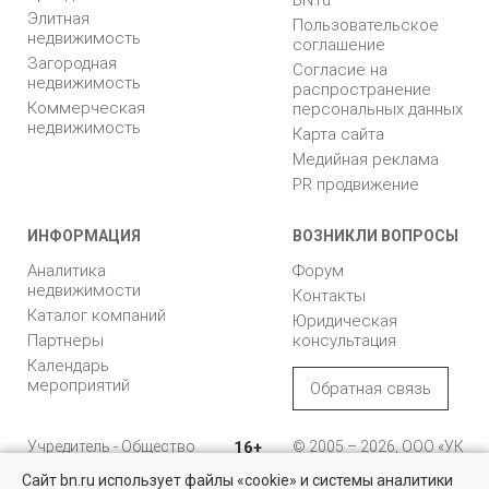
Элитная
Пользовательское
недвижимость
соглашение
Загородная
Согласие на
недвижимость
распространение
Коммерческая
персональных данных
недвижимость
Карта сайта
Медийная реклама
PR продвижение
ИНФОРМАЦИЯ
ВОЗНИКЛИ ВОПРОСЫ
Аналитика
Форум
недвижимости
Контакты
Каталог компаний
Юридическая
Партнеры
консультация
Календарь
мероприятий
Обратная связь
Учредитель - Общество
16+
© 2005 – 2026, ООО «УК
с ограниченной
«БН»
Сайт bn.ru использует файлы «cookie» и системы аналитики
ответственностью