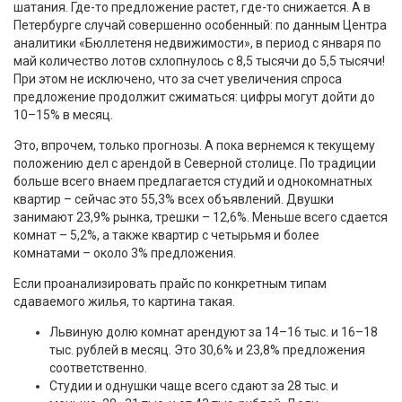
шатания. Где-то предложение растет, где-то снижается. А в
Петербурге случай совершенно особенный: по данным Центра
аналитики «Бюллетеня недвижимости», в период с января по
май количество лотов схлопнулось с 8,5 тысячи до 5,5 тысячи!
При этом не исключено, что за счет увеличения спроса
предложение продолжит сжиматься: цифры могут дойти до
10–15% в месяц.
Это, впрочем, только прогнозы. А пока вернемся к текущему
положению дел с арендой в Северной столице. По традиции
больше всего внаем предлагается студий и однокомнатных
квартир – сейчас это 55,3% всех объявлений. Двушки
занимают 23,9% рынка, трешки – 12,6%. Меньше всего сдается
комнат – 5,2%, а также квартир с четырьмя и более
комнатами – около 3% предложения.
Если проанализировать прайс по конкретным типам
сдаваемого жилья, то картина такая.
Львиную долю комнат арендуют за 14–16 тыс. и 16–18
тыс. рублей в месяц. Это 30,6% и 23,8% предложения
соответственно.
Студии и однушки чаще всего сдают за 28 тыс. и