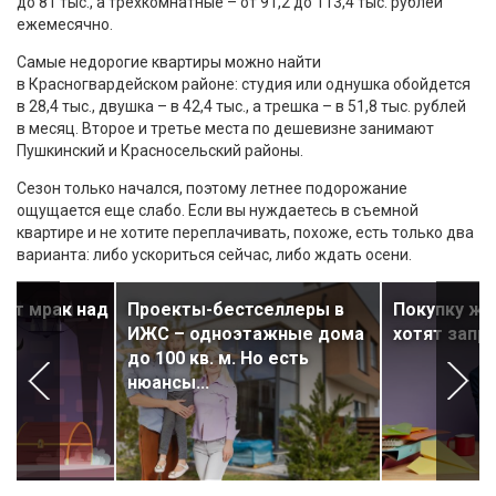
до 81 тыс., а трехкомнатные – от 91,2 до 113,4 тыс. рублей
ежемесячно.
Самые недорогие квартиры можно найти
в Красногвардейском районе: студия или однушка обойдется
в 28,4 тыс., двушка – в 42,4 тыс., а трешка – в 51,8 тыс. рублей
в месяц. Второе и третье места по дешевизне занимают
Пушкинский и Красносельский районы.
Сезон только начался, поэтому летнее подорожание
ощущается еще слабо. Если вы нуждаетесь в съемной
квартире и не хотите переплачивать, похоже, есть только два
варианта: либо ускориться сейчас, либо ждать осени.
ет мрак над
Проекты-бестселлеры в
Покупку жи
ы?
ИЖС – одноэтажные дома
хотят запр
до 100 кв. м. Но есть
нюансы...