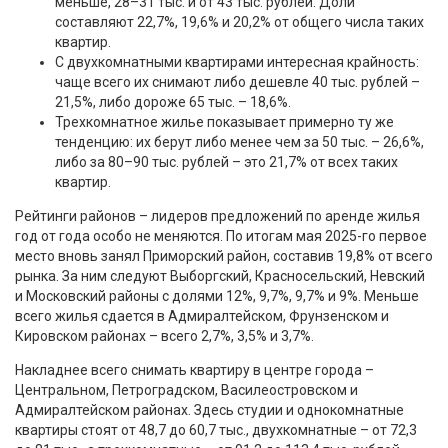
меньше, 28–31 тыс. и от 43 тыс. рублей. Доли
составляют 22,7%, 19,6% и 20,2% от общего числа таких
квартир.
С двухкомнатными квартирами интересная крайность:
чаще всего их снимают либо дешевле 40 тыс. рублей –
21,5%, либо дороже 65 тыс. – 18,6%.
Трехкомнатное жилье показывает примерно ту же
тенденцию: их берут либо менее чем за 50 тыс. – 26,6%,
либо за 80–90 тыс. рублей – это 21,7% от всех таких
квартир.
Рейтинги районов – лидеров предложений по аренде жилья
год от года особо не меняются. По итогам мая 2025-го первое
место вновь занял Приморский район, составив 19,8% от всего
рынка. За ним следуют Выборгский, Красносельский, Невский
и Московский районы с долями 12%, 9,7%, 9,7% и 9%. Меньше
всего жилья сдается в Адмиралтейском, Фрунзенском и
Кировском районах – всего 2,7%, 3,5% и 3,7%.
Накладнее всего снимать квартиру в центре города –
Центральном, Петроградском, Василеостровском и
Адмиралтейском районах. Здесь студии и однокомнатные
квартиры стоят от 48,7 до 60,7 тыс., двухкомнатные – от 72,3