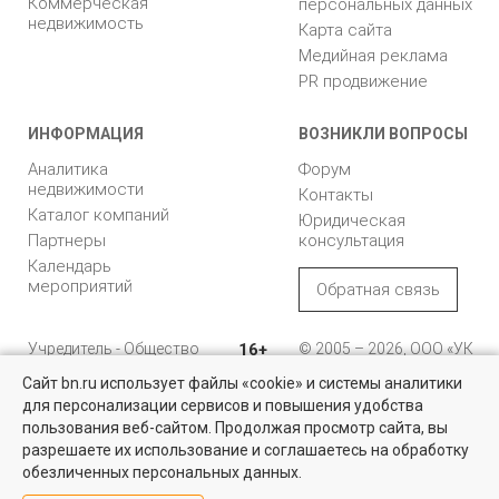
Коммерческая
персональных данных
недвижимость
Карта сайта
Медийная реклама
PR продвижение
ИНФОРМАЦИЯ
ВОЗНИКЛИ ВОПРОСЫ
Аналитика
Форум
недвижимости
Контакты
Каталог компаний
Юридическая
Партнеры
консультация
Календарь
мероприятий
Обратная связь
Учредитель - Общество
16+
© 2005 – 2026, ООО «УК
с ограниченной
«БН»
Сайт bn.ru использует файлы «cookie» и системы аналитики
ответственностью
"Управляющая
196105, Санкт-
для персонализации сервисов и повышения удобства
Квартиры на вторичном рынке
компания "Бюллетень
Петербург, пр. Юрия
пользования веб-сайтом. Продолжая просмотр сайта, вы
недвижимости"
Гагарина, 1
Более 10 тысяч квартир в Санкт-Петербурге и области от
разрешаете их использование и соглашаетесь на обработку
собственников и агентств недвижимости
обезличенных персональных данных.
8 (812) 331-93-56