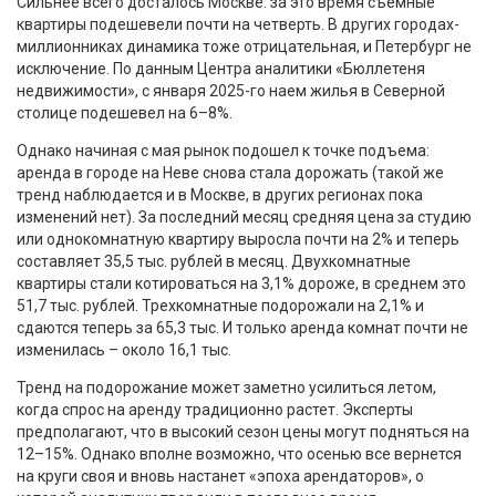
Сильнее всего досталось Москве: за это время съемные
квартиры подешевели почти на четверть. В других городах-
миллионниках динамика тоже отрицательная, и Петербург не
исключение. По данным Центра аналитики «Бюллетеня
недвижимости», с января 2025-го наем жилья в Северной
столице подешевел на 6–8%.
Однако начиная с мая рынок подошел к точке подъема:
аренда в городе на Неве снова стала дорожать (такой же
тренд наблюдается и в Москве, в других регионах пока
изменений нет). За последний месяц средняя цена за студию
или однокомнатную квартиру выросла почти на 2% и теперь
составляет 35,5 тыс. рублей в месяц. Двухкомнатные
квартиры стали котироваться на 3,1% дороже, в среднем это
51,7 тыс. рублей. Трехкомнатные подорожали на 2,1% и
сдаются теперь за 65,3 тыс. И только аренда комнат почти не
изменилась – около 16,1 тыс.
Тренд на подорожание может заметно усилиться летом,
когда спрос на аренду традиционно растет. Эксперты
предполагают, что в высокий сезон цены могут подняться на
12–15%. Однако вполне возможно, что осенью все вернется
на круги своя и вновь настанет «эпоха арендаторов», о