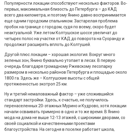
Популярности локации способствуют несколько факторов. Во-
первых, максимальная близость до Петербурга – до КАД
всего два километра, и поэтому Янино давно воспринимается
еще одним городским спальником. Застарелая проблема
пробок на границе с городом, судя по всему, скоро будет
неактуальной. Уже летом Колтушское шоссе увеличат до
четырех полос на участке от КАД до поворота на Суоранду и
продолжат расширять вплоть до Колтушей.
Другой плюс локации – хорошая экология. Вокруг много
зеленых зон, Янино буквально утопает в лесах. В первую
очередь благодаря громадному Ржевскому лесопарку
размером в несколько районов Петербурга и площадью около
1800 га. Здесь же – Колтушские высоты с общей
протяженностью экотроп 25 км.
Ну и третий немаловажный фактор – уже сложившийся
стандарт застройки. Здесь, к счастью, не получилось
перенаселенных 20-этажных Мурино и Кудрово, хотя локации
начали осваивать примерно в одно и то же время. В Янино
мода на дома не выше 12-13 этажей, с широкими дворами, со
своей социалкой и качественными проектами
благоустройства. На сегодня в поселке работает школа,