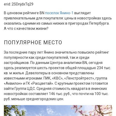
erid: 2SDnjdxTq29
В ценовом рейтинге BN
поселок Янино-1
выглядит
привлекательным для покупателя: цены в новостройках здесь
оказались одними из самых низких в пригородах Петербурга.
А что с качеством жизни?
ПОПУЛЯРНОЕ МЕСТО
За последние пару лет Янино значительно повысило рейтинг
популярности как среди покупателей, так и среди
застройщиков. По данным Центра аналитики BN, сегодня
здесь реализуется шесть проектов общей площадью 234 тыс.
кв. м жилья. Девелоперы в основном представлены
известными игроками: ПИК, «КВС», «Ленстройтрест», группа
«Аквилон» и ГК «Расцветай». С крупным проектом готовится
зайти Группа ЦДС. Средняя стоимость квадрата в янинских
новостройках составляет 146 тыс. руб., что почти на 100 тыс.
руб. меньше среднегородских цен.