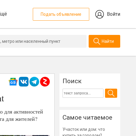
Ещё
Войти
Подать объявление
Найти
Поиск
t
о для активностей
Самое читаемое
га для жителей?
Участок или дом: что
купить за городом?