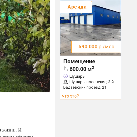
Аренда
590 000
р./мес.
Помещение
2
600.00
м
Шушары
Шушары поселение, 3-й
Бадаевский проезд, 21
что это?
з жизни. И
о такие объекты