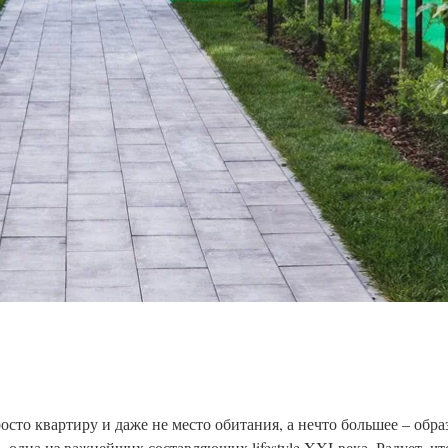
то квартиру и даже не место обитания, а нечто большее – обра
одна из важнейших составляющих lifestyle XXI века. Радует, чт