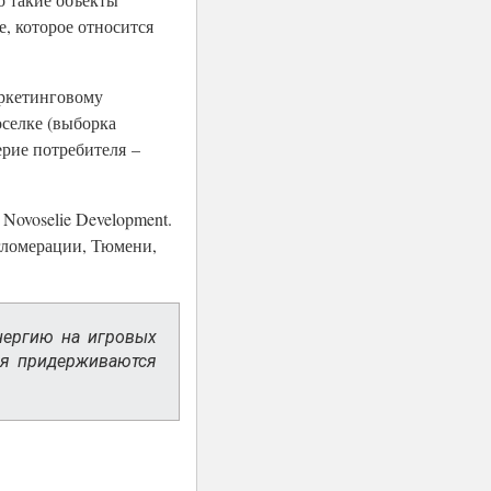
е, которое относится
ркетинговому
оселке (выборка
ерие потребителя –
Novoselie Development.
агломерации, Тюмени,
нергию на игровых
ния придерживаются