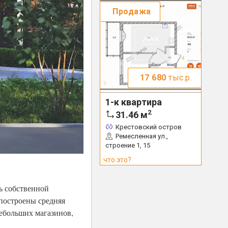
Продажа
17 680
тыс.р.
1-к квартира
2
31.46
м
Крестовский остров
Ремесленная ул.,
строение 1, 15
что это?
ь собственной
 построены средняя
небольших магазинов,