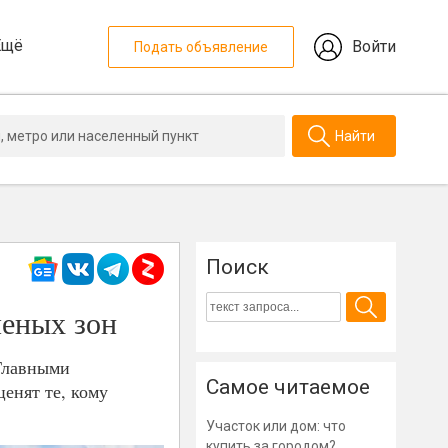
Ещё
Войти
Подать объявление
Найти
Поиск
леных зон
Главными
Самое читаемое
енят те, кому
Участок или дом: что
купить за городом?