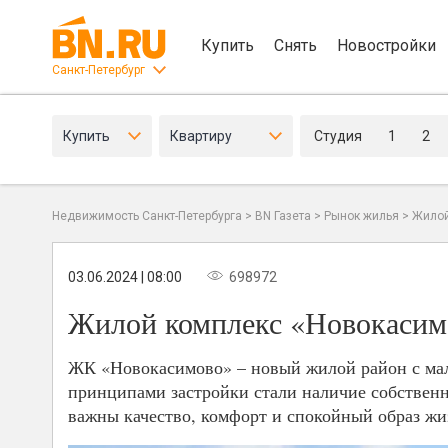
Купить
Снять
Новостройки
Санкт-Петербург
Купить
Квартиру
Студия
1
2
Недвижимость Санкт-Петербурга
>
BN Газета
>
Рынок жилья
>
Жилой
03.06.2024 | 08:00
698972
Жилой комплекс «Новокасимо
ЖК «Новокасимово» – новый жилой район с мал
принципами застройки стали наличие собственн
важны качество, комфорт и спокойный образ жи