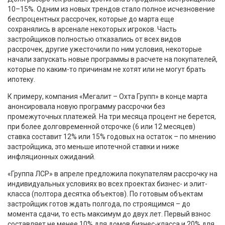
10–15%. Одним из новых трендов стало полное исчезновение
беспроцентных рассрочек, которые до марта еще
сохранялись в арсенале некоторых игроков. Часть
застройщиков полностью отказались от всех видов
рассрочек, другие ужесточили по ним условия, некоторые
начали запускать новые программы в расчете на покупателей,
которые по каким-то причинам не хотят или не могут брать
ипотеку.
К примеру, компания «Мегалит – Охта Групп» в конце марта
анонсировала новую программу рассрочки без
промежуточных платежей. На три месяца процент не берется,
при более долговременной отсрочке (6 или 12 месяцев)
ставка составит 12% или 15% годовых на остаток – по мнению
застройщика, это меньше ипотечной ставки и ниже
инфляционных ожиданий.
«Группа ЛСР» в апреле предложила покупателям рассрочку на
индивидуальных условиях во всех проектах бизнес- и элит-
класса (полтора десятка объектов). По готовым объектам
застройщик готов ждать полгода, по строящимся – до
момента сдачи, то есть максимум до двух лет. Первый взнос
составляет не менее 10% для домов бизнес-класса и 20% для