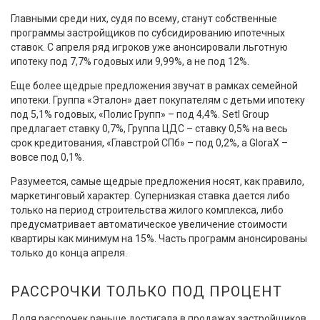
Главными среди них, судя по всему, станут собственные
программы застройщиков по субсидированию ипотечных
ставок. С апреля ряд игроков уже анонсировали льготную
ипотеку под 7,7% годовых или 9,99%, а не под 12%.
Еще более щедрые предложения звучат в рамках семейной
ипотеки. Группа «Эталон» дает покупателям с детьми ипотеку
под 5,1% годовых, «Полис Групп» – под 4,4%. Setl Group
предлагает ставку 0,7%, Группа ЦДС – ставку 0,5% на весь
срок кредитования, «Главстрой СПб» – под 0,2%, а GloraX –
вовсе под 0,1%.
Разумеется, самые щедрые предложения носят, как правило,
маркетинговый характер. Супернизкая ставка дается либо
только на период строительства жилого комплекса, либо
предусматривает автоматическое увеличение стоимости
квартиры как минимум на 15%. Часть программ анонсированы
только до конца апреля.
РАССРОЧКИ ТОЛЬКО ПОД ПРОЦЕНТ
Доля рассрочек раньше достигала в продажах застройщиков