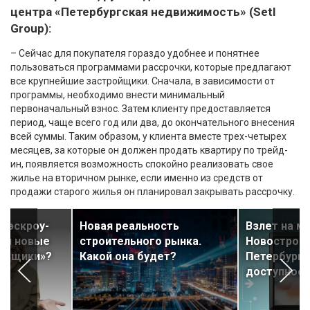
центра «Петербургская недвижимость» (Setl
Group):
– Сейчас для покупателя гораздо удобнее и понятнее
пользоваться программами рассрочки, которые предлагают
все крупнейшие застройщики. Сначала, в зависимости от
программы, необходимо внести минимальный
первоначальный взнос. Затем клиенту предоставляется
период, чаще всего год или два, до окончательного внесения
всей суммы. Таким образом, у клиента вместе трех-четырех
месяцев, за которые он должен продать квартиру по трейд-
ин, появляется возможность спокойно реализовать свое
жилье на вторичном рынке, если именно из средств от
продажи старого жилья он планировал закрывать рассрочку.
у эскроу-
Новая реальность
Взлет на м
ься новые
строительного рынка.
Новостройк
льщики»?
Какой она будет?
Петербурга
доступност