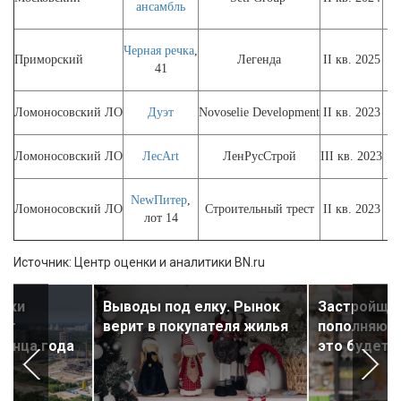
ансамбль
Черная речка
,
Приморский
Легенда
II кв. 2025
41
Ломоносовский ЛО
Дуэт
Novoselie Development
II кв. 2023
Ломоносовский ЛО
ЛесArt
ЛенРусСтрой
III кв. 2023
NewПитер
,
Ломоносовский ЛО
Строительный трест
II кв. 2023
лот 14
Источник: Центр оценки и аналитики BN.ru
ойки
Выводы под елку. Рынок
Застройщик
гут
верит в покупателя жилья
пополняют 
конца года
это будет 