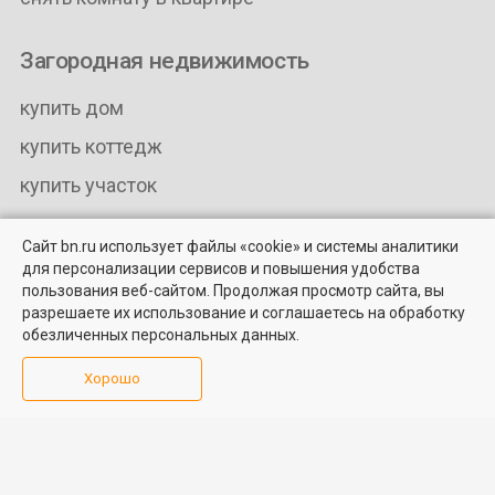
Загородная недвижимость
купить дом
купить коттедж
купить участок
снять дом
Сайт bn.ru использует файлы «cookie» и системы аналитики
для персонализации сервисов и повышения удобства
Найти квартиру - это просто!
пользования веб-сайтом. Продолжая просмотр сайта, вы
Выбирайте среди 14 тысяч проверенных вариантов на вторичом
разрешаете их использование и соглашаетесь на обработку
рынке жилья на портале BN.ru
НЕДВИЖИМОСТЬ
БЮЛЛЕТЕНЬ
обезличенных персональных данных.
НЕДВИЖИМОСТИ
Продажа квартир
Посмотреть объявления
Правила перепечатки
Хорошо
Продажа комнат
Политика
Аренда квартир
конфиденциальности
Аренда комнат
BN.ru
Элитная
Пользовательское
недвижимость
соглашение