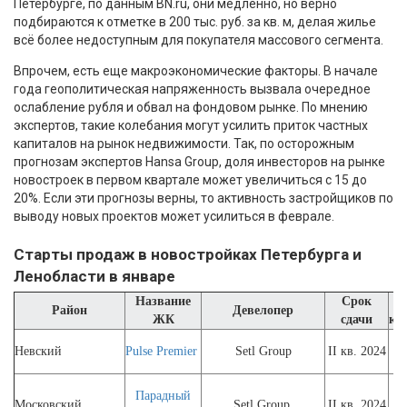
Петербурге, по данным BN.ru, они медленно, но верно
подбираются к отметке в 200 тыс. руб. за кв. м, делая жилье
всё более недоступным для покупателя массового сегмента.
Впрочем, есть еще макроэкономические факторы. В начале
года геополитическая напряженность вызвала очередное
ослабление рубля и обвал на фондовом рынке. По мнению
экспертов, такие колебания могут усилить приток частных
капиталов на рынок недвижимости. Так, по осторожным
прогнозам экспертов Hansa Group, доля инвесторов на рынке
новостроек в первом квартале может увеличиться с 15 до
20%. Если эти прогнозы верны, то активность застройщиков по
выводу новых проектов может усилиться в феврале.
Старты продаж в новостройках Петербурга и
Ленобласти в январе
Название
Срок
Ко
Район
Девелопер
ЖК
сдачи
кв
Невский
Pulse Premier
Setl Group
II кв. 2024
1
Парадный
Московский
Setl Group
II кв. 2024
1