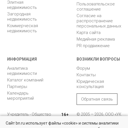
Элитная
Пользовательское
недвижимость
соглашение
Загородная
Согласие на
недвижимость
распространение
Коммерческая
персональных данных
недвижимость
Карта сайта
Медийная реклама
PR продвижение
ИНФОРМАЦИЯ
ВОЗНИКЛИ ВОПРОСЫ
Аналитика
Форум
недвижимости
Контакты
Каталог компаний
Юридическая
Партнеры
консультация
Календарь
мероприятий
Обратная связь
Учредитель - Общество
16+
© 2005 – 2026, ООО «УК
с ограниченной
«БН»
Сайт bn.ru использует файлы «cookie» и системы аналитики
ответственностью
"Управляющая
196105, Санкт-