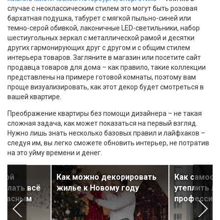
случае с неоклассическим стилем это могут быть розовая
бархатная подушка, табурет с мягкой пыльно-синей или
темно-серой обивкой, лаконичные LED-светильники, набор
шестиугольных зеркал с металлической рамой и десятки
других гармонирующих друг с другом и с общим стилем
интерьера товаров. Загляните в магазин или посетите сайт
продавца товаров для дома – как правило, такие коллекции
представлены на примере готовой комнаты, поэтому вам
проще визуализировать, как этот декор будет смотреться в
вашей квартире.
Преображение квартиры без помощи дизайнера – не такая
сложная задача, как может показаться на первый взгляд.
Нужно лишь знать несколько базовых правил и лайфхаков –
следуя им, вы легко сможете обновить интерьер, не потратив
на это уйму времени и денег.
нной
Как можно декорировать
Как самост
делать всё
жилье к Новому году
утеплить л
опасным
профессио