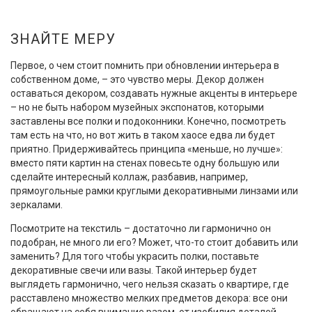
ЗНАЙТЕ МЕРУ
Первое, о чем стоит помнить при обновлении интерьера в
собственном доме, – это чувство меры. Декор должен
оставаться декором, создавать нужные акценты в интерьере
– но не быть набором музейных экспонатов, которыми
заставлены все полки и подоконники. Конечно, посмотреть
там есть на что, но вот жить в таком хаосе едва ли будет
приятно. Придерживайтесь принципа «меньше, но лучше»:
вместо пяти картин на стенах повесьте одну большую или
сделайте интересный коллаж, разбавив, например,
прямоугольные рамки круглыми декоративными линзами или
зеркалами.
Посмотрите на текстиль – достаточно ли гармонично он
подобран, не много ли его? Может, что-то стоит добавить или
заменить? Для того чтобы украсить полки, поставьте
декоративные свечи или вазы. Такой интерьер будет
выглядеть гармонично, чего нельзя сказать о квартире, где
расставлено множество мелких предметов декора: все они
обращают на себя внимание разом, от изобилия деталей