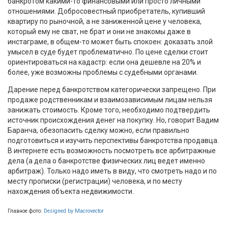
банкротом какими-то финансовыми или просто личными
отношениями. Добросовестный приобретатель, купивший
квартиру по рыночной, а не заниженной цене у человека,
который ему не сват, не брат и они не знакомы даже в
инстаграме, в общем-то может быть спокоен: доказать злой
умысел в суде будет проблематично. По цене сделки стоит
ориентироваться на кадастр: если она дешевле на 20% и
более, уже возможны проблемы с судебными органами.
Дарение перед банкротством категорически запрещено. При
продаже родственникам и взаимозависимым лицам нельзя
занижать стоимость. Кроме того, необходимо подтвердить
источник происхождения денег на покупку. Но, говорит Вадим
Баранча, обезопасить сделку можно, если правильно
подготовиться и изучить перспективы банкротства продавца.
В интернете есть возможность посмотреть все арбитражные
дела (а дела о банкротстве физических лиц ведет именно
арбитраж). Только надо иметь в виду, что смотреть надо и по
месту прописки (регистрации) человека, и по месту
нахождения объекта недвижимости.
Главное фото:
Designed by Macrovector