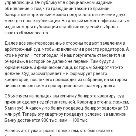
управляющий. Он публикует в официальном издании
объявление о том, что гражданин такой-то признан
банкротом и претензии можно предъявлять в течение двух
месяцев после публикации. На данный момент официальным
изданием для публикации подобных сведений выбрана
газета «Коммерсант».
Далее все заинтересованные стороны подают заявления в
арбитражный суд, чтобы их включили в реестр кредиторов. А
кто не успел – тот опоздал. И наш покупатель становится «в
очередь», в которой он далеко не первый. Там будут и
юридические, и физические лица, которым банкрот что-то
должен. Суд рассматривает – и формирует реестр
кредиторов, после чего происходит их собрание, на котором
число голосов прямо пропорционально размеру долга.
Объясняем на пальцах: вы купили у банкрота квартиру, суд
признал сделку недействительной. Квартира стоила, скажем,
5 млн руб. А какому-то банку продавец-банкрот задолжал 50
млн руб. Теперь эту квартиру продадут, условно, за миллион.
Банку достанется 900 тыс., вам – 100 тыс.
Но весь этот ужас грозит только тем, кто был связан с