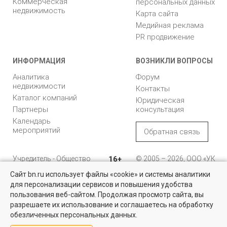
Коммерческая
персональных данных
недвижимость
Карта сайта
Медийная реклама
PR продвижение
ИНФОРМАЦИЯ
ВОЗНИКЛИ ВОПРОСЫ
Аналитика
Форум
недвижимости
Контакты
Каталог компаний
Юридическая
Партнеры
консультация
Календарь
мероприятий
Обратная связь
Учредитель - Общество
16+
© 2005 – 2026, ООО «УК
с ограниченной
«БН»
Сайт bn.ru использует файлы «cookie» и системы аналитики
ответственностью
"Управляющая
196105, Санкт-
для персонализации сервисов и повышения удобства
Найти квартиру - это просто!
компания "Бюллетень
Петербург, пр. Юрия
пользования веб-сайтом. Продолжая просмотр сайта, вы
недвижимости"
Гагарина, 1
Выбирайте среди 14 тысяч проверенных вариантов на вторичом
разрешаете их использование и соглашаетесь на обработку
рынке жилья на портале BN.ru
обезличенных персональных данных.
8 (812) 331-93-56