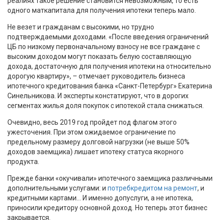
реалиях такое решение становится невозможным, то есть
одного маткапитала для получения ипотеки теперь мало.
Не везет и гражданам с высокими, но трудно
подтверждаемыми доходами. «После введения ограничений
ЦБ по низкому первоначальному взносу не все граждане с
высоким доходом могут показать белую составляющую
дохода, достаточную для получения ипотеки на относительно
дорогую квартиру», – отмечает руководитель бизнеса
ипотечного кредитования банка «Санкт-Петербург» Екатерина
Синельникова. И эксперты констатируют, что в дорогих
сегментах жилья доля покупок с ипотекой стала снижаться.
Очевидно, весь 2019 год пройдет под флагом этого
ужесточения. При этом ожидаемое ограничение по
предельному размеру долговой нагрузки (не выше 50%
доходов заемщика) лишает ипотеку статуса якорного
продукта.
Прежде банки «окучивали» ипотечного заемщика различными
дополнительными услугами: и
потребкредитом на ремонт
, и
кредитными картами... И именно допуслуги, а не ипотека,
приносили кредитору основной доход. Но теперь этот бизнес
закрывается.