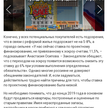
м
Конечно, у всех потенциальных покупателей есть подозрения,
что в связи с реформой жилье подорожает не на 5-8%, а
гораздо сильнее. «У нас сейчас ставка по проектному
финансированию, не привязанному к эскроу-счетам, 11,5%, –
подсказывает Анастасия Осипова. – Законодатели обещают,
что с переходом на эскроу появится возможность снизить эту
ставку до 6% при условии выполнения определенных
обязательств». Однако многие россияне не доверяют
обещаниям законодателей. И, если задуматься,
действительно трудно найти причины для того, чтобы ставка
по проектному финансированию была низкой.
Но необходимо понимать, что до конца 2019 года в основном
будут продаваться квартиры, построенные и оцененные по
старым правилам. Имея нераспроданные запасы,
застройщики в массе прибегнут к следующей стратегии: