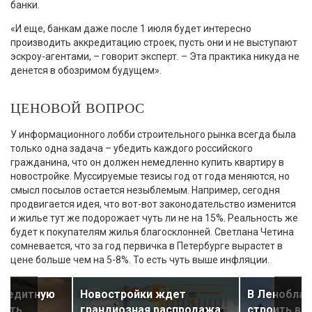
банки.
«И еще, банкам даже после 1 июля будет интересно
производить аккредитацию строек, пусть они и не выступают
эскроу-агентами, – говорит эксперт. – Эта практика никуда не
денется в обозримом будущем».
ЦЕНОВОЙ ВОПРОС
У информационного лобби строительного рынка всегда была
только одна задача – убедить каждого российского
гражданина, что он должен немедленно купить квартиру в
новостройке. Муссируемые тезисы год от года меняются, но
смысл посылов остается незыблемым. Например, сегодня
продвигается идея, что вот-вот законодательство изменится
и жилье тут же подорожает чуть ли не на 15%. Реальность же
будет к покупателям жилья благосклонней. Светлана Четина
сомневается, что за год первичка в Петербурге вырастет в
цене больше чем на 5-8%. То есть чуть выше инфляции.
кредитную
Новостройки ждет
В Леноблас
чить
грандиозная распродажа
строить вы