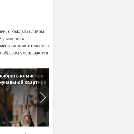
емен, с каждым сливом
ет, заменить
вместо дополнительного
им образом уменьшаются
выбрать комнату в
Жилье для бюджетников:
унальной квартире
очередь почти не движется