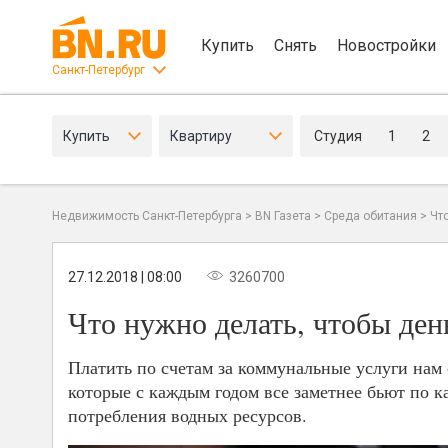
Купить
Снять
Новостройки
Санкт-Петербург
Купить
Квартиру
Студия
1
2
Недвижимость Санкт-Петербурга
>
BN Газета
>
Среда обитания
>
Чт
27.12.2018 | 08:00
3260700
Что нужно делать, чтобы день
Платить по счетам за коммунальные услуги нам с
которые с каждым годом все заметнее бьют по 
потребления водных ресурсов.