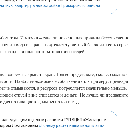
натную квартиру в новостройке Приморского района
убометры. И утечки – едва ли не основная причина бессмысленно
ает ли вода из крана, подтекает туалетный бачок или есть серь
 расходы, и опасность затопления соседей.
а вовремя закрывать кран. Только представьте, сколько можно 
имости. Наиболее экономные собственники, к примеру, предвар
легче отмываются, а ресурсов потребляется значительно меньше.
екающей струей вниз сливаются и деньги. Не лучше ли предварит
 для полива цветов, мытья полов и т. д.
 с заведующим отделом развития ГУП ВЦКП «Жилищное
андром Локтионовым
«Почему растет наша квартплата»