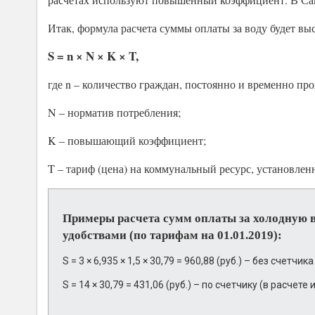
Итак, формула расчета суммы оплаты за воду будет вы
S = n × N × K × T,
где n – количество граждан, постоянно и временно 
N – норматив потребления;
K – повышающий коэффициент;
T – тариф (цена) на коммунальный ресурс, установлен
Примеры расчета сумм оплаты за холодную в
удобствами (по тарифам на 01.01.2019):
S = 3 × 6,935 × 1,5 × 30,79 = 960,88 (руб.) – без счетчика
S = 14 × 30,79 = 431,06 (руб.) – по счетчику (в рас