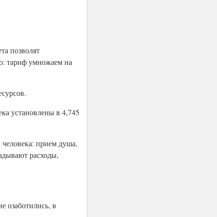
та позволят
то: тариф умножаем на
есурсов.
ка установлены в 4,745
 человека: прием душа,
ладывают расходы,
не озаботились, в