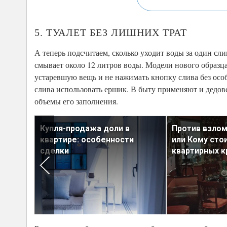
5. ТУАЛЕТ БЕЗ ЛИШНИХ ТРАТ
А теперь подсчитаем, сколько уходит воды за один сл
смывает около 12 литров воды. Модели нового образца 
устаревшую вещь и не нажимать кнопку слива без осо
слива использовать ершик. В быту применяют и дедов
объемы его заполнения.
ов:
Купля-продажа доли в
Против взлом
жется
квартире: особенности
или Кому сто
сделки
квартирных 