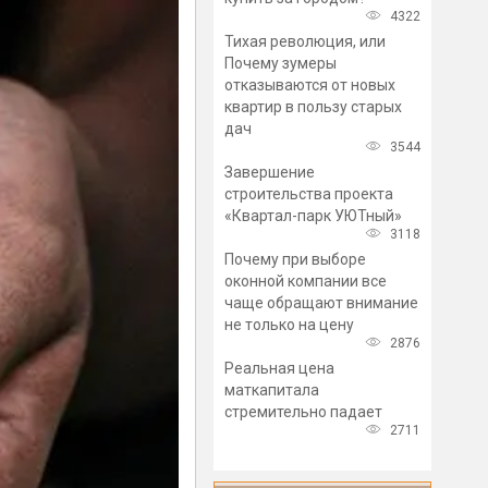
4322
Тихая революция, или
Почему зумеры
отказываются от новых
квартир в пользу старых
дач
3544
Завершение
строительства проекта
«Квартал-парк УЮТный»
3118
Почему при выборе
оконной компании все
чаще обращают внимание
не только на цену
2876
Реальная цена
маткапитала
стремительно падает
2711