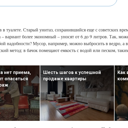
ив в туалете. Старый унитаз, сохранившийся еще с советских вр
– вариант более экономный – уносят от 6 до 9 литров. Так, мож
бой надобности? Мусор, например, можно выбросить в ведро, а 
ский метод: в бачок помещают емкость с водой или песком, так
а нет приема,
Шесть шагов к успешной
Как 
ит опасаться
продаже квартиры
комм
краж