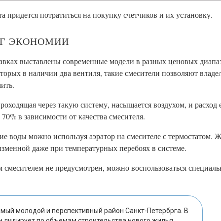
 придется потратиться на покупку счетчиков и их установку.
ОГ ЭКОНОМИИ
илавках выставлены современные модели в разных ценовых диапа
торых в наличии два вентиля, такие смесители позволяют владе
ить.
роходящая через такую систему, насыщается воздухом, и расход е
 70% в зависимости от качества смесителя.
ние воды можно используя аэратор на смесителе с термостатом. 
изменной даже при температурных перебоях в системе.
ым смесителем не предусмотрен, можно воспользоваться специал
амый молодой и перспективный район Санкт-Петербрга. В
н лидирует по объемам строительства нового жилья.