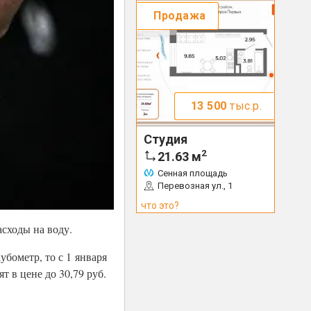
Продажа
13 500
тыс.р.
Студия
2
21.63
м
Сенная площадь
Перевозная ул., 1
что это?
сходы на воду.
убометр, то с 1 января
т в цене до 30,79 руб.