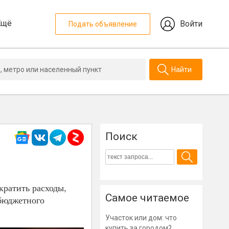
Ещё
Войти
Подать объявление
Найти
Поиск
кратить расходы,
Самое читаемое
 бюджетного
Участок или дом: что
купить за городом?