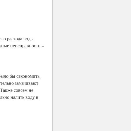
го расхода воды.
езные неисправности –
было бы сэкономить,
ительно замачивают
 Также совсем не
ельно налить воду в