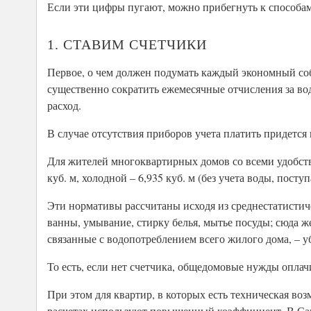
Если эти цифры пугают, можно прибегнуть к способам
1. СТАВИМ СЧЕТЧИКИ
Первое, о чем должен подумать каждый экономный соб
существенно сократить ежемесячные отчисления за вод
расход.
В случае отсутствия приборов учета платить придется
Для жителей многоквартирных домов со всеми удобств
куб. м, холодной – 6,935 куб. м (без учета воды, пост
Эти нормативы рассчитаны исходя из среднестатистич
ванны, умывание, стирку белья, мытье посуды; сюда же
связанные с водопотреблением всего жилого дома, – у
То есть, если нет счетчика, общедомовые нужды оплач
При этом для квартир, в которых есть техническая воз
расчетах используют повышенный коэффициент. В Сан