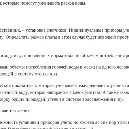
, которые помогут уменьшить расход воды.
ственник, – установка счетчиков. Индивидуальные приборы уче
у. Определить размер платы в этом случае будет довольно прос
 исходя из установленных нормативов по объемам потребления р
ами объемы потребления горячей воды в месяц на одного челове
упающей в систему отопления).
еских показателей, которые учитывают ежедневные потребности
 относят воду, которая набирается в бачок унитаза. А также зак
борку общих площадей, утечки в системе водоснабжения и пр.
иваете тоже вы.
можность установки приборов учета, но хозяева до сих пор этим 
кт-Петербурге на данный момент он равен 1,5.