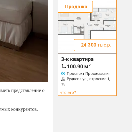
Продажа
24 300
тыс.р.
3-к квартира
2
100.90
м
Проспект Просвещения
Руднева ул., строение 1,
15
иметь представление о
что это?
рямых конкурентов.