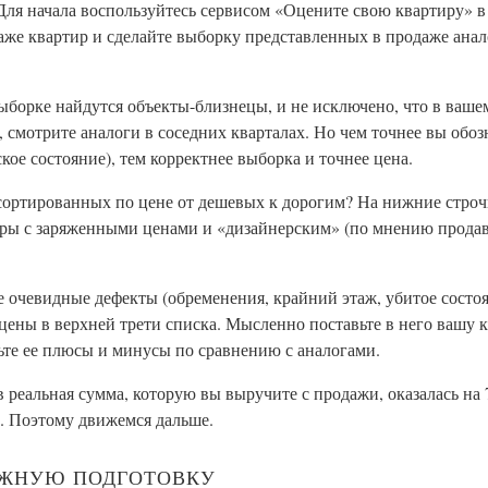
Для начала воспользуйтесь сервисом «Оцените свою квартиру» в
даже квартир и сделайте выборку представленных в продаже ана
выборке найдутся объекты-близнецы, и не исключено, что в ваше
, смотрите аналоги в соседних кварталах. Но чем точнее вы обо
кое состояние), тем корректнее выборка и точнее цена.
отсортированных по цене от дешевых к дорогим? На нижние стро
иры с заряженными ценами и «дизайнерским» (по мнению продав
 очевидные дефекты (обременения, крайний этаж, убитое состоя
цены в верхней трети списка. Мысленно поставьте в него вашу 
сьте ее плюсы и минусы по сравнению с аналогами.
ов реальная сумма, которую вы выручите с продажи, оказалась на 
. Поэтому движемся дальше.
АЖНУЮ ПОДГОТОВКУ