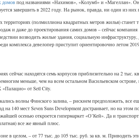
х домов
под названиями «Нахимов», «Колумб» и «Магеллан». Он
руется завершить в 2022 году. На рынок, правда, ни один из них
территориях (полмиллиона квадратных метров жилья) станет то
родаж и даже до проектирования самих домов – сейчас компания
следствии возводить жилые здания, социальную инфраструктуру, 
еди комплекса девелопер приступит ориентировочно летом 2019
иях сейчас находятся семь корпусов приблизительно на 2 тыс. к
немногим меньше, чем на всем остальном Васильевском острове, г
«Палацио» от Setl City.
кались волны Финского залива, – рискнем предположить, все ещ
 на 140 мест Seven Suns Development достраивает, но на этом по
жайшей осенью откроется гипермаркет «О’Кей». Да и транспорт
 платная) все же явный плюс.
не в целом, – от 77 тыс. до 105 тыс. руб. за кв. м. Приводить 