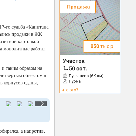
Продажа
17-го судьба «Капитана
чались продажи в ЖК
визитной карточкой
850
тыс.р.
ока монолитные работы
Участок
 и таким образом на
50
сот.
 четвертым объектом в
Пупышево (6.9 км)
Нурма
ь корпусов сданы,
что это?
обирался, а напротив,