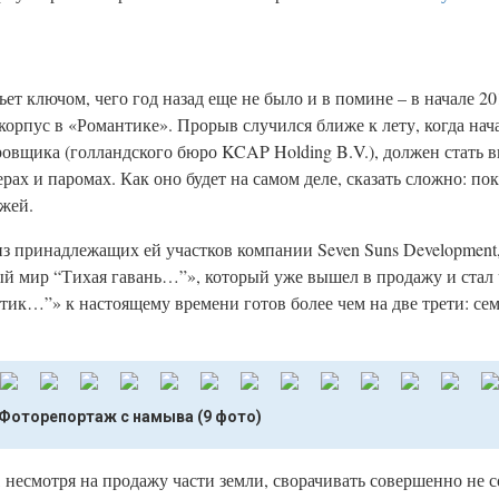
ет ключом, чего год назад еще не было и в помине – в начале 20
корпус в «Романтике». Прорыв случился ближе к лету, когда на
ровщика (голландского бюро KCAP Holding B.V.), должен стать 
ах и паромах. Как оно будет на самом деле, сказать сложно: п
ажей.
з принадлежащих ей участков компании Seven Suns Development,
й мир “Тихая гавань…”», который уже вышел в продажу и стал
к…”» к настоящему времени готов более чем на две трети: сем
Фоторепортаж с намыва (9 фото)
несмотря на продажу части земли, сворачивать совершенно не с