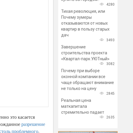
4280
Тихая революция, или
Почему зумеры
отказываются от новых
квартир в пользу старых
дач
3493
Завершение
строительства проекта
«Квартал-парк УЮТный»
3082
Почему при выборе
оконной компании все
чаще обращают внимание
не только на цену
2845
Реальная цена
маткапитала
стремительно падает
нно это касается
2635
лгожданное
разрешение
 столь проблемного
.