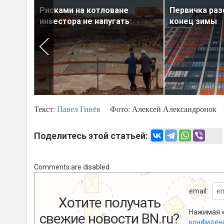
Рисками на котловане
Первичка раз
ние
инвестора не напугать
конец зимы
Текст:
Павел Гинёв
Фото:
Алексей Александронок
Поделитесь этой статьей:
Comments are disabled
email:
Хотите получать
Нажимая «
свежие новости BN.ru?
конфиден