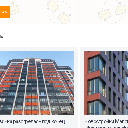
ться
ы»
ичка разогрелась под конец
Новостройки Малой