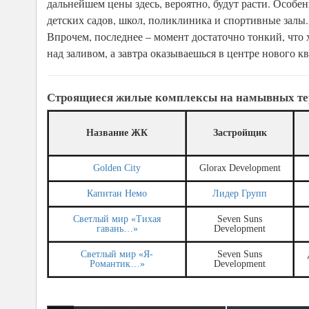
дальнейшем цены здесь, вероятно, будут расти. Особен
детских садов, школ, поликлиника и спортивные залы. 
Впрочем, последнее – момент достаточно тонкий, что 
над заливом, а завтра оказываешься в центре нового 
Строящиеся жилые комплексы на намывных тер
Название ЖК
Застройщик
Golden City
Glorax Development
Капитан Немо
Лидер Групп
Светлый мир «Тихая
Seven Suns
гавань…»
Development
Светлый мир «Я-
Seven Suns
Романтик…»
Development