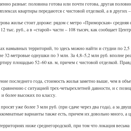
нно разные: половина готова или почти готова, другая половин
плексах квартиры передаются с чистовой отделкой, а в других –
трова жилье стоит дороже: рядом с метро «Приморская» средняя 
12 тыс. руб., а в «старой» части – 108 тысяч, как сообщает Цен
ах намывных территорий, то здесь можно найти и студии по 2,5 
 32-метровые однушки по 3 млн. За 4,8–5,2 млн руб. вполне ре
тиру площадью 52–60 кв. м, причем с чистовой отделкой. Правд
ение последнего года, стоимость жилья заметно выше, чем в объ
о сравнению с ситуацией трех-четырехлетней давности, и с поз
и более высоких по классу.
осят уже более 3 млн руб. (при сдаче через два года), а за двуш
хкомнатные варианты также есть, причем их довольно много, а ц
ерриториях ниже среднегородской, при том что локация весьма 