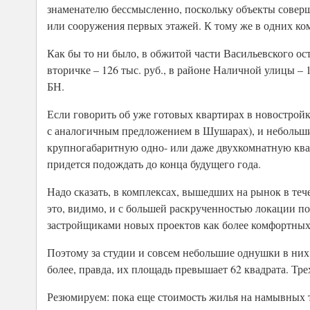
знаменателю бессмысленно, поскольку объекты соверше
или сооружения первых этажей. К тому же в одних ком
Как бы то ни было, в обжитой части Васильевского ос
вторичке – 126 тыс. руб., в районе Наличной улицы – 1
БН.
Если говорить об уже готовых квартирах в новостройк
с аналогичным предложением в Шушарах), и небольшие
крупногабаритную одно- или даже двухкомнатную квар
придется подождать до конца будущего года.
Надо сказать, в комплексах, вышедших на рынок в теч
это, видимо, и с большей раскрученностью локации п
застройщиками новых проектов как более комфортных 
Поэтому за студии и совсем небольшие однушки в них пр
более, правда, их площадь превышает 62 квадрата. Тре
Резюмируем: пока еще стоимость жилья на намывных т