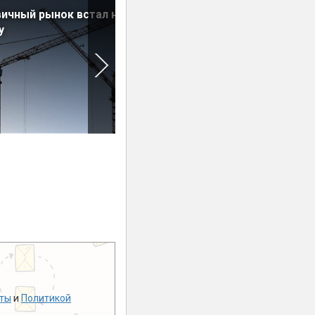
ичный рынок встал на
Квартиры возле новых
у
станций метро: движение
вверх
ты
и
Политикой