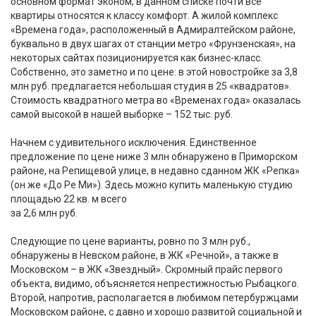
основном формат эконом, в данном списке почти все
квартиры относятся к классу комфорт. А жилой комплекс
«Времена года», расположенный в Адмиралтейском районе,
буквально в двух шагах от станции метро «Фрунзенская», на
некоторых сайтах позиционируется как бизнес-класс.
Собственно, это заметно и по цене: в этой новостройке за 3,8
млн руб. предлагается небольшая студия в 25 «квадратов».
Стоимость квадратного метра во «Временах года» оказалась
самой высокой в нашей выборке – 152 тыс. руб.
Начнем с удивительного исключения. Единственное
предложение по цене ниже 3 млн обнаружено в Приморском
районе, на Репищевой улице, в недавно сданном ЖК «Репка»
(он же «До Ре Ми»). Здесь можно купить маленькую студию
площадью 22 кв. м всего
за 2,6 млн руб.
Следующие по цене варианты, ровно по 3 млн руб.,
обнаружены в Невском районе, в ЖК «Речной», а также в
Московском – в ЖК «Звездный». Скромный прайс первого
объекта, видимо, объясняется непрестижностью Рыбацкого.
Второй, напротив, располагается в любимом петербуржцами
Московском районе, с давно и хорошо развитой социальной и