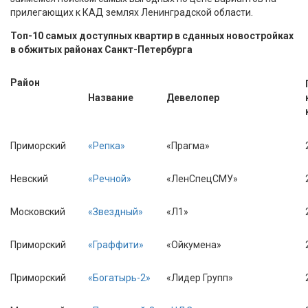
прилегающих к КАД землях Ленинградской области.
Топ-10 самых доступных квартир в сданных новостройках
в обжитых районах Санкт-Петербурга
Район
Название
Девелопер
Приморский
«Репка»
«Прагма»
Невский
«Речной»
«ЛенСпецСМУ»
Московский
«Звездный»
«Л1»
Приморский
«Граффити»
«Ойкумена»
Приморский
«Богатырь-2»
«Лидер Групп»