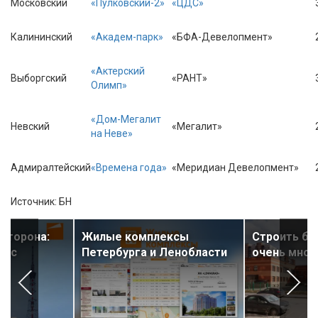
Московский
«Пулковский-2»
«ЦДС»
Калининский
«Академ-парк»
«БФА-Девелопмент»
«Актерский
Выборгский
«РАНТ»
Олимп»
«Дом-Мегалит
Невский
«Мегалит»
на Неве»
Адмиралтейский
«Времена года»
«Меридиан Девелопмент»
Источник: БН
сторона:
Жилые комплексы
Строить бу
урс
Петербурга и Ленобласти
очень мног