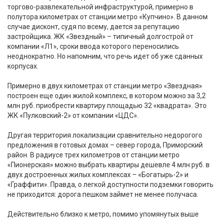
торгово-развлекательной инфраструктурой, примерно в
полутора километрах от станции метро «Купчино». В данном
случае дисконт, судя по всему, дается за репутацию
застройщика. ЖК «Звездный» – типичный долгострой от
компании «Л1», сроки ввода которого переносились
неоднократно. Но напомним, что речь идет об уже сданных
корпусах.
Примерно в двух километрах от станции метро «Звездная»
построен еще один жилой комплекс, в котором можно за 3,2
млн руб. приобрести квартиру площадью 32 «квадрата». Это
ЖК «Пулковский-2» от компании «ЦДС».
Другая территория локализации сравнительно недорогого
предложения в готовых домах – север города, Приморский
район. В радиусе трех километров от станции метро
«Пионерская» можно выбрать квартиры дешевле 4 млн руб. в
двух достроенных жилых комплексах – «Богатырь-2» и
«Граффити». Правда, о легкой доступности подземки говорить
не приходится: дорога пешком займет не менее получаса.
Действительно близко к метро, помимо упомянутых выше