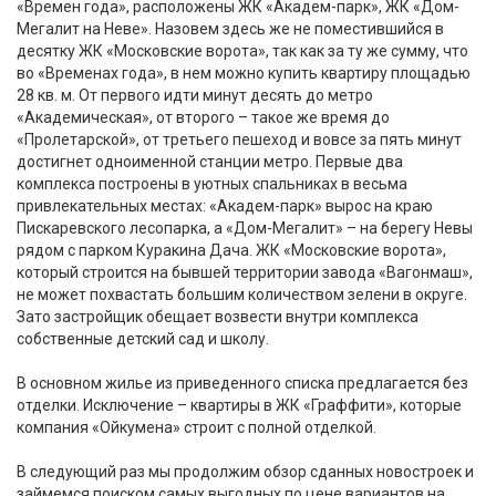
«Времен года», расположены ЖК «Академ-парк», ЖК «Дом-
Мегалит на Неве». Назовем здесь же не поместившийся в
десятку ЖК «Московские ворота», так как за ту же сумму, что
во «Временах года», в нем можно купить квартиру площадью
28 кв. м. От первого идти минут десять до метро
«Академическая», от второго – такое же время до
«Пролетарской», от третьего пешеход и вовсе за пять минут
достигнет одноименной станции метро. Первые два
комплекса построены в уютных спальниках в весьма
привлекательных местах: «Академ-парк» вырос на краю
Пискаревского лесопарка, а «Дом-Мегалит» – на берегу Невы
рядом с парком Куракина Дача. ЖК «Московские ворота»,
который строится на бывшей территории завода «Вагонмаш»,
не может похвастать большим количеством зелени в округе.
Зато застройщик обещает возвести внутри комплекса
собственные детский сад и школу.
В основном жилье из приведенного списка предлагается без
отделки. Исключение – квартиры в ЖК «Граффити», которые
компания «Ойкумена» строит с полной отделкой.
В следующий раз мы продолжим обзор сданных новостроек и
займемся поиском самых выгодных по цене вариантов на