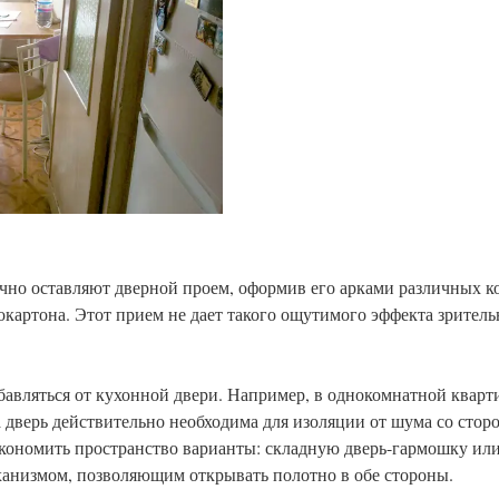
ычно оставляют дверной проем, оформив его арками различных к
окартона. Этот прием не дает такого ощутимого эффекта зрител
бавляться от кухонной двери. Например, в однокомнатной кварти
а дверь действительно необходима для изоляции от шума со сто
кономить пространство варианты: складную дверь-гармошку или
анизмом, позволяющим открывать полотно в обе стороны.