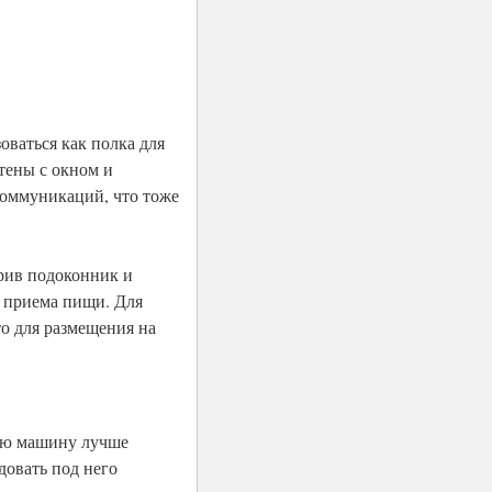
ваться как полка для
тены с окном и
коммуникаций, что тоже
рив подоконник и
я приема пищи. Для
то для размещения на
ную машину лучше
довать под него