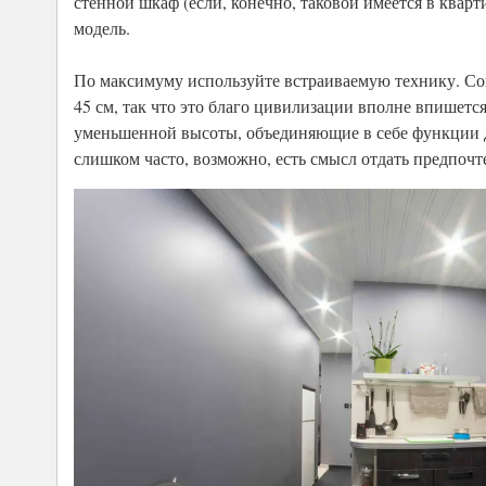
стенной шкаф (если, конечно, таковой имеется в квар
модель.
По максимуму используйте встраиваемую технику. С
45 см, так что это благо цивилизации вполне впишет
уменьшенной высоты, объединяющие в себе функции д
слишком часто, возможно, есть смысл отдать предпочт