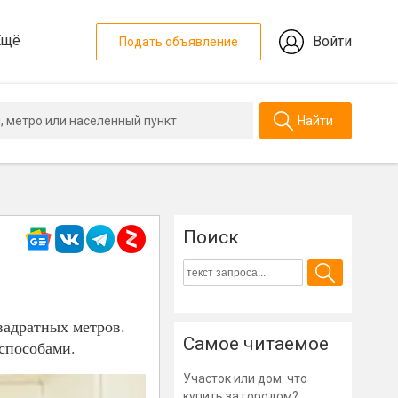
Ещё
Войти
Подать объявление
Найти
Поиск
вадратных метров.
Самое читаемое
способами.
Участок или дом: что
купить за городом?