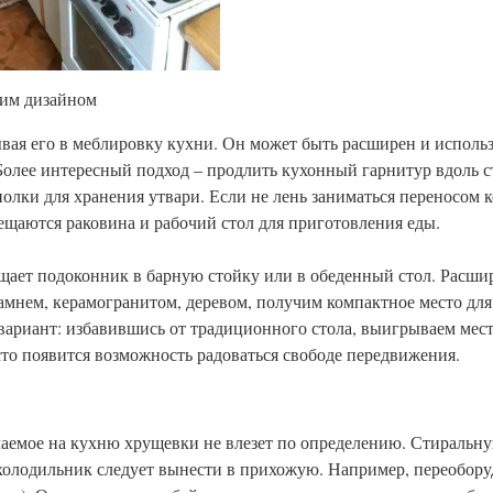
ким дизайном
я его в меблировку кухни. Он может быть расширен и использо
Более интересный подход – продлить кухонный гарнитур вдоль с
лки для хранения утвари. Если не лень заниматься переносом 
мещаются раковина и рабочий стол для приготовления еды.
щает подоконник в барную стойку или в обеденный стол. Расши
камнем, керамогранитом, деревом, получим компактное место дл
 вариант: избавившись от традиционного стола, выигрываем мес
о появится возможность радоваться свободе передвижения.
елаемое на кухню хрущевки не влезет по определению. Стираль
 холодильник следует вынести в прихожую. Например, переобору