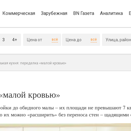
Коммерческая
Зарубежная
BN Газета
Аналитика
3
4+
всё
всё
ькая кухня: переделка «малой кровью»
 «малой кровью»
ройки до обидного малы – их площади не превышают 7 к
о их можно «расширить» без переноса стен – щадящими 