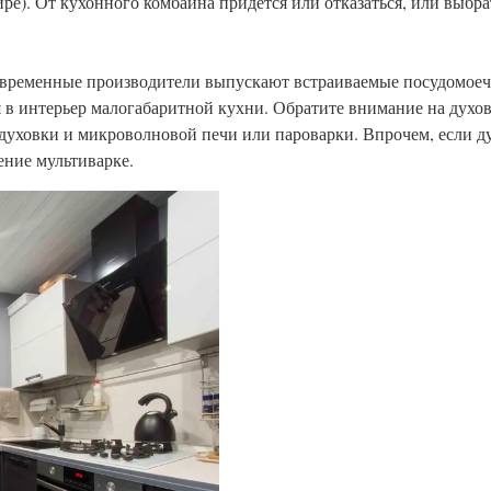
тире). От кухонного комбайна придется или отказаться, или выб
овременные производители выпускают встраиваемые посудомо
ся в интерьер малогабаритной кухни. Обратите внимание на дух
уховки и микроволновой печи или пароварки. Впрочем, если ду
ение мультиварке.