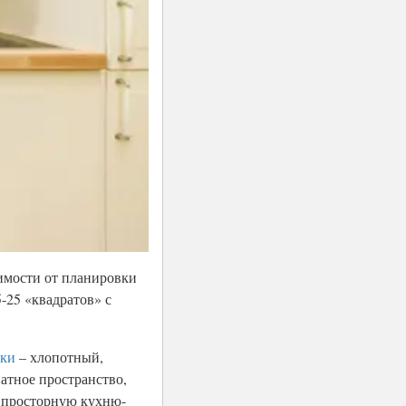
имости от планировки
-25 «квадратов» с
вки
– хлопотный,
атное пространство,
ь просторную кухню-