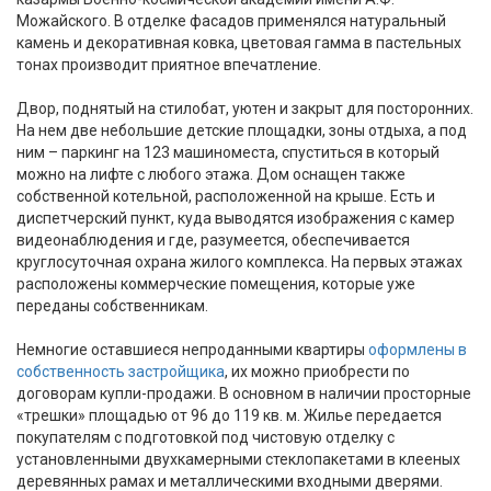
Можайского. В отделке фасадов применялся натуральный
камень и декоративная ковка, цветовая гамма в пастельных
тонах производит приятное впечатление.
Двор, поднятый на стилобат, уютен и закрыт для посторонних.
На нем две небольшие детские площадки, зоны отдыха, а под
ним – паркинг на 123 машиноместа, спуститься в который
можно на лифте с любого этажа. Дом оснащен также
собственной котельной, расположенной на крыше. Есть и
диспетчерский пункт, куда выводятся изображения с камер
видеонаблюдения и где, разумеется, обеспечивается
круглосуточная охрана жилого комплекса. На первых этажах
расположены коммерческие помещения, которые уже
переданы собственникам.
Немногие оставшиеся непроданными квартиры
оформлены в
собственность застройщика
, их можно приобрести по
договорам купли-продажи. В основном в наличии просторные
«трешки» площадью от 96 до 119 кв. м. Жилье передается
покупателям с подготовкой под чистовую отделку с
установленными двухкамерными стеклопакетами в клееных
деревянных рамах и металлическими входными дверями.