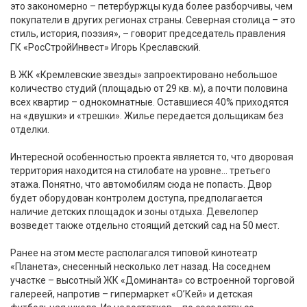
это закономерно – петербуржцы куда более разборчивы, чем
покупатели в других регионах страны. Северная столица – это
стиль, история, поэзия», – говорит председатель правления
ГК «РосСтройИнвест» Игорь Креславский.
В ЖК «Кремлевские звезды» запроектировано небольшое
количество студий (площадью от 29 кв. м), а почти половина
всех квартир – однокомнатные. Оставшиеся 40% приходятся
на «двушки» и «трешки». Жилье передается дольщикам без
отделки.
Интересной особенностью проекта является то, что дворовая
территория находится на стилобате на уровне… третьего
этажа. Понятно, что автомобилям сюда не попасть. Двор
будет оборудован контролем доступа, предполагается
наличие детских площадок и зоны отдыха. Девелопер
возведет также отдельно стоящий детский сад на 50 мест.
Ранее на этом месте располагался типовой кинотеатр
«Планета», снесенный несколько лет назад. На соседнем
участке – высотный ЖК «Доминанта» со встроенной торговой
галереей, напротив – гипермаркет «О’Кей» и детская