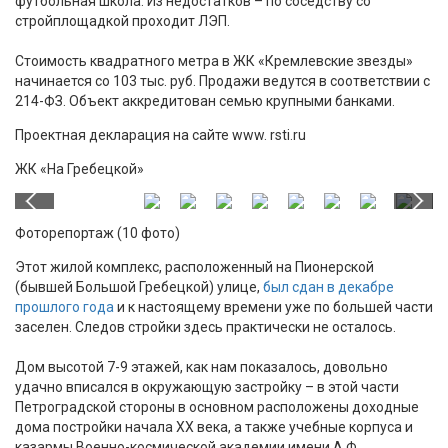
футбольная школа. Из недостатков – по соседству со
стройплощадкой проходит ЛЭП.
Стоимость квадратного метра в ЖК «Кремлевские звезды»
начинается со 103 тыс. руб. Продажи ведутся в соответствии с
214-ФЗ. Объект аккредитован семью крупными банками.
Проектная декларация на сайте www. rsti.ru
ЖК «На Гребецкой»
Фоторепортаж (10 фото)
Этот жилой комплекс, расположенный на Пионерской
(бывшей Большой Гребецкой) улице,
был сдан в декабре
прошлого года
и к настоящему времени уже по большей части
заселен. Следов стройки здесь практически не осталось.
Дом высотой 7-9 этажей, как нам показалось, довольно
удачно вписался в окружающую застройку – в этой части
Петроградской стороны в основном расположены доходные
дома постройки начала XX века, а также учебные корпуса и
казармы Военно-космической академии имени А.Ф.