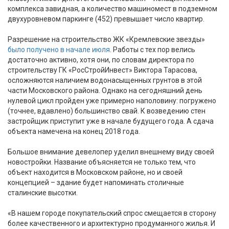
комплекса завидная, а количество машиномест в подземном
двухуровневом паркинге (452) превышает число квартир.
Разрешение на строительство ЖК «Кремлевские звезды»
было получено в начале июля
. Работы с тех пор велись
достаточно активно, хотя они, по словам директора по
строительству ГК «РосСтройИнвест» Виктора Тарасова,
осложняются наличием водонасыщенных грунтов в этой
части Московского района. Однако на сегодняшний день
нулевой цикл пройден уже примерно наполовину: погружено
(точнее, вдавлено) большинство свай. К возведению стен
застройщик приступит уже в начале будущего года. А сдача
объекта намечена на конец 2018 года.
Большое внимание девелопер уделил внешнему виду своей
новостройки. Название объясняется не только тем, что
объект находится в Московском районе, но и своей
концепцией – здание будет напоминать столичные
сталинские высотки.
«В нашем городе покупательский спрос смещается в сторону
более качественного и архитектурно продуманного жилья. И