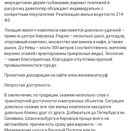
аккредитован двумя госбанками, вариант платежей в
рассрочку девелопер обсуждает индивидуально с
конкретным покупателем. Реализация жилья ведется по 214-
ФЗ.
Локация жилого комплекса нам кажется довольно удачной –
прямо в центре Кировска. Рядом – несколько школ, детсадов,
спортивный комплекс, множество магазинов и кафе, а также
рынок. До Невы – около 300 метров (соответственно, жителям
верхних этажей гарантированы прекрасные виды). Экология
– самая благоприятная, благодаря отсутствию крупной
промышленности в городе.
Проектная декларация на сайте www.жкневасити.рф
Непростая доступность
В заключение, по традиции, скажем несколько слов о
транспортной доступности осмотренных объектов. Ситуация
довольно схожая: все три жилых комплекса находятся
довольно близко друг от друга. Добираться до Петербурга из
Синявино, Шлиссельбурга и Кировска проще всего на
автомобиле, причем есть сразу два варианта – по
Мурманскому шоссе в Веселый Поселок или по