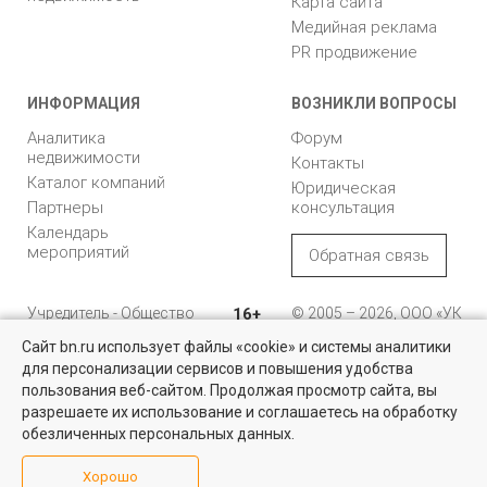
Карта сайта
Медийная реклама
PR продвижение
ИНФОРМАЦИЯ
ВОЗНИКЛИ ВОПРОСЫ
Аналитика
Форум
недвижимости
Контакты
Каталог компаний
Юридическая
Партнеры
консультация
Календарь
мероприятий
Обратная связь
Учредитель - Общество
16+
© 2005 – 2026, ООО «УК
с ограниченной
«БН»
Сайт bn.ru использует файлы «cookie» и системы аналитики
ответственностью
"Управляющая
196105, Санкт-
для персонализации сервисов и повышения удобства
Найти квартиру - это просто!
компания "Бюллетень
Петербург, пр. Юрия
пользования веб-сайтом. Продолжая просмотр сайта, вы
недвижимости"
Гагарина, 1
Выбирайте среди 14 тысяч проверенных вариантов на вторичом
разрешаете их использование и соглашаетесь на обработку
рынке жилья на портале BN.ru
обезличенных персональных данных.
8 (812) 331-93-56
Посмотреть объявления
Хорошо
reklama@bn.ru