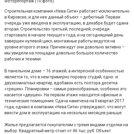
Фоторепортаж (10 фото)
Строительная компания «Нева Сити» работает исключительно
в Кировске, и для нее данный объект – дебютный. Первая
очередь уже введена в эксплуатацию, в декабре будет сдана
вторая. Строительство третьей, последней, очереди
стартовало в начале текущего года, и на сегодняшний день
завершен нулевой цикл, монтажные работы ведутся на
уровне второго этажа. Причем идут они довольно активно –
мы увидели на площадке довольно большое количество
рабочих и техники.
В панельном доме – 16 этажей, а интересной особенностью
является то, что в нем примерно поровну студий, одно- и
двухкомнатных квартир, вдобавок есть полтора десятка
«трешек». Планировки – самые разнообразные, особенно это
касается «двушек». На первом этаже находятся офисные и
технические помещения. Сдача намечена на II квартал 2017
года, однако в компании «Нева Сити» утверждают, что могут
ввести дом в эксплуатацию на несколько месяцев раньше.
Жилье предлагается покупателям с тремя видами отделки на
выбор. Квадратный метр стоит от 46 тыс. руб. Объект