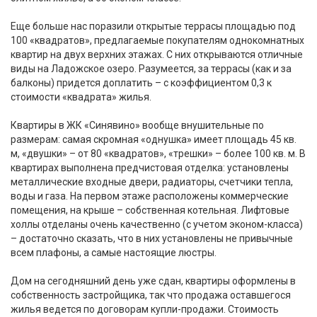
Еще больше нас поразили открытые террасы площадью под
100 «квадратов», предлагаемые покупателям однокомнатных
квартир на двух верхних этажах. С них открываются отличные
виды на Ладожское озеро. Разумеется, за террасы (как и за
балконы) придется доплатить – с коэффициентом 0,3 к
стоимости «квадрата» жилья.
Квартиры в ЖК «Синявино» вообще внушительные по
размерам: самая скромная «однушка» имеет площадь 45 кв.
м, «двушки» – от 80 «квадратов», «трешки» – более 100 кв. м. В
квартирах выполнена предчистовая отделка: установлены
металлические входные двери, радиаторы, счетчики тепла,
воды и газа. На первом этаже расположены коммерческие
помещения, на крыше – собственная котельная. Лифтовые
холлы отделаны очень качественно (с учетом эконом-класса)
– достаточно сказать, что в них установлены не привычные
всем плафоны, а самые настоящие люстры.
Дом на сегодняшний день уже сдан, квартиры оформлены в
собственность застройщика, так что продажа оставшегося
жилья ведется по договорам купли-продажи. Стоимость