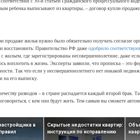
соответствии с 30-й статьей Гражданского процессуального код
орым ребенка выписывают из квартиры, – договор купли-продажи,
при продаже жилья нужно было обязательно получать согласие ор
ели восстановить: Правительство РФ даже
одобрило соответствую
 с жильем, где зарегистрированы несовершеннолетние, даже есл
лось воплотить в жизнь. Эксперты заявили, что прописка – это ф
нности. Так что если у несовершеннолетнего нет никакой недви
и на его выписку.
честву разводов – в стране распадается каждый второй брак. Та
договориться, с кем они будут жить. Тем самым вы сможете авто
застройщика в
Скрытые недостатки квартир:
Объ
 правил
инструкция по исправлению
квар