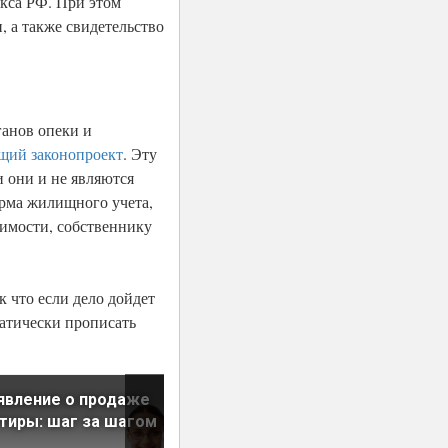
екса РФ. При этом
 а также свидетельство
ганов опеки и
щий законопроект
. Эту
и они и не являются
орма жилищного учета,
жимости, собственнику
к что если дело дойдет
матически прописать
явление о продаже
Ремонт в счет аренды:
тиры: шаг за шагом
подробная инструкция