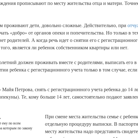
ждения прописывают по месту жительства отца и матери. Точнее 
ром проживают дети, довольно сложные. Действительно, при
отчу
ать «добро» от органов опеки и попечительства. Но только в тех
нет родителей. А когда речь идет о снятии его с регистрационног
 того, является ли ребенок собственником квартиры или нет.
олетний должен проживать вместе с родителями, выписать его в
тии ребенка с регистрационного учета только в том случае, есл
айя Петрова, снять с регистрационного учета ребенка до 14 ле
опекуны). Те, кому больше 14 лет, самостоятельно подают заявлен
При смене места жительства семье с ребен
»
отдельную процедуру выписки. В паспортн
т ему по всем
за которым по закону
месту жительства надо представить свидет