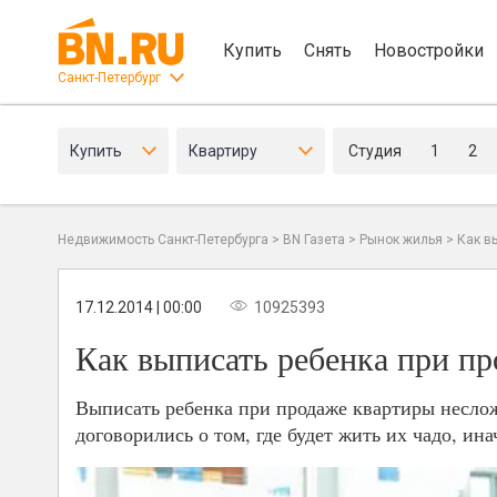
Купить
Снять
Новостройки
Санкт-Петербург
Купить
Квартиру
Студия
1
2
Недвижимость Санкт-Петербурга
>
BN Газета
>
Рынок жилья
>
Как в
17.12.2014 | 00:00
10925393
Как выписать ребенка при п
Выписать ребенка при продаже квартиры неслож
договорились о том, где будет жить их чадо, ин