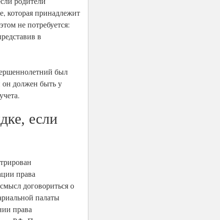
если родители
ре, которая принадлежит
этом не потребуется:
представив в
овершеннолетний был
н он должен быть у
учета.
дке, если
стрирован
ации права
 смысл договориться о
тариальной палаты
нии права