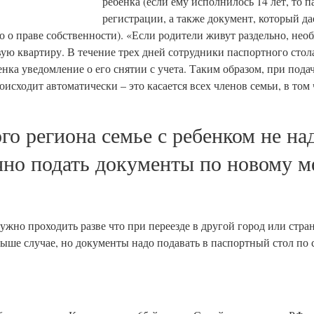
ребенка (если ему исполнилось 14 лет, то п
регистрации, а также документ, который да
во о праве собственности). «Если родители живут раздельно, не
овую квартиру. В течение трех дней сотрудники паспортного сто
нка уведомление о его снятии с учета. Таким образом, при пода
оисходит автоматически – это касается всех членов семьи, в том 
го региона семье с ребенком не на
чно подать документы по новому м
но проходить разве что при переезде в другой город или стран
выше случае, но документы надо подавать в паспортный стол по 