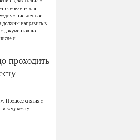
аспорт), заявление о
ет основание для
обходимо письменное
ла должны направить в
че документов по
числе и
до проходить
есту
у. Процесс снятия с
старому месту