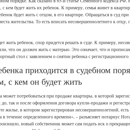
бном порядке. Как сказано в 65-й статье Семейного кодекса РФ, 
 с кем будет жить их ребенок. К примеру, семья живет в кварти
бенок будет жить с отцом, в его квартире. Обращаться в суд при 
еста жительства. То есть вписать несовершеннолетнего к отцу, 
удет жить ребенок, спор придется решать в суде. К примеру, нес
и, что он должен жить с матерью. Это означает, что и прописа
ортный стол с заявлением о снятии ребенка с регистрационного 
ебенка приходится в судебном поря
м, с кем он будет жить
та может потребоваться при продаже квартиры, в которой зареги
до, так и после оформления договора купли-продажи и регистр
те жилье, в котором зарегистрирован несовершеннолетний, есть
та в течение определенного времени», – разъясняет нотариус Но
произошло, новый собственник может сам подать иск о прекраще