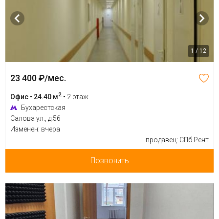
1 / 12
23 400 ₽/мес.
2
Офис • 24.40 м
•
2 этаж
Бухарестская
Салова ул., д.56
Изменен: вчера
продавец: СПб Рент
Позвонить