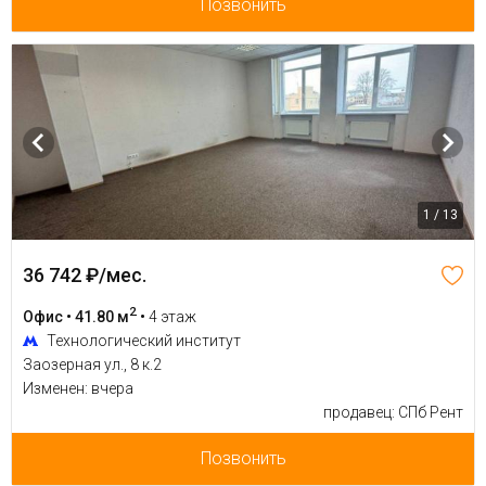
Позвонить
1 / 13
36 742 ₽/мес.
2
Офис • 41.80 м
•
4 этаж
Технологический институт
Заозерная ул., 8 к.2
Изменен: вчера
продавец: СПб Рент
Позвонить