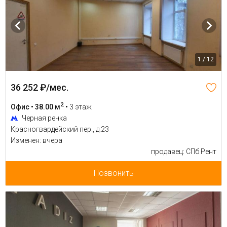
1 / 12
36 252 ₽/мес.
2
Офис • 38.00 м
•
3 этаж
Черная речка
Красногвардейский пер., д.23
Изменен: вчера
продавец: СПб Рент
Позвонить