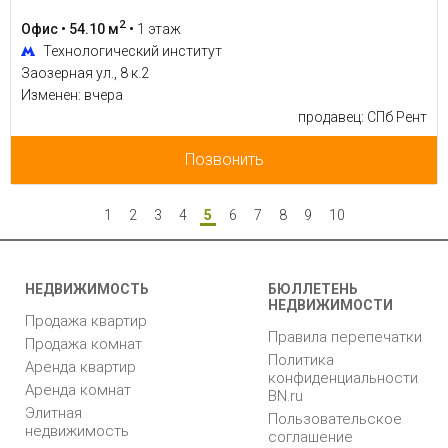
2
Офис • 54.10 м
•
1 этаж
Технологический институт
Заозерная ул., 8 к.2
Изменен: вчера
продавец: СПб Рент
Позвонить
1
2
3
4
5
6
7
8
9
10
НЕДВИЖИМОСТЬ
БЮЛЛЕТЕНЬ
НЕДВИЖИМОСТИ
Продажа квартир
Правила перепечатки
Продажа комнат
Политика
Аренда квартир
конфиденциальности
Аренда комнат
BN.ru
Элитная
Пользовательское
недвижимость
соглашение