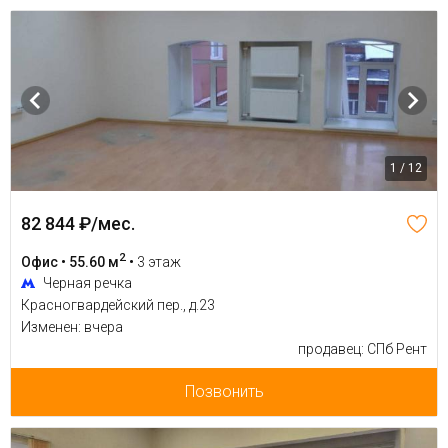
1 / 12
82 844 ₽/мес.
2
Офис • 55.60 м
•
3 этаж
Черная речка
Красногвардейский пер., д.23
Изменен: вчера
продавец: СПб Рент
Позвонить