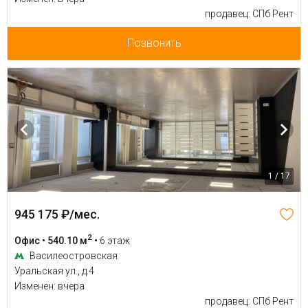
продавец: СПб Рент
Позвонить
1 / 17
945 175 ₽/мес.
2
Офис • 540.10 м
•
6 этаж
Василеостровская
Уральская ул., д.4
Изменен: вчера
продавец: СПб Рент