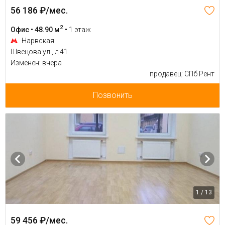
56 186 ₽/мес.
2
Офис • 48.90 м
•
1 этаж
Нарвская
Швецова ул., д.41
Изменен: вчера
продавец: СПб Рент
Позвонить
1 / 13
59 456 ₽/мес.