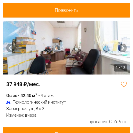
Позвонить
1 / 12
37 948 ₽/мес.
2
Офис • 42.40 м
•
4 этаж
Технологический институт
Заозерная ул., 8 к.2
Изменен: вчера
продавец: СПб Рент