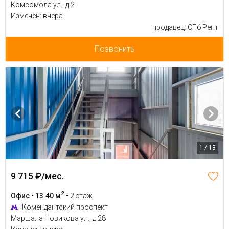
Комсомола ул., д.2
Изменен: вчера
продавец: СПб Рент
Позвонить
1 / 13
9 715 ₽/мес.
2
Офис • 13.40 м
•
2 этаж
Комендантский проспект
Маршала Новикова ул., д.28