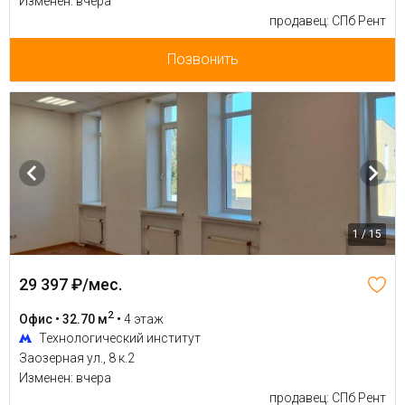
Изменен: вчера
продавец: СПб Рент
Позвонить
1 / 15
29 397 ₽/мес.
2
Офис • 32.70 м
•
4 этаж
Технологический институт
Заозерная ул., 8 к.2
Изменен: вчера
продавец: СПб Рент