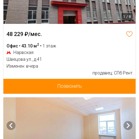
1 / 8
48 229 ₽/мес.
2
Офис • 43.10 м
•
1 этаж
Нарвская
Швецова ул., д.41
Изменен: вчера
продавец: СПб Рент
Позвонить