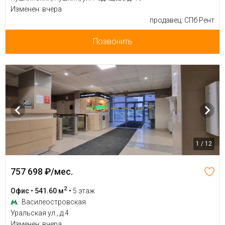
Изменен: вчера
продавец: СПб Рент
Позвонить
1 / 12
757 698 ₽/мес.
2
Офис • 541.60 м
•
5 этаж
Василеостровская
Уральская ул., д.4
Изменен: вчера