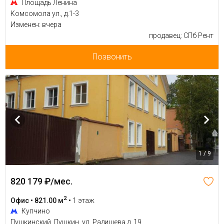
Площадь Ленина
Комсомола ул., д.1-3
Изменен: вчера
продавец: СПб Рент
Позвонить
1 / 9
820 179 ₽/мес.
2
Офис • 821.00 м
•
1 этаж
Купчино
Пушкинский, Пушкин, ул. Радищева д. 19