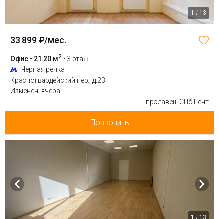
1 / 13
33 899 ₽/мес.
2
Офис • 21.20 м
•
3 этаж
Черная речка
Красногвардейский пер., д.23
Изменен: вчера
продавец: СПб Рент
Позвонить
1 / 13