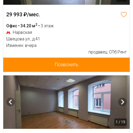
29 993 ₽/мес.
2
Офис • 34.20 м
•
3 этаж
Нарвская
Швецова ул., д.41
Изменен: вчера
продавец: СПб Рент
Позвонить
1 / 15