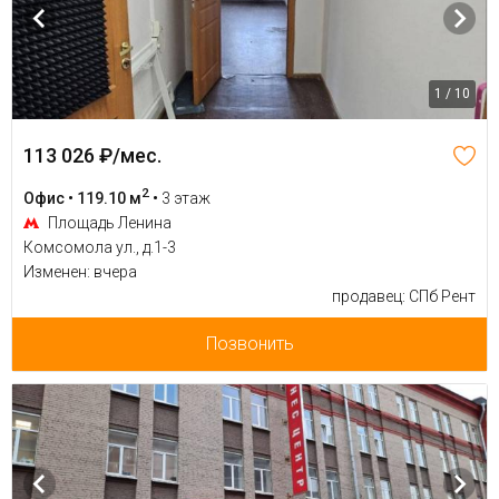
1 / 10
113 026 ₽/мес.
2
Офис • 119.10 м
•
3 этаж
Площадь Ленина
Комсомола ул., д.1-3
Изменен: вчера
продавец: СПб Рент
Позвонить