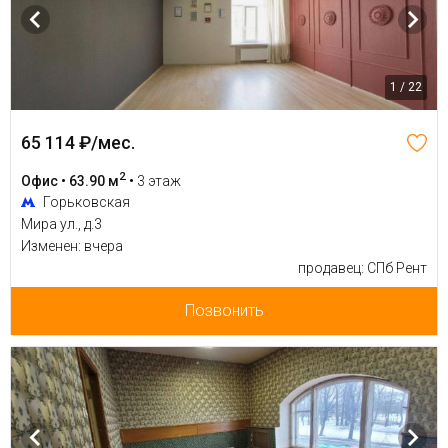
1 / 22
65 114 ₽/мес.
2
Офис • 63.90 м
•
3 этаж
Горьковская
Мира ул., д.3
Изменен: вчера
продавец: СПб Рент
Позвонить