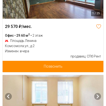
1 / 25
29 570 ₽/мес.
2
Офис • 29.60 м
•
2 этаж
Площадь Ленина
Комсомола ул., д.2
Изменен: вчера
продавец: СПб Рент
Позвонить