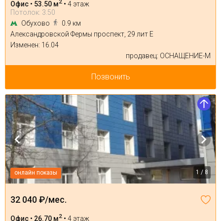
2
Офис • 53.50 м
•
4 этаж
Потолок: 3.50
Обухово
0.9 км
Александровской Фермы проспект, 29 лит Е
Изменен: 16.04
продавец: ОСНАЩЕНИЕ-М
Позвонить
1 / 8
онлайн показы
32 040 ₽/мес.
2
Офис • 26.70 м
•
4 этаж