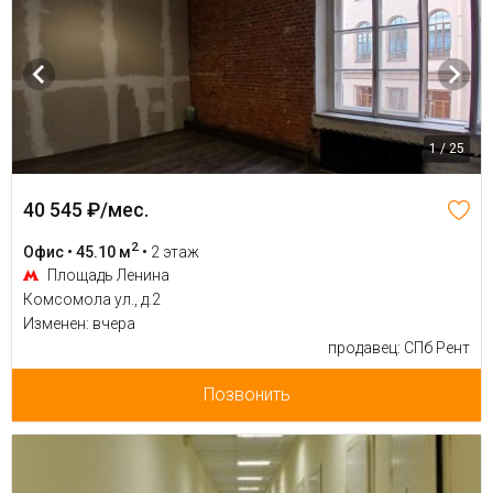
1 / 25
40 545 ₽/мес.
2
Офис • 45.10 м
•
2 этаж
Площадь Ленина
Комсомола ул., д.2
Изменен: вчера
продавец: СПб Рент
Позвонить