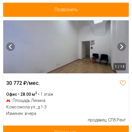
Позвонить
1 / 14
30 772 ₽/мес.
2
Офис • 28.00 м
•
1 этаж
Площадь Ленина
Комсомола ул., д.1-3
Изменен: вчера
продавец: СПб Рент