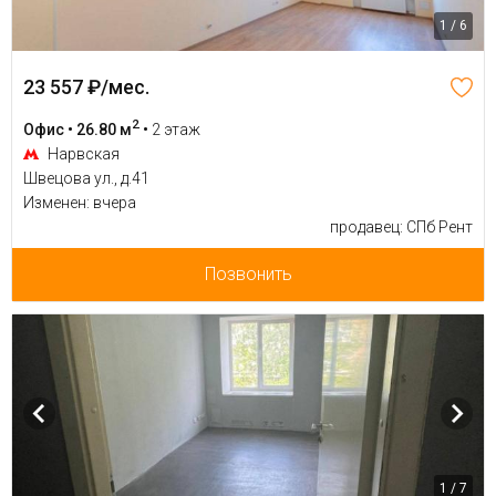
1 / 6
23 557 ₽/мес.
2
Офис • 26.80 м
•
2 этаж
Нарвская
Швецова ул., д.41
Изменен: вчера
продавец: СПб Рент
Позвонить
1 / 7