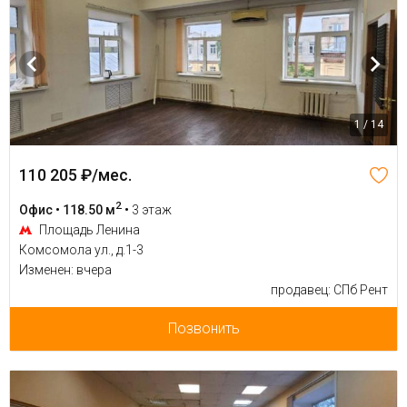
1 / 14
110 205 ₽/мес.
2
Офис • 118.50 м
•
3 этаж
Площадь Ленина
Комсомола ул., д.1-3
Изменен: вчера
продавец: СПб Рент
Позвонить