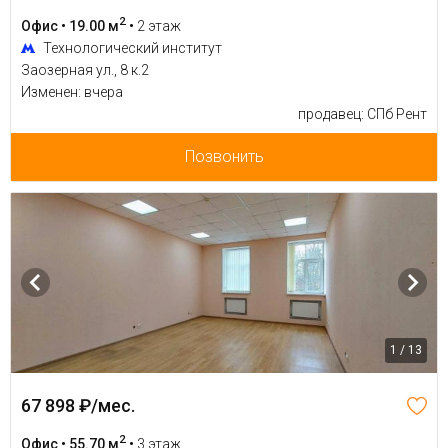
2
Офис • 19.00 м
•
2 этаж
Технологический институт
Заозерная ул., 8 к.2
Изменен: вчера
продавец: СПб Рент
Позвонить
1 / 13
67 898 ₽/мес.
2
Офис • 55.70 м
•
3 этаж