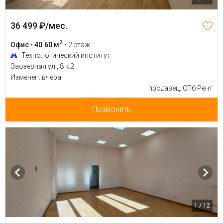
36 499 ₽/мес.
2
Офис • 40.60 м
•
2 этаж
Технологический институт
Заозерная ул., 8 к.2
Изменен: вчера
продавец: СПб Рент
Позвонить
1 / 12