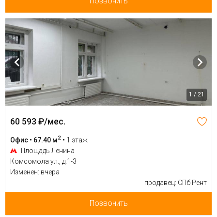
Позвонить
1 / 21
60 593 ₽/мес.
2
Офис • 67.40 м
•
1 этаж
Площадь Ленина
Комсомола ул., д.1-3
Изменен: вчера
продавец: СПб Рент
Позвонить