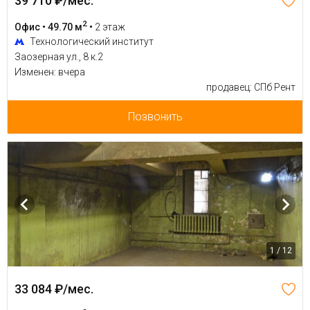
39 710 ₽/мес.
2
Офис • 49.70 м
•
2 этаж
Технологический институт
Заозерная ул., 8 к.2
Изменен: вчера
продавец: СПб Рент
Позвонить
1 / 12
33 084 ₽/мес.