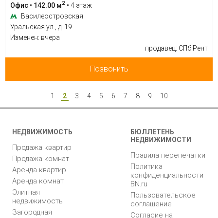
2
Офис • 142.00 м
•
4 этаж
Василеостровская
Уральская ул., д. 19
Изменен: вчера
продавец: СПб Рент
Позвонить
1
2
3
4
5
6
7
8
9
10
НЕДВИЖИМОСТЬ
БЮЛЛЕТЕНЬ
НЕДВИЖИМОСТИ
Продажа квартир
Правила перепечатки
Продажа комнат
Политика
Аренда квартир
конфиденциальности
Аренда комнат
BN.ru
Элитная
Пользовательское
недвижимость
соглашение
Загородная
Согласие на