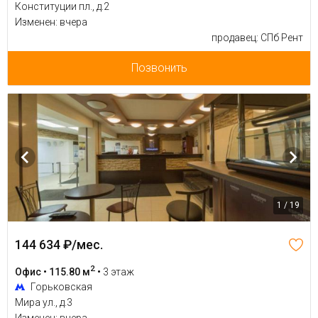
Конституции пл., д.2
Изменен: вчера
продавец: СПб Рент
Позвонить
1 / 19
144 634 ₽/мес.
2
Офис • 115.80 м
•
3 этаж
Горьковская
Мира ул., д.3