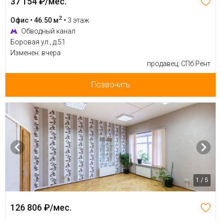
37 154 ₽/мес.
2
Офис • 46.50 м
•
3 этаж
Обводный канал
Боровая ул., д.51
Изменен: вчера
продавец: СПб Рент
Позвонить
1 / 5
126 806 ₽/мес.