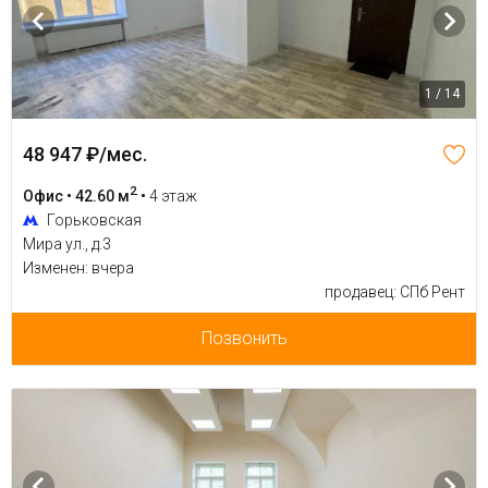
1 / 14
48 947 ₽/мес.
2
Офис • 42.60 м
•
4 этаж
Горьковская
Мира ул., д.3
Изменен: вчера
продавец: СПб Рент
Позвонить