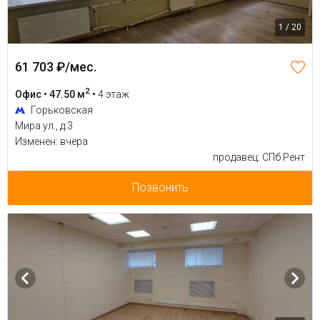
1 / 20
61 703 ₽/мес.
2
Офис • 47.50 м
•
4 этаж
Горьковская
Мира ул., д.3
Изменен: вчера
продавец: СПб Рент
Позвонить