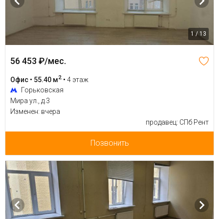
1 / 13
56 453 ₽/мес.
2
Офис • 55.40 м
•
4 этаж
Горьковская
Мира ул., д.3
Изменен: вчера
продавец: СПб Рент
Позвонить