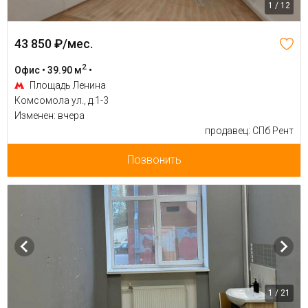
1 / 12
43 850 ₽/мес.
2
Офис • 39.90 м
•
Площадь Ленина
Комсомола ул., д.1-3
Изменен: вчера
продавец: СПб Рент
Позвонить
1 / 21