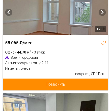
1 / 19
58 065 ₽/мес.
2
Офис • 44.70 м
•
3 этаж
Звенигородская
Звенигородская ул., д.9-11
Изменен: вчера
продавец: СПб Рент
Позвонить