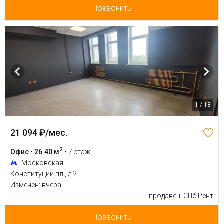
Позвонить
1 / 18
21 094 ₽/мес.
2
Офис • 26.40 м
•
7 этаж
Московская
Конституции пл., д.2
Изменен: вчера
продавец: СПб Рент
Позвонить