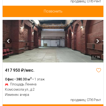
продавец: СПб Рент
Позвонить
1 / 16
417 950 ₽/мес.
2
Офис • 380.30 м
•
1 этаж
Площадь Ленина
Комсомола ул., д.2
Изменен: вчера
продавец: СПб Рент