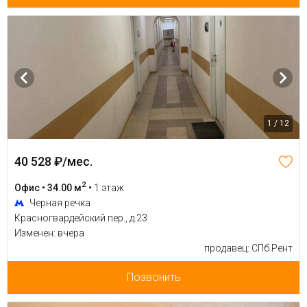
1 / 12
40 528 ₽/мес.
2
Офис • 34.00 м
•
1 этаж
Черная речка
Красногвардейский пер., д.23
Изменен: вчера
продавец: СПб Рент
Позвонить