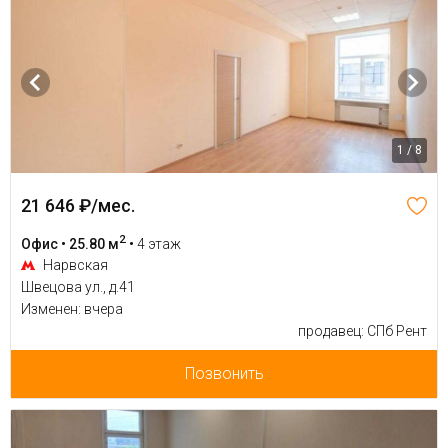
1 / 8
21 646 ₽/мес.
2
Офис • 25.80 м
•
4 этаж
Нарвская
Швецова ул., д.41
Изменен: вчера
продавец: СПб Рент
Позвонить