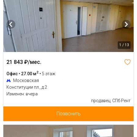
1 / 13
21 843 ₽/мес.
2
Офис • 27.00 м
•
5 этаж
Московская
Конституции пл., д.2
Изменен: вчера
продавец: СПб Рент
Позвонить