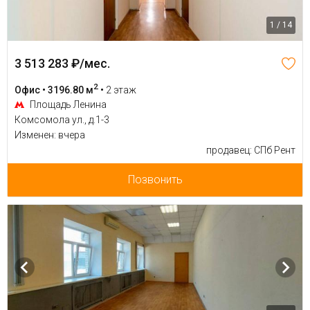
1 / 14
3 513 283 ₽/мес.
2
Офис • 3196.80 м
•
2 этаж
Площадь Ленина
Комсомола ул., д.1-3
Изменен: вчера
продавец: СПб Рент
Позвонить