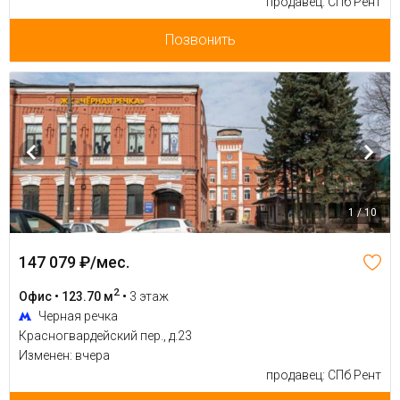
продавец: СПб Рент
Позвонить
1 / 10
147 079 ₽/мес.
2
Офис • 123.70 м
•
3 этаж
Черная речка
Красногвардейский пер., д.23
Изменен: вчера
продавец: СПб Рент