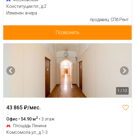
Конституции пл., д.2
Изменен: вчера
продавец: СПб Рент
Позвонить
1 / 12
43 865 ₽/мес.
2
Офис • 54.90 м
•
3 этаж
Площадь Ленина
Комсомола ул., д.1-3