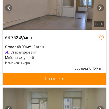
1 / 16
64 752 ₽/мес.
2
Офис • 48.00 м
•
2 этаж
Старая Деревня
Мебельная ул., д.5
Изменен: вчера
продавец: СПб Рент
Позвонить