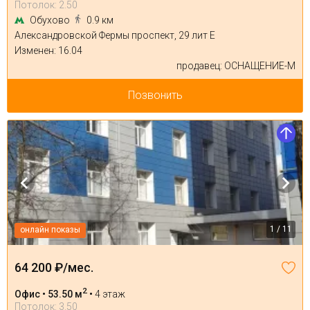
Потолок: 2.50
Обухово
0.9 км
Александровской Фермы проспект, 29 лит Е
Изменен: 16.04
продавец: ОСНАЩЕНИЕ-М
Позвонить
1 / 11
онлайн показы
64 200 ₽/мес.
2
Офис • 53.50 м
•
4 этаж
Потолок: 3.50