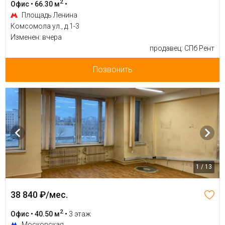
2
Офис • 66.30 м
•
Площадь Ленина
Комсомола ул., д.1-3
Изменен: вчера
продавец: СПб Рент
Позвонить
1 / 13
38 840 ₽/мес.
2
Офис • 40.50 м
•
3 этаж
Московская