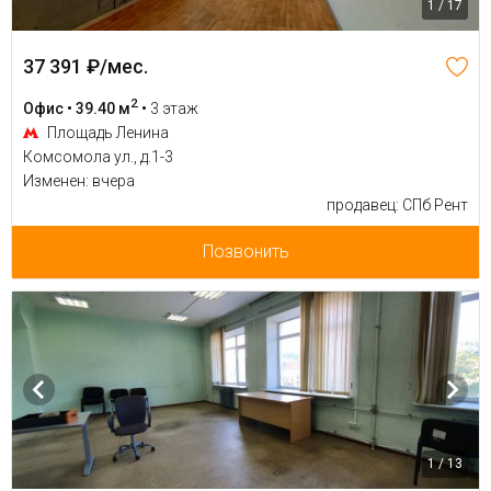
1 / 17
37 391 ₽/мес.
2
Офис • 39.40 м
•
3 этаж
Площадь Ленина
Комсомола ул., д.1-3
Изменен: вчера
продавец: СПб Рент
Позвонить
1 / 13