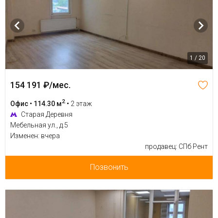
1 / 20
154 191 ₽/мес.
2
Офис • 114.30 м
•
2 этаж
Старая Деревня
Мебельная ул., д.5
Изменен: вчера
продавец: СПб Рент
Позвонить