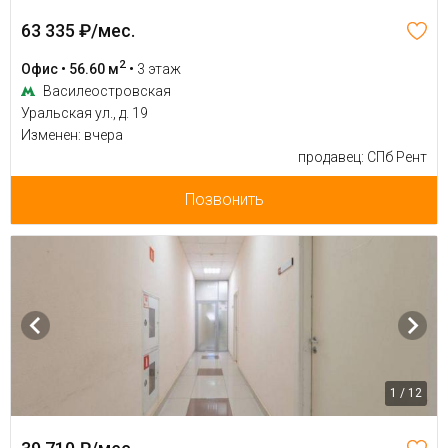
63 335 ₽/мес.
2
Офис • 56.60 м
•
3 этаж
Василеостровская
Уральская ул., д. 19
Изменен: вчера
продавец: СПб Рент
Позвонить
1 / 12