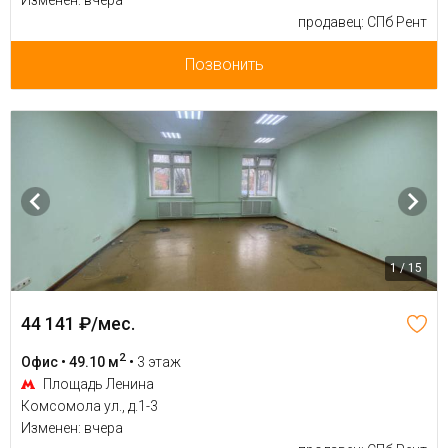
Изменен: вчера
продавец: СПб Рент
Позвонить
1 / 15
44 141 ₽/мес.
2
Офис • 49.10 м
•
3 этаж
Площадь Ленина
Комсомола ул., д.1-3
Изменен: вчера