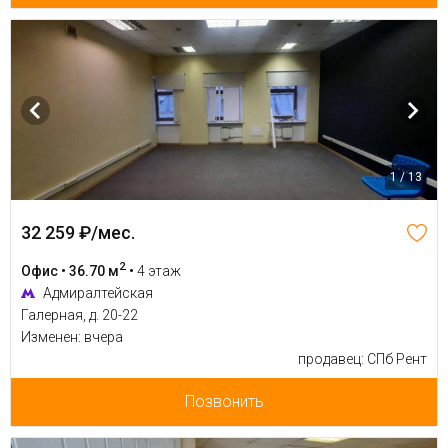
1 / 13
32 259 ₽/мес.
2
Офис • 36.70 м
•
4 этаж
Адмиралтейская
Галерная, д. 20-22
Изменен: вчера
продавец: СПб Рент
Позвонить