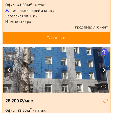
2
Офис • 41.80 м
•
4 этаж
Технологический институт
Заозерная ул., 8 к.2
Изменен: вчера
продавец: СПб Рент
Позвонить
1 / 10
28 200 ₽/мес.
2
Офис • 23.50 м
•
3 этаж