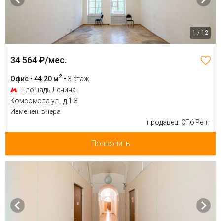
1 / 12
34 564 ₽/мес.
2
Офис • 44.20 м
•
3 этаж
Площадь Ленина
Комсомола ул., д.1-3
Изменен: вчера
продавец: СПб Рент
Позвонить