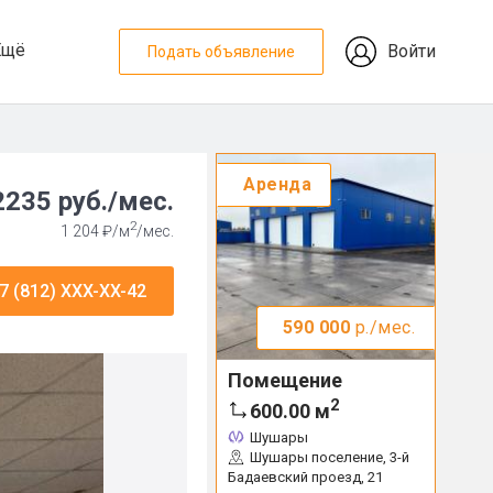
Ещё
Войти
Подать объявление
Аренда
2235 руб./мес.
2
1 204 ₽/м
/мес.
7 (812) XXX-XX-42
590 000
р./мес.
Помещение
2
600.00
м
Шушары
Шушары поселение, 3-й
Бадаевский проезд, 21