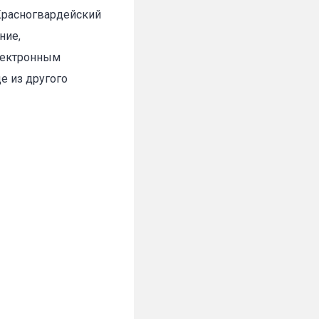
 Красногвардейский
✕
ние,
электронным
е из другого