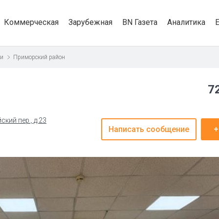
Коммерческая
Зарубежная
BN Газета
Аналитика
ти
Приморский район
7
кий пер., д.23
Написать сообщение
+