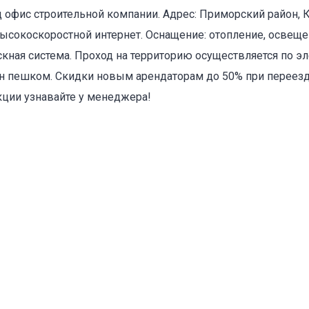
 офис строительной компании. Адрес: Приморский район,
оваться на объявление
 высокоскоростной интернет. Оснащение: отопление, освеще
кная система. Проход на территорию осуществляется по 
ин пешком. Скидки новым арендаторам до 50% при переезд
кции узнавайте у менеджера!
Объект не продается (не сдается)
Указанные характеристики отличаются от фактических
Адрес указан неверно
Цена указана неверно