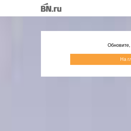
Обновите,
На г