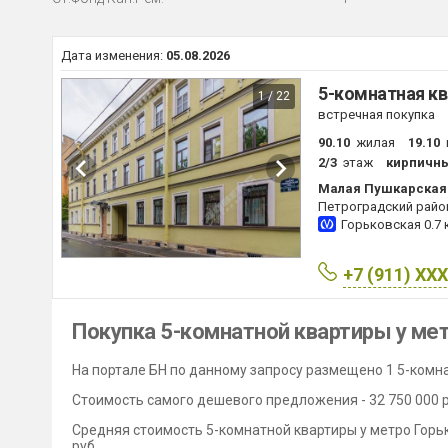
Дата изменения:
05.08.2026
5-комнатная кв
1 / 22
встречная покупка
90.10
жилая
19.10
2/3
этаж
кирпичн
Малая Пушкарская у
Петроградский райо
Горьковская
0.7 
+7 (911) XX
Покупка 5-комнатной квартиры у ме
На портале БН по данному запросу размещено 1 5-комна
Стоимость самого дешевого предложения - 32 750 000 ру
Средняя стоимость 5-комнатной квартиры у метро Горько
руб.