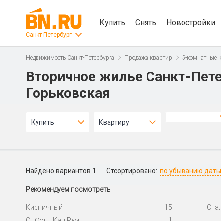
Купить
Снять
Новостройки
Санкт-Петербург
Недвижимость Санкт-Петербурга
Продажа квартир
5-комнатные 
Вторичное жилье Санкт-Пете
Горьковская
Купить
Квартиру
Найдено вариантов
1
Отсортировано:
по убыванию даты
Рекомендуем посмотреть
Кирпичный
15
Ста
Ст.Фонд Кап.Рем.
1