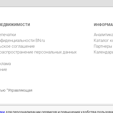
НЕДВИЖИМОСТИ
ИНФОРМА
епечатки
Аналитик
нфиденциальности BN.ru
Каталог 
ьское соглашение
Партнеры
 распространение персональных данных
Календар
клама
ение
стью "Управляющая
ики
для персонализации сервисов и повышения удобства пользова