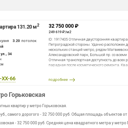
2
32 750 000 ₽
артира 131.20 м
249 619 ₽/м2
ID: 1917405 Отличная двусторонняя квартира
кухня
3.20
потолок
Петроградской стороны. Удачно расположен д
ый
нескольких станций метро, рядом Матвеевск
л., 34
Александровский парк, Большой пр. со всеми
н
Отличная транспортная доступность до всех р
км
парадная после косметического ремонта. Кв
состоянии. Прозрачная история квартиры. Пр
X-XX-66
подробнее
тро Горьковская
тных квартир у метро Горьковская.
б., самого дорогого - 32 750 000 руб. Общая площадь объектов от 
вская - 32 750 000 руб. Средняя цена квадратного метра у метро 