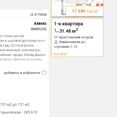
17 680
тыс.р.
id 4176666
1-к квартира
Адвекс
Нарбут Н.Е.
2
31.46
м
 в тихом центре
Крестовский остров
ом в шаговой доступности от
Ремесленная ул.,
ий сад, Сытный рынок,
строение 1, 15
 магазинами, кинотеатры.
что это?
айонов города. Фасад дома и
артира в абсолютно жилом
осмотры по договоренности.
добавить в избранное
131 м2 до 131 м2.
Горьковская - 249 619