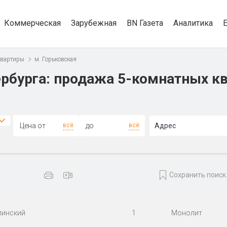
Коммерческая
Зарубежная
BN Газета
Аналитика
квартиры
м. Горьковская
рбурга: продажа 5-комнатных кв
всё
всё
Адрес
Сохранить поиск
линский
1
Монолит