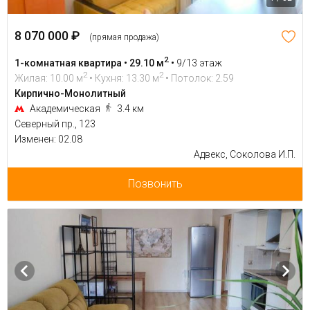
8 070 000 ₽
(прямая продажа)
2
1-комнатная квартира • 29.10 м
•
9/13 этаж
2
2
Жилая: 10.00 м
• Кухня: 13.30 м
• Потолок: 2.59
Кирпично-Монолитный
Академическая
3.4 км
Северный пр., 123
Изменен: 02.08
Адвекс, Соколова И.П.
Позвонить