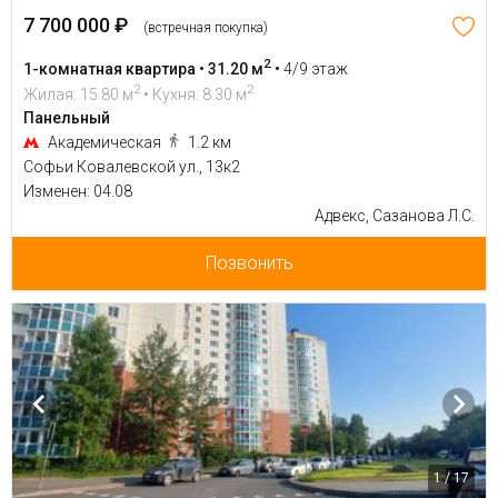
7 700 000 ₽
(встречная покупка)
2
1-комнатная квартира • 31.20 м
•
4/9 этаж
2
2
Жилая: 15.80 м
• Кухня: 8.30 м
Панельный
Академическая
1.2 км
Софьи Ковалевской ул., 13к2
Изменен: 04.08
Адвекс, Сазанова Л.С.
Позвонить
1 / 17