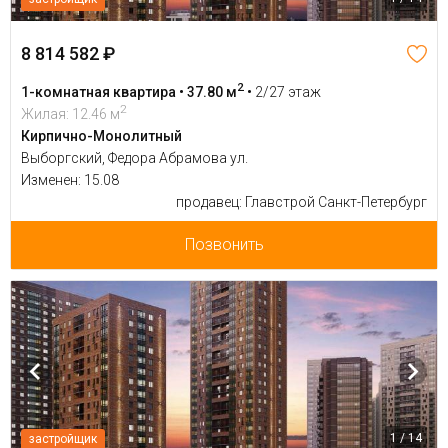
8 814 582 ₽
2
1-комнатная квартира • 37.80 м
•
2/27 этаж
2
Жилая: 12.46 м
Кирпично-Монолитный
Выборгский, Федора Абрамова ул.
Изменен: 15.08
продавец: Главстрой Санкт-Петербург
Позвонить
1 / 14
застройщик