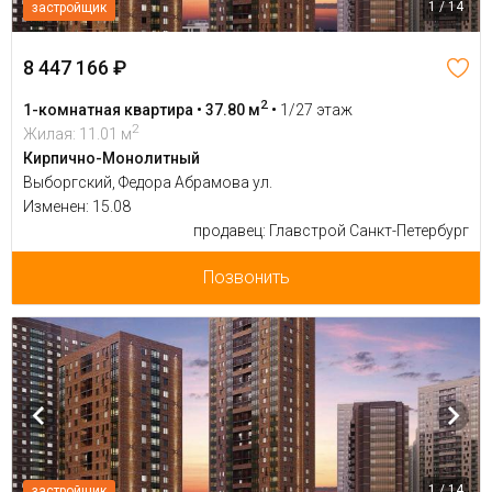
1 / 14
застройщик
8 447 166 ₽
2
1-комнатная квартира • 37.80 м
•
1/27 этаж
2
Жилая: 11.01 м
Кирпично-Монолитный
Выборгский, Федора Абрамова ул.
Изменен: 15.08
продавец: Главстрой Санкт-Петербург
Позвонить
1 / 14
застройщик