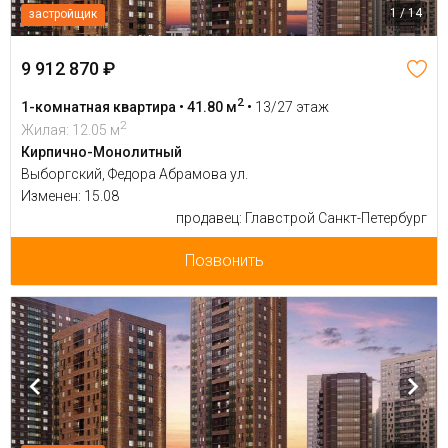
1 / 14
застройщик
9 912 870 ₽
2
1-комнатная квартира • 41.80 м
•
13/27 этаж
2
Жилая: 12.05 м
Кирпично-Монолитный
Выборгский, Федора Абрамова ул.
Изменен: 15.08
продавец: Главстрой Санкт-Петербург
Позвонить