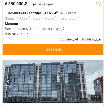
6 850 000 ₽
(прямая продажа)
2
1-комнатная квартира • 31.53 м
•
4/17 этаж
2
2
Жилая: 10.13 м
• Кухня: 15.06 м
• Потолок: 2.77
Монолит
Всеволожский, Новосаратовка дер, 2
Изменен: 21.07
продавец: АН Жилплощадь
Позвонить
1 / 11