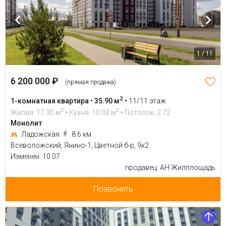
1 / 11
6 200 000 ₽
(прямая продажа)
2
1-комнатная квартира • 35.90 м
•
11/11 этаж
2
2
Жилая: 17.30 м
• Кухня: 10.00 м
• Потолок: 2.72
Монолит
Ладожская
8.6 км
Всеволожский, Янино-1, Цветной б-р, 9к2
Изменен: 10.07
продавец: АН Жилплощадь
Позвонить