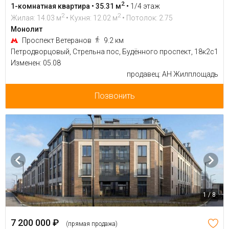
2
1-комнатная квартира • 35.31 м
•
1/4 этаж
2
2
Жилая: 14.03 м
• Кухня: 12.02 м
• Потолок: 2.75
Монолит
Проспект Ветеранов
9.2 км
Петродворцовый, Стрельна пос, Будённого проспект, 18к2с1
Изменен: 05.08
продавец: АН Жилплощадь
Позвонить
1 / 8
7 200 000 ₽
(прямая продажа)