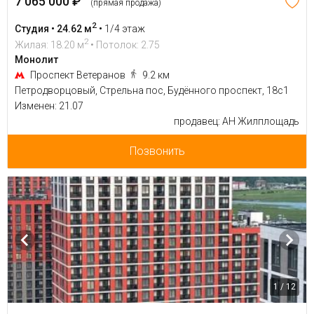
7 065 000 ₽
(прямая продажа)
2
Студия • 24.62 м
•
1/4 этаж
2
Жилая: 18.20 м
• Потолок: 2.75
Монолит
Проспект Ветеранов
9.2 км
Петродворцовый, Стрельна пос, Будённого проспект, 18с1
Изменен: 21.07
продавец: АН Жилплощадь
Позвонить
1 / 12