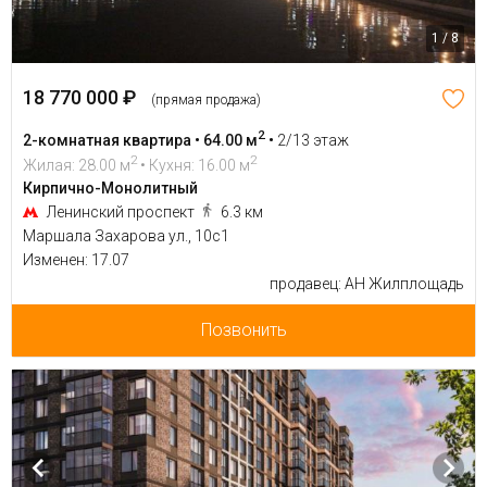
1 / 8
18 770 000 ₽
(прямая продажа)
2
2-комнатная квартира • 64.00 м
•
2/13 этаж
2
2
Жилая: 28.00 м
• Кухня: 16.00 м
Кирпично-Монолитный
Ленинский проспект
6.3 км
Маршала Захарова ул., 10с1
Изменен: 17.07
продавец: АН Жилплощадь
Позвонить