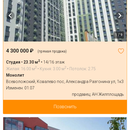
1 / 9
4 300 000 ₽
(прямая продажа)
2
Студия • 23.30 м
•
14/16 этаж
2
2
Жилая: 16.00 м
• Кухня: 3.00 м
• Потолок: 2.75
Монолит
Всеволожский, Ковалево пос, Александра Разгонина ул, 1к3
Изменен: 01.07
продавец: АН Жилплощадь
Позвонить