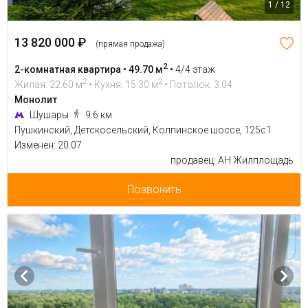
1 / 12
13 820 000 ₽
(прямая продажа)
2
2-комнатная квартира • 49.70 м
•
4/4 этаж
2
2
Жилая: 22.60 м
• Кухня: 15.30 м
• Потолок: 3.04
Монолит
Шушары
9.6 км
Пушкинский, Детскосельский, Колпинское шоссе, 125с1
Изменен: 20.07
продавец: АН Жилплощадь
Позвонить