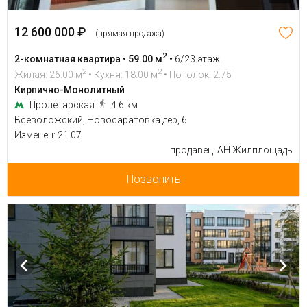
12 600 000 ₽
(прямая продажа)
2
2-комнатная квартира • 59.00 м
•
6/23 этаж
2
2
Жилая: 26.00 м
• Кухня: 18.00 м
• Потолок: 2.75
Кирпично-Монолитный
Пролетарская
4.6 км
Всеволожский, Новосаратовка дер, 6
Изменен: 21.07
продавец: АН Жилплощадь
Позвонить