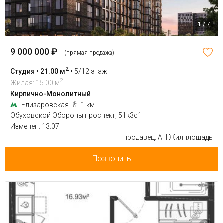
1 / 7
9 000 000 ₽
(прямая продажа)
2
Студия • 21.00 м
•
5/12 этаж
2
Жилая: 15.00 м
Кирпично-Монолитный
Елизаровская
1 км
Обуховской Обороны проспект, 51к3с1
Изменен: 13.07
продавец: АН Жилплощадь
Позвонить