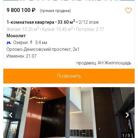
9 800 100 ₽
(прямая продажа)
2
1-комнатная квартира • 33.60 м
•
2/12 этаж
2
2
Жилая: 10.25 м
• Кухня: 15.45 м
• Потолок: 2.77
Монолит
Озерки
3.4 км
Орлово-Денисовский проспект, 2к1
Изменен: 21.07
продавец: АН Жилплощадь
Позвонить
1 / 5