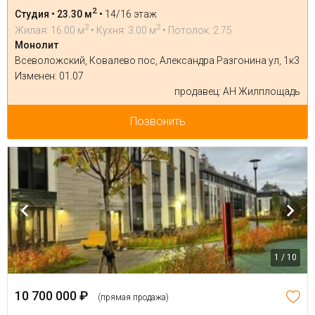
2
Студия • 23.30 м
•
14/16 этаж
2
2
Жилая: 16.00 м
• Кухня: 3.00 м
• Потолок: 2.75
Монолит
Всеволожский, Ковалево пос, Александра Разгонина ул, 1к3
Изменен: 01.07
продавец: АН Жилплощадь
Позвонить
1 / 10
10 700 000 ₽
(прямая продажа)