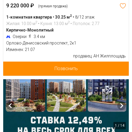
9 220 000 ₽
(прямая продажа)
2
1-комнатная квартира • 30.25 м
•
8/12 этаж
2
2
Жилая: 10.00 м
• Кухня: 13.00 м
• Потолок: 2.77
Кирпично-Монолитный
Озерки
3.4 км
Орлово-Денисовский проспект, 2к1
Изменен: 21.07
продавец: АН Жилплощадь
Позвонить
1 / 14