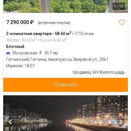
1 / 15
7 290 000 ₽
(встречная покупка)
2
2-комнатная квартира • 58.60 м
•
7/10 этаж
2
2
Жилая: 30.60 м
• Кухня: 8.50 м
Блочный
Московская
35.7 км
Гатчинский, Гатчина, Авиатриссы Зверевой ул., 20к1
Изменен: 18.07
продавец: АН Жилплощадь
Позвонить