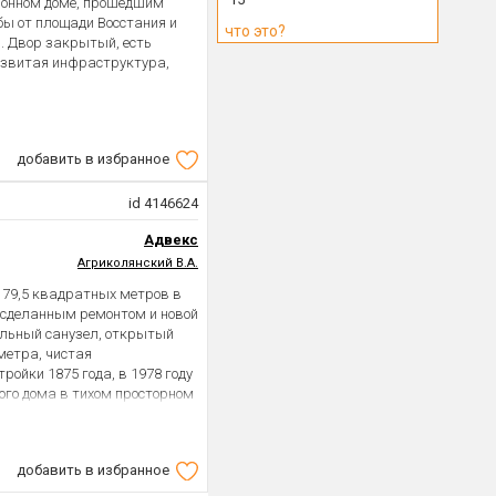
ционном доме, прошедшим
бы от площади Восстания и
что это?
р. Двор закрытый, есть
развитая инфраструктура,
добавить в избранное
id 4146624
Адвекс
Агриколянский В.А.
 79,5 квадратных метров в
о сделанным ремонтом и новой
ельный санузел, открытый
 метра, чистая
ойки 1875 года, в 1978 году
ого дома в тихом просторном
ер, стиль эклектика.
1 собственник. Вход с
ицы, д.24. В шаговой
добавить в избранное
дьбы Московский вокзал и
етро Маяковская. В