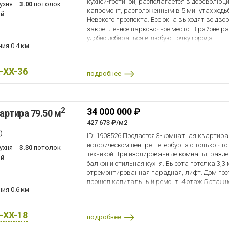
кухней-гостиной, располагается в дореволю
ухня
3.00
потолок
капремонт, расположенным в 5 минутах ходь
ый
Невского проспекта. Все окна выходят во дво
закрепленное парковочное место. В районе 
удобно добираться в любую точку города.
ния
0.4 км
X-XX-36
подробнее
2
34 000 000 ₽
артира 79.50 м
427 673 ₽/м2
)
ID: 1908526 Продается 3-комнатная квартира
историческом центре Петербурга с только чт
ухня
3.30
потолок
техникой. Три изолированные комнаты, разд
ый
балкон и стильная кухня. Высота потолка 3,3
отремонтированная парадная, лифт. Дом постр
прошел капитальный ремонт. 4 этаж 5 этажн
ния
0.6 км
дворе с парковкой. Дом архитектора фон Гекк
Закрытый просторный двор.Прямая продажа, 
Невского проспекта, дом 107 и с Гончарной ул
X-XX-18
подробнее
доступности 4 станции метро, в 7 минутах хо
площадь Восстания, в 10 минутам станция м