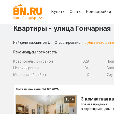
Купить
Снять
Новостройки
Санкт-Петербург
Квартиры - улица Гончарная
Найдено вариантов
2
Отсортировано:
по убыванию даты
Рекомендуем посмотреть
Красносельский район
1029
При
Невский район
34
Вас
Московский район
3
Фру
Дата изменения:
14.07.2026
3-комнатная кв
1 / 16
прямая продажа
в строящемся доме (