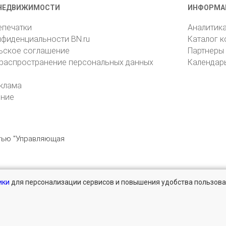
НЕДВИЖИМОСТИ
ИНФОРМА
епечатки
Аналитик
нфиденциальности BN.ru
Каталог 
ьское соглашение
Партнеры
 распространение персональных данных
Календар
клама
ение
стью "Управляющая
ики
для персонализации сервисов и повышения удобства пользова
196105, Санкт-Петербург, пр. Юрия Гагарина, 1
reklama