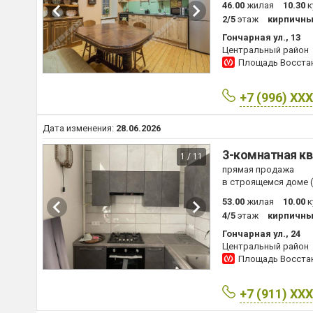
46.00
жилая
10.30
к
2/5
этаж
кирпичн
Гончарная ул., 13
Центральный район
Площадь Восста
+7 (996) XX
Дата изменения:
28.06.2026
3-комнатная кв
1 / 11
прямая продажа
в строящемся доме (
53.00
жилая
10.00
к
4/5
этаж
кирпичн
Гончарная ул., 24
Центральный район
Площадь Восста
+7 (911) XX