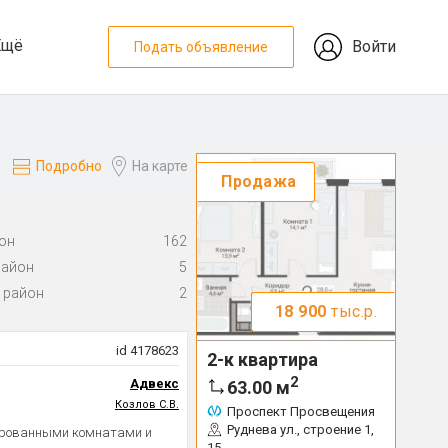
Ещё
Войти
Подать объявление
Подробно
На карте
Продажа
он
162
район
5
 район
2
18 900
тыс.р.
id 4178623
2-к квартира
2
Адвекс
63.00
м
Козлов С.В.
Проспект Просвещения
Руднева ул., строение 1,
лированными комнатами и
15