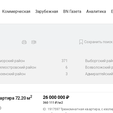
Коммерческая
Зарубежная
BN Газета
Аналитика
Сохранить поиск
морский район
371
Выборгский рай
илеостровский район
6
Всеволожский 
нзенский район
3
Адмиралтейский
2
26 000 000 ₽
артира 72.20 м
360 111 ₽/м2
)
ID: 1917597 Трехкомнатная квартира, с изо