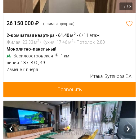
1 / 15
26 150 000 ₽
(прямая продажа)
2
2-комнатная квартира • 61.40 м
•
6/11 этаж
2
2
Жилая: 23.33 м
• Кухня: 17.46 м
• Потолок: 2.80
Монолитно-панельный
Василеостровская
1 км
линия. 18-я В.О., 49
Изменен: вчера
Итака, Бутянова Е.А.
Позвонить