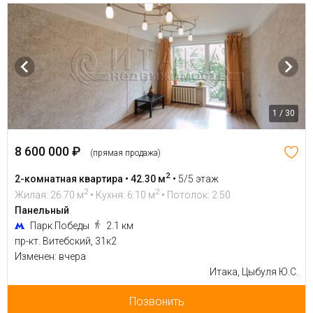
1 / 30
8 600 000 ₽
(прямая продажа)
2
2-комнатная квартира • 42.30 м
•
5/5 этаж
2
2
Жилая: 26.70 м
• Кухня: 6.10 м
• Потолок: 2.50
Панельный
Парк Победы
2.1 км
пр-кт. Витебский, 31к2
Изменен: вчера
Итака, Цыбуля Ю.С.
Позвонить