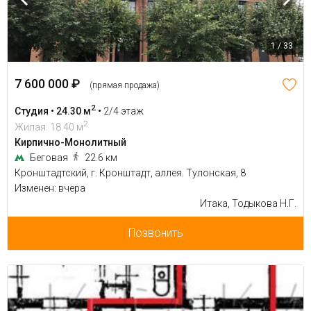
1 / 33
7 600 000 ₽
(прямая продажа)
2
Студия • 24.30 м
•
2/4 этаж
2
Жилая: 18.40 м
Кирпично-Монолитный
Беговая
22.6 км
Кронштадтский, г. Кронштадт, аллея. Тулонская, 8
Изменен: вчера
Итака, Тодыкова Н.Г.
Позвонить