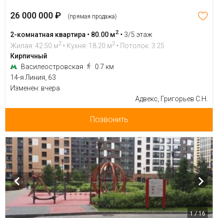
26 000 000 ₽
(прямая продажа)
2
2-комнатная квартира • 80.00 м
•
3/5 этаж
2
2
Жилая: 42.50 м
• Кухня: 18.20 м
• Потолок: 3.25
Кирпичный
Василеостровская
0.7 км
14-я Линия, 63
Изменен: вчера
Адвекс, Григорьев С.Н.
Позвонить
1 / 16