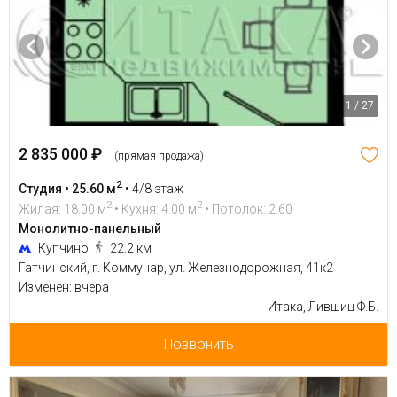
1 / 27
2 835 000 ₽
(прямая продажа)
2
Студия • 25.60 м
•
4/8 этаж
2
2
Жилая: 18.00 м
• Кухня: 4.00 м
• Потолок: 2.60
Монолитно-панельный
Купчино
22.2 км
Гатчинский, г. Коммунар, ул. Железнодорожная, 41к2
Изменен: вчера
Итака, Лившиц Ф.Б.
Позвонить