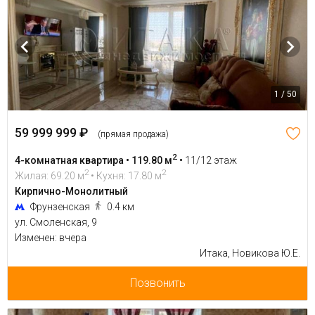
1 / 50
59 999 999 ₽
(прямая продажа)
2
4-комнатная квартира • 119.80 м
•
11/12 этаж
2
2
Жилая: 69.20 м
• Кухня: 17.80 м
Кирпично-Монолитный
Фрунзенская
0.4 км
ул. Смоленская, 9
Изменен: вчера
Итака, Новикова Ю.Е.
Позвонить