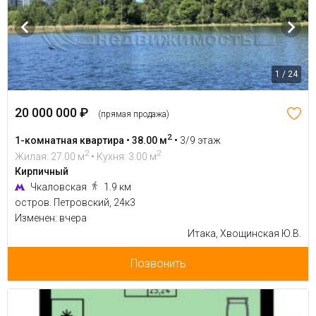
1 / 24
20 000 000 ₽
(прямая продажа)
2
1-комнатная квартира • 38.00 м
•
3/9 этаж
2
2
Жилая: 27.00 м
• Кухня: 3.00 м
Кирпичный
Чкаловская
1.9 км
остров. Петровский, 24к3
Изменен: вчера
Итака, Хвощинская Ю.В.
Позвонить