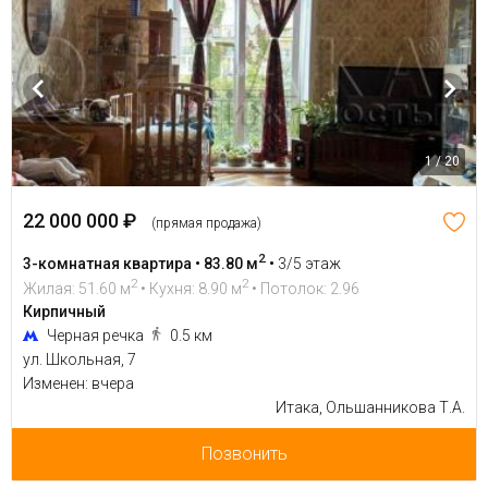
1 / 20
22 000 000 ₽
(прямая продажа)
2
3-комнатная квартира • 83.80 м
•
3/5 этаж
2
2
Жилая: 51.60 м
• Кухня: 8.90 м
• Потолок: 2.96
Кирпичный
Черная речка
0.5 км
ул. Школьная, 7
Изменен: вчера
Итака, Ольшанникова Т.А.
Позвонить