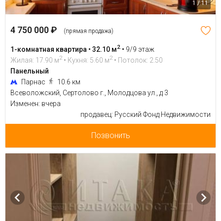
1 / 11
4 750 000 ₽
(прямая продажа)
2
1-комнатная квартира • 32.10 м
•
9/9 этаж
2
2
Жилая: 17.90 м
• Кухня: 5.60 м
• Потолок: 2.50
Панельный
Парнас
10.6 км
Всеволожский, Сертолово г., Молодцова ул., д 3
Изменен: вчера
продавец: Русский Фонд Недвижимости
Позвонить