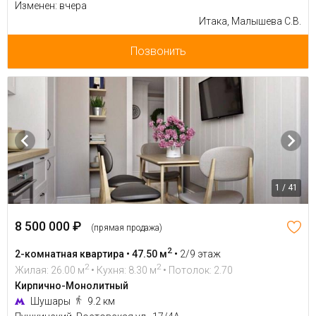
Изменен: вчера
Итака, Малышева С.В.
Позвонить
1 / 41
8 500 000 ₽
(прямая продажа)
2
2-комнатная квартира • 47.50 м
•
2/9 этаж
2
2
Жилая: 26.00 м
• Кухня: 8.30 м
• Потолок: 2.70
Кирпично-Монолитный
Шушары
9.2 км