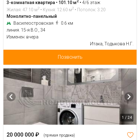
2
3-комнатная квартира • 101.10 м
•
4/6 этаж
2
2
Жилая: 47.10 м
• Кухня: 12.60 м
• Потолок: 3.20
Монолитно-панельный
Василеостровская
0.6 км
линия. 15-я В.О., 34
Изменен: вчера
Итака, Тодыкова Н.Г.
Позвонить
1 / 24
20 000 000 ₽
(прямая продажа)