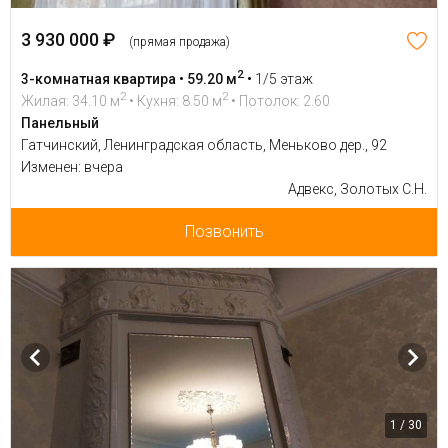
3 930 000 ₽
(прямая продажа)
2
3-комнатная квартира • 59.20 м
•
1/5 этаж
2
2
Жилая: 34.10 м
• Кухня: 8.50 м
• Потолок: 2.60
Панельный
Гатчинский, Ленинградская область, Меньково дер., 92
Изменен: вчера
Адвекс, Золотых С.Н.
Позвонить
1 / 30