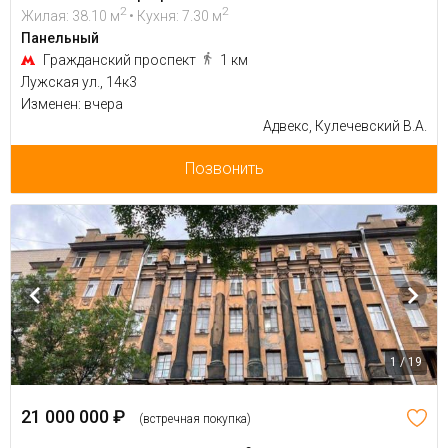
2
2
Жилая: 38.10 м
• Кухня: 7.30 м
Панельный
Гражданский проспект
1 км
Лужская ул., 14к3
Изменен: вчера
Адвекс, Кулечевский В.А.
Позвонить
1 / 19
21 000 000 ₽
(встречная покупка)