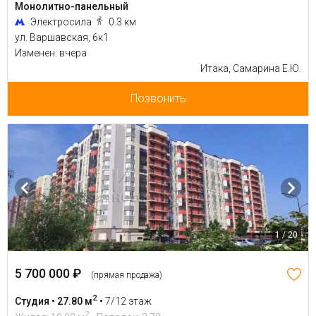
Монолитно-панельный
Электросила
0.3 км
ул. Варшавская, 6к1
Изменен: вчера
Итака, Самарина Е.Ю.
Позвонить
1 / 20
5 700 000 ₽
(прямая продажа)
2
Студия • 27.80 м
•
7/12 этаж
2