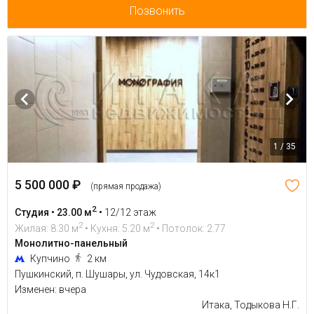
Позвонить
1 / 35
5 500 000 ₽
(прямая продажа)
2
Студия • 23.00 м
•
12/12 этаж
2
2
Жилая: 8.30 м
• Кухня: 5.20 м
• Потолок: 2.77
Монолитно-панельный
Купчино
2 км
Пушкинский, п. Шушары, ул. Чудовская, 14к1
Изменен: вчера
Итака, Тодыкова Н.Г.