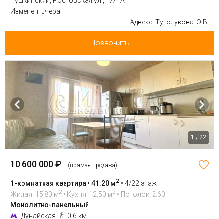
Пушкинский, Ростовская ул., 17/4А
Изменен: вчера
Адвекс, Туголукова Ю.В.
Позвонить
1 / 22
10 600 000 ₽
(прямая продажа)
2
1-комнатная квартира • 41.20 м
•
4/22 этаж
2
2
Жилая: 15.80 м
• Кухня: 12.50 м
• Потолок: 2.60
Монолитно-панельный
Дунайская
0.6 км