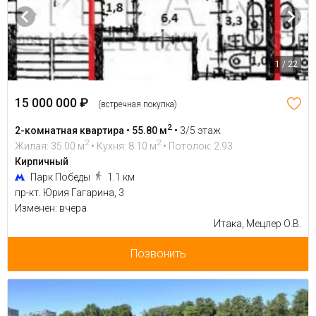
1 / 22
15 000 000 ₽
(встречная покупка)
2
2-комнатная квартира • 55.80 м
•
3/5 этаж
2
2
Жилая: 35.00 м
• Кухня: 8.10 м
• Потолок: 2.93
Кирпичный
Парк Победы
1.1 км
пр-кт. Юрия Гагарина, 3
Изменен: вчера
Итака, Мецлер О.В.
Позвонить