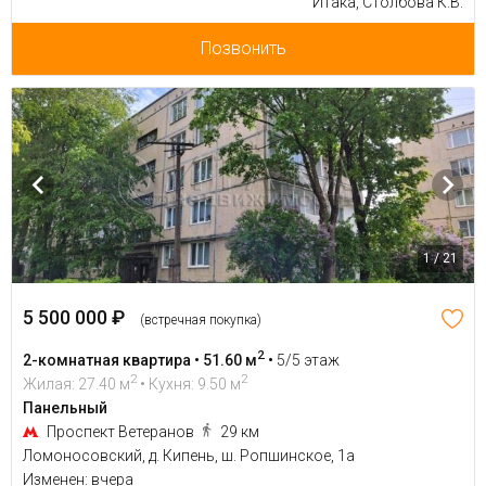
Итака, Столбова К.В.
Позвонить
1 / 21
5 500 000 ₽
(встречная покупка)
2
2-комнатная квартира • 51.60 м
•
5/5 этаж
2
2
Жилая: 27.40 м
• Кухня: 9.50 м
Панельный
Проспект Ветеранов
29 км
Ломоносовский, д. Кипень, ш. Ропшинское, 1а
Изменен: вчера