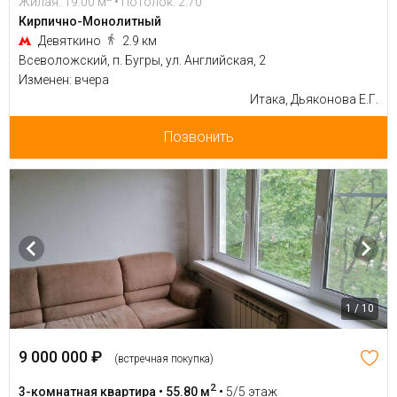
Жилая: 19.00 м
• Потолок: 2.70
Кирпично-Монолитный
Девяткино
2.9 км
Всеволожский, п. Бугры, ул. Английская, 2
Изменен: вчера
Итака, Дьяконова Е.Г.
Позвонить
1 / 10
9 000 000 ₽
(встречная покупка)
2
3-комнатная квартира • 55.80 м
•
5/5 этаж