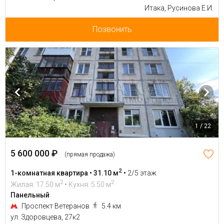
Итака, Русинова Е.И.
Позвонить
1 / 22
5 600 000 ₽
(прямая продажа)
2
1-комнатная квартира • 31.10 м
•
2/5 этаж
2
2
Жилая: 17.50 м
• Кухня: 5.50 м
Панельный
Проспект Ветеранов
5.4 км
ул. Здоровцева, 27к2