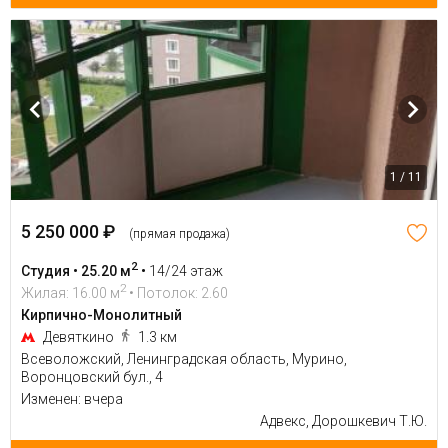
1 / 11
5 250 000 ₽
(прямая продажа)
2
Студия • 25.20 м
•
14/24 этаж
2
Жилая: 16.00 м
• Потолок: 2.60
Кирпично-Монолитный
Девяткино
1.3 км
Всеволожский, Ленинградская область, Мурино,
Воронцовский бул., 4
Изменен: вчера
Адвекс, Дорошкевич Т.Ю.