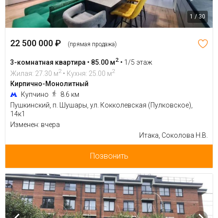
1 / 30
22 500 000 ₽
(прямая продажа)
2
3-комнатная квартира • 85.00 м
•
1/5 этаж
2
2
Жилая: 27.30 м
• Кухня: 25.00 м
Кирпично-Монолитный
Купчино
8.6 км
Пушкинский, п. Шушары, ул. Кокколевская (Пулковское),
14к1
Изменен: вчера
Итака, Соколова Н.В.
Позвонить