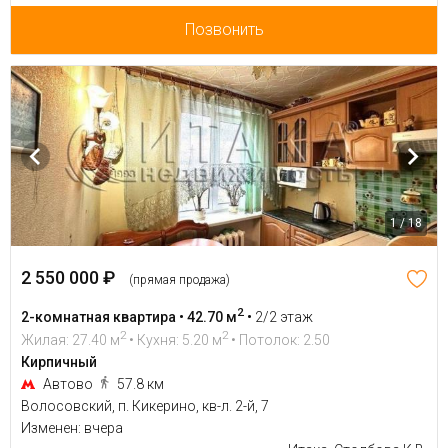
Позвонить
1 / 18
2 550 000 ₽
(прямая продажа)
2
2-комнатная квартира • 42.70 м
•
2/2 этаж
2
2
Жилая: 27.40 м
• Кухня: 5.20 м
• Потолок: 2.50
Кирпичный
Автово
57.8 км
Волосовский, п. Кикерино, кв-л. 2-й, 7
Изменен: вчера