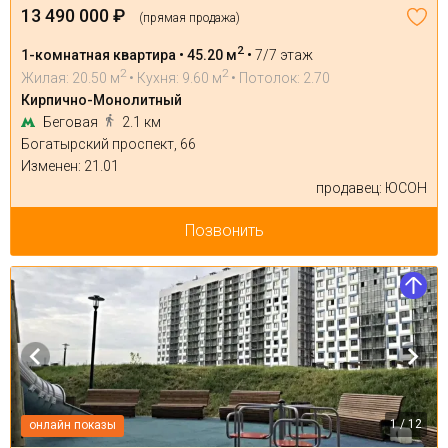
13 490 000 ₽
(прямая продажа)
2
1-комнатная квартира • 45.20 м
•
7/7 этаж
2
2
Жилая: 20.50 м
• Кухня: 9.60 м
• Потолок: 2.70
Кирпично-Монолитный
Беговая
2.1 км
Богатырский проспект, 66
Изменен: 21.01
продавец: ЮСОН
Позвонить
1 / 12
онлайн показы