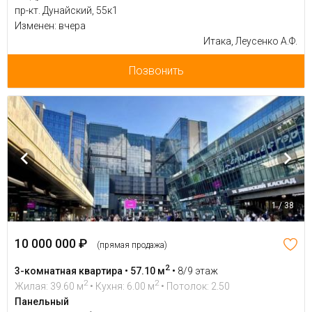
пр-кт. Дунайский, 55к1
Изменен: вчера
Итака, Леусенко А.Ф.
Позвонить
1 / 38
10 000 000 ₽
(прямая продажа)
2
3-комнатная квартира • 57.10 м
•
8/9 этаж
2
2
Жилая: 39.60 м
• Кухня: 6.00 м
• Потолок: 2.50
Панельный