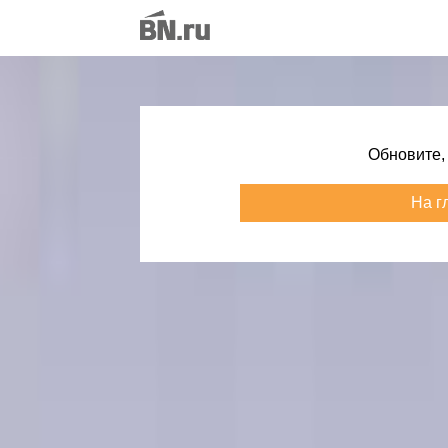
Обновите,
На г