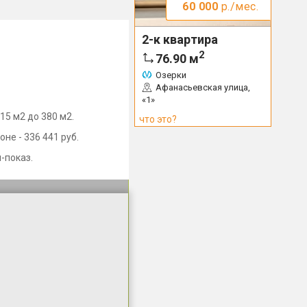
60 000
р./мес.
2-к квартира
2
76.90
м
Озерки
Афанасьевская улица,
«1»
15 м2 до 380 м2.
что это?
не - 336 441 руб.
-показ.