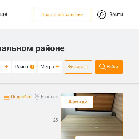
Ещё
Войти
Подать объявление
ральном районе
Район
Метро
Фильтры
Найти
1
Подробно
На карте
Аренда
ы
25