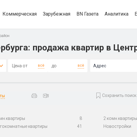
Коммерческая
Зарубежная
BN Газета
Аналитика
район
рбурга: продажа квартир в Цент
4+
всё
всё
Адрес
Сохранить поиск
аты
омн.квартиры
8
2 комн.квартир
гокомнатные квартиры
41
Новостройки