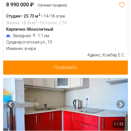
8 990 000 ₽
(прямая продажа)
2
Студия • 25.73 м
•
14/18 этаж
2
Жилая: 18.36 м
• Потолок: 2.74
Кирпично-Монолитный
Звездная
1.1 км
Среднерогатская ул., 10
Изменен: вчера
Адвекс, Ковбар Е.С.
Позвонить
1 / 22