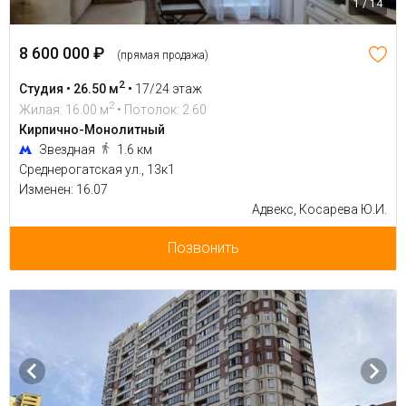
1 / 14
8 600 000 ₽
(прямая продажа)
2
Студия • 26.50 м
•
17/24 этаж
2
Жилая: 16.00 м
• Потолок: 2.60
Кирпично-Монолитный
Звездная
1.6 км
Среднерогатская ул., 13к1
Изменен: 16.07
Адвекс, Косарева Ю.И.
Позвонить