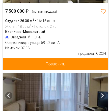
7 500 000 ₽
(прямая продажа)
2
Студия • 26.30 м
•
16/16 этаж
2
Жилая: 18.00 м
• Потолок: 2.70
Кирпично-Монолитный
Звездная
1.3 км
Орджоникидзе улица, 59 к 2 лит А
Изменен: 07.08
продавец: ЮСОН
Позвонить