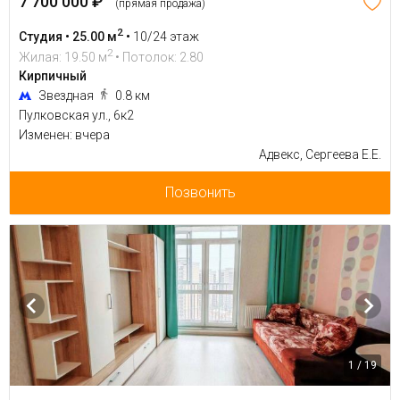
7 700 000 ₽
(прямая продажа)
2
Студия • 25.00 м
•
10/24 этаж
2
Жилая: 19.50 м
• Потолок: 2.80
Кирпичный
Звездная
0.8 км
Пулковская ул., 6к2
Изменен: вчера
Адвекс, Сергеева Е.Е.
Позвонить
1 / 19