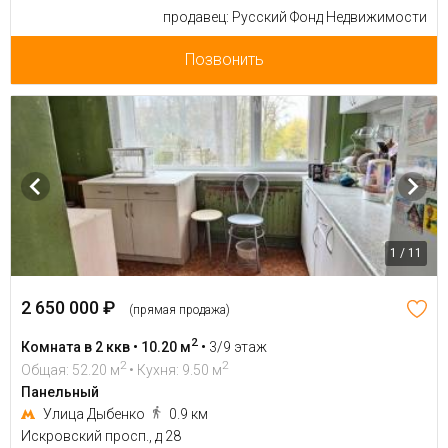
продавец: Русский Фонд Недвижимости
Позвонить
1 / 11
2 650 000 ₽
(прямая продажа)
2
Комната в 2 ккв • 10.20 м
•
3/9 этаж
2
2
Общая: 52.20 м
• Кухня: 9.50 м
Панельный
Улица Дыбенко
0.9 км
Искровский просп., д 28