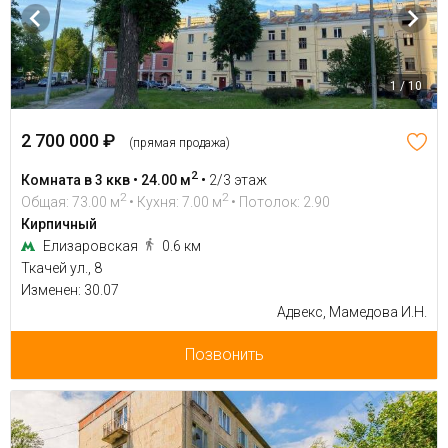
1 / 10
2 700 000 ₽
(прямая продажа)
2
Комната в 3 ккв • 24.00 м
•
2/3 этаж
2
2
Общая: 73.00 м
• Кухня: 7.00 м
• Потолок: 2.90
Кирпичный
Елизаровская
0.6 км
Ткачей ул., 8
Изменен: 30.07
Адвекс, Мамедова И.Н.
Позвонить