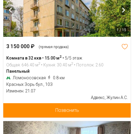
1 / 15
3 150 000 ₽
(прямая продажа)
2
Комната в 32 ккв • 15.00 м
•
5/5 этаж
2
2
Общая: 646.40 м
• Кухня: 30.40 м
• Потолок: 2.60
Панельный
Ломоносовская
0.8 км
Красных Зорь бул., 10З
Изменен: 21.07
Адвекс, Жулин А.С.
Позвонить