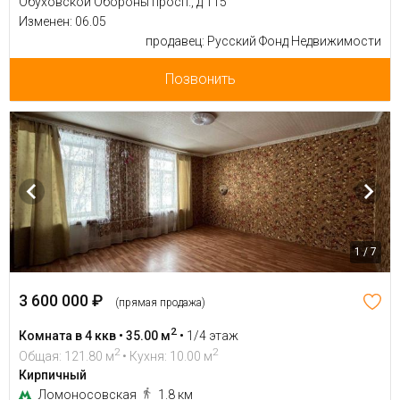
Обуховской Обороны просп., д 115
Изменен: 06.05
продавец: Русский Фонд Недвижимости
Позвонить
1 / 7
3 600 000 ₽
(прямая продажа)
2
Комната в 4 ккв • 35.00 м
•
1/4 этаж
2
2
Общая: 121.80 м
• Кухня: 10.00 м
Кирпичный
Ломоносовская
1.8 км