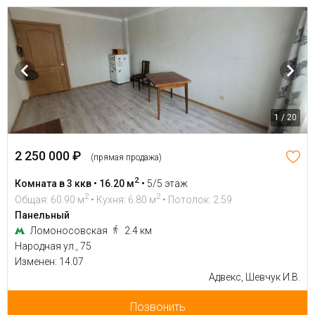
1 / 20
2 250 000 ₽
(прямая продажа)
2
Комната в 3 ккв • 16.20 м
•
5/5 этаж
2
2
Общая: 60.90 м
• Кухня: 6.80 м
• Потолок: 2.59
Панельный
Ломоносовская
2.4 км
Народная ул., 75
Изменен: 14.07
Адвекс, Шевчук И.В.
Позвонить