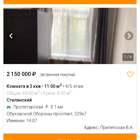
1 / 6
2 150 000 ₽
(встречная покупка)
2
Комната в 3 ккв • 11.00 м
•
4/5 этаж
2
2
Общая: 69.00 м
• Кухня: 8.00 м
Сталинский
Пролетарская
0.1 км
Обуховской Обороны проспект, 229к7
Изменен: 14.07
Адвекс, Прилепская В.А.