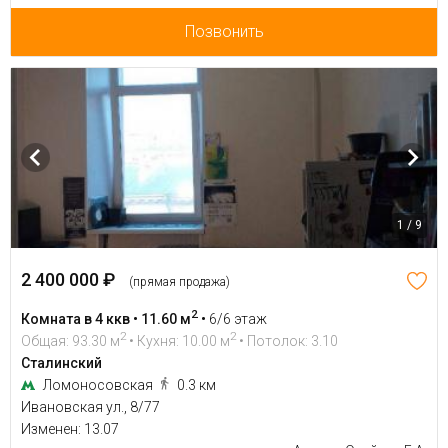
Позвонить
1 / 9
2 400 000 ₽
(прямая продажа)
2
Комната в 4 ккв • 11.60 м
•
6/6 этаж
2
2
Общая: 93.30 м
• Кухня: 10.00 м
• Потолок: 3.10
Сталинский
Ломоносовская
0.3 км
Ивановская ул., 8/77
Изменен: 13.07