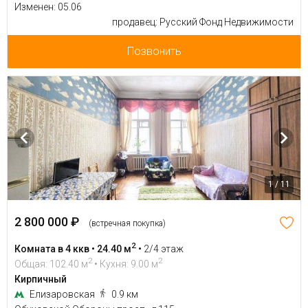
Изменен: 05.06
продавец: Русский Фонд Недвижимости
Позвонить
1 / 11
2 800 000 ₽
(встречная покупка)
2
Комната в 4 ккв • 24.40 м
•
2/4 этаж
2
2
Общая: 102.40 м
• Кухня: 9.00 м
Кирпичный
Елизаровская
0.9 км