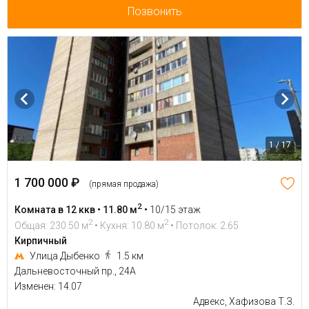
Позвонить
1 / 17
1 700 000 ₽
(прямая продажа)
2
Комната в 12 ккв • 11.80 м
•
10/15 этаж
2
2
Общая: 230.50 м
• Кухня: 10.80 м
• Потолок: 2.65
Кирпичный
Улица Дыбенко
1.5 км
Дальневосточный пр., 24А
Изменен: 14.07
Адвекс, Хафизова Т.З.