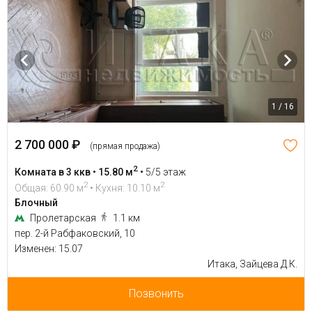
1 / 16
2 700 000 ₽
(прямая продажа)
2
Комната в 3 ккв • 15.80 м
•
5/5 этаж
2
2
Общая: 60.90 м
• Кухня: 10.10 м
Блочный
Пролетарская
1.1 км
пер. 2-й Рабфаковский, 10
Изменен: 15.07
Итака, Зайцева Д.К.
Позвонить