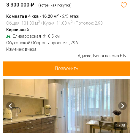
3 300 000 ₽
(встречная покупка)
2
Комната в 4 ккв • 16.20 м
•
2/5 этаж
2
2
Общая: 101.00 м
• Кухня: 11.00 м
• Потолок: 2.90
Кирпичный
Елизаровская
0.5 км
Обуховской Обороны проспект, 79А
Изменен: вчера
Адвекс, Белоглазова Е.В.
Позвонить
1 / 25