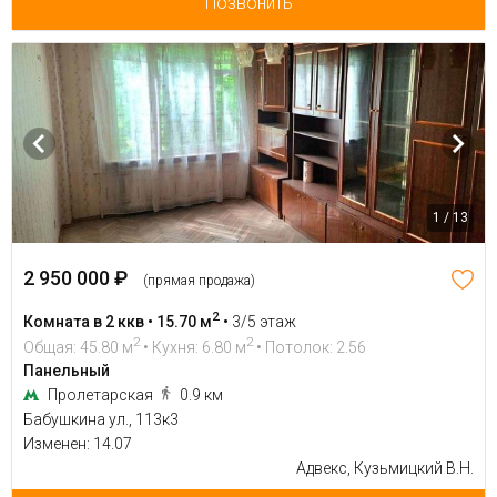
Позвонить
1 / 13
2 950 000 ₽
(прямая продажа)
2
Комната в 2 ккв • 15.70 м
•
3/5 этаж
2
2
Общая: 45.80 м
• Кухня: 6.80 м
• Потолок: 2.56
Панельный
Пролетарская
0.9 км
Бабушкина ул., 113к3
Изменен: 14.07
Адвекс, Кузьмицкий В.Н.