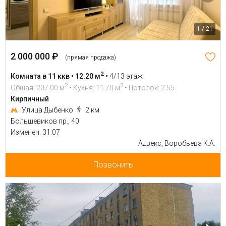
1 / 21
2 000 000 ₽
(прямая продажа)
2
Комната в 11 ккв • 12.20 м
•
4/13 этаж
2
2
Общая: 207.00 м
• Кухня: 11.70 м
• Потолок: 2.55
Кирпичный
Улица Дыбенко
2 км
Большевиков пр., 40
Изменен: 31.07
Адвекс, Воробьева К.А.
Позвонить