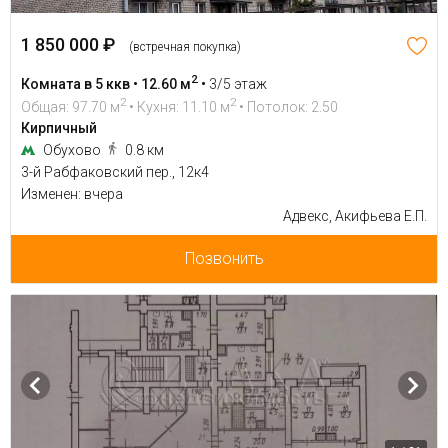
1 850 000 ₽
(встречная покупка)
2
Комната в 5 ккв • 12.60 м
•
3/5 этаж
2
2
Общая: 97.70 м
• Кухня: 11.10 м
• Потолок: 2.50
Кирпичный
Обухово
0.8 км
3-й Рабфаковский пер., 12к4
Изменен: вчера
Адвекс, Акифьева Е.П.
Позвонить