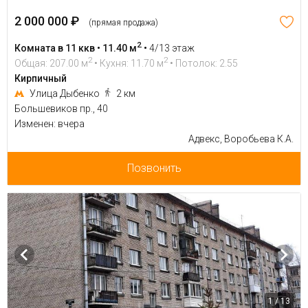
2 000 000 ₽
(прямая продажа)
2
Комната в 11 ккв • 11.40 м
•
4/13 этаж
2
2
Общая: 207.00 м
• Кухня: 11.70 м
• Потолок: 2.55
Кирпичный
Улица Дыбенко
2 км
Большевиков пр., 40
Изменен: вчера
Адвекс, Воробьева К.А.
Позвонить
1 / 13