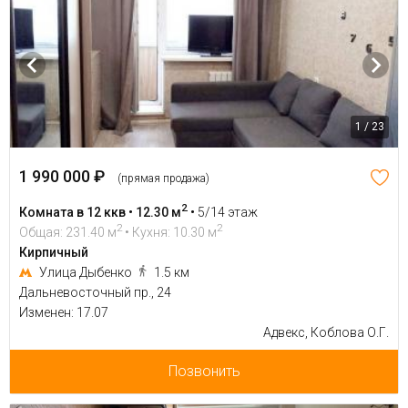
1 / 23
1 990 000 ₽
(прямая продажа)
2
Комната в 12 ккв • 12.30 м
•
5/14 этаж
2
2
Общая: 231.40 м
• Кухня: 10.30 м
Кирпичный
Улица Дыбенко
1.5 км
Дальневосточный пр., 24
Изменен: 17.07
Адвекс, Коблова О.Г.
Позвонить