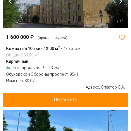
1 / 13
1 600 000 ₽
(прямая продажа)
2
Комната в 10 ккв • 12.00 м
•
4/5 этаж
2
Общая: 283.90 м
Кирпичный
Елизаровская
0.3 км
Обуховской Обороны проспект, 95к1
Изменен: 30.07
Адвекс, Спектор С.А.
Позвонить