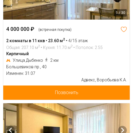
1 / 30
4 000 000 ₽
(встречная покупка)
2
2 комнаты в 11 ккв • 23.60 м
•
4/15 этаж
2
2
Общая: 207.10 м
• Кухня: 11.70 м
• Потолок: 2.55
Кирпичный
Улица Дыбенко
2 км
Большевиков пр., 40
Изменен: 31.07
Адвекс, Воробьева К.А.
Позвонить