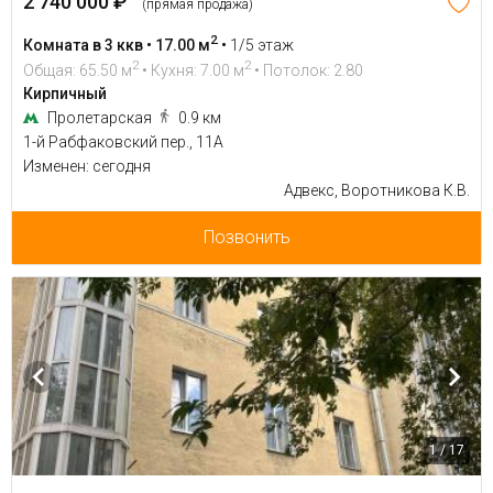
2 740 000 ₽
(прямая продажа)
2
Комната в 3 ккв • 17.00 м
•
1/5 этаж
2
2
Общая: 65.50 м
• Кухня: 7.00 м
• Потолок: 2.80
Кирпичный
Пролетарская
0.9 км
1-й Рабфаковский пер., 11А
Изменен: сегодня
Адвекс, Воротникова К.В.
Позвонить
1 / 17