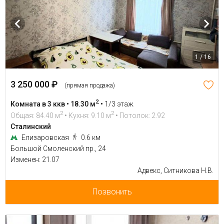
1 / 16
3 250 000 ₽
(прямая продажа)
2
Комната в 3 ккв • 18.30 м
•
1/3 этаж
2
2
Общая: 84.40 м
• Кухня: 9.10 м
• Потолок: 2.92
Сталинский
Елизаровская
0.6 км
Большой Смоленский пр., 24
Изменен: 21.07
Адвекс, Ситникова Н.В.
Позвонить