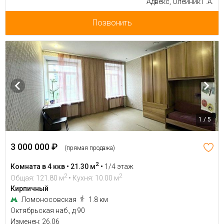
Адвекс, Олейник Г.А.
Позвонить
1 / 5
3 000 000 ₽
(прямая продажа)
2
Комната в 4 ккв • 21.30 м
•
1/4 этаж
2
2
Общая: 121.80 м
• Кухня: 10.00 м
Кирпичный
Ломоносовская
1.8 км
Октябрьская наб., д 90
Изменен: 26.06