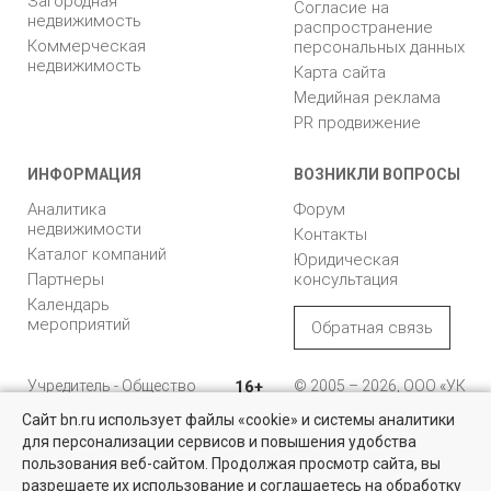
Загородная
Согласие на
недвижимость
распространение
Коммерческая
персональных данных
недвижимость
Карта сайта
Медийная реклама
PR продвижение
ИНФОРМАЦИЯ
ВОЗНИКЛИ ВОПРОСЫ
Аналитика
Форум
недвижимости
Контакты
Каталог компаний
Юридическая
Партнеры
консультация
Календарь
мероприятий
Обратная связь
Учредитель - Общество
16+
© 2005 – 2026, ООО «УК
с ограниченной
«БН»
Сайт bn.ru использует файлы «cookie» и системы аналитики
ответственностью
"Управляющая
196105, Санкт-
для персонализации сервисов и повышения удобства
Квартиры на вторичном рынке
компания "Бюллетень
Петербург, пр. Юрия
пользования веб-сайтом. Продолжая просмотр сайта, вы
недвижимости"
Гагарина, 1
Более 10 тысяч квартир в Санкт-Петербурге и области от
разрешаете их использование и соглашаетесь на обработку