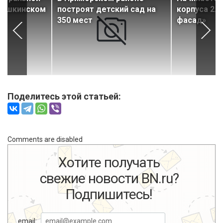
 Пушкинском
построят детский сад на
корпуса 2.
ли
350 мест
фасад»
Поделитесь этой статьей:
Comments are disabled
Хотите получать
свежие новости BN.ru?
Подпишитесь!
email: