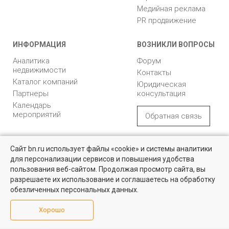
Медийная реклама
PR продвижение
ИНФОРМАЦИЯ
ВОЗНИКЛИ ВОПРОСЫ
Аналитика
Форум
недвижимости
Контакты
Каталог компаний
Юридическая
Партнеры
консультация
Календарь
мероприятий
Обратная связь
Учредитель - Общество
16+
© 2005 – 2026, ООО «УК
Сайт bn.ru использует файлы «cookie» и системы аналитики
с ограниченной
«БН»
для персонализации сервисов и повышения удобства
ответственностью
Найти квартиру - это просто!
"Управляющая
196105, Санкт-
пользования веб-сайтом. Продолжая просмотр сайта, вы
компания "Бюллетень
Петербург, пр. Юрия
Выбирайте среди 14 тысяч проверенных вариантов на вторичом
разрешаете их использование и соглашаетесь на обработку
рынке жилья на портале BN.ru
недвижимости"
Гагарина, 1
обезличенных персональных данных.
8 (812) 331-93-56
Посмотреть объявления
Хорошо
reklama@bn.ru