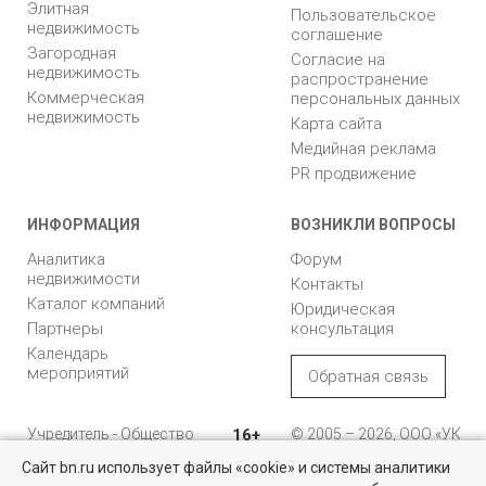
Элитная
Пользовательское
недвижимость
соглашение
Загородная
Согласие на
недвижимость
распространение
Коммерческая
персональных данных
недвижимость
Карта сайта
Медийная реклама
PR продвижение
ИНФОРМАЦИЯ
ВОЗНИКЛИ ВОПРОСЫ
Аналитика
Форум
недвижимости
Контакты
Каталог компаний
Юридическая
Партнеры
консультация
Календарь
мероприятий
Обратная связь
Учредитель - Общество
16+
© 2005 – 2026, ООО «УК
с ограниченной
«БН»
Сайт bn.ru использует файлы «cookie» и системы аналитики
ответственностью
"Управляющая
196105, Санкт-