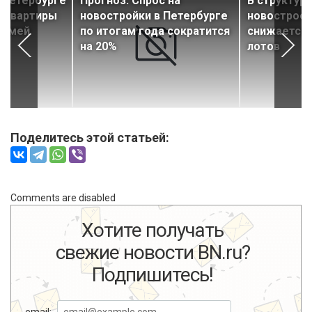
в Петербурге
Прогноз: Спрос на
В структур
е квартиры
новостройки в Петербурге
новостроек
 семей
по итогам года сократится
снижается
на 20%
лотов
Поделитесь этой статьей:
Comments are disabled
Хотите получать
свежие новости BN.ru?
Подпишитесь!
email: