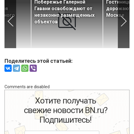
Побережье Галерной
Гостиницы 
тся
Гавани освобождают от
дорожают б
ичного
незаконно размещенных
Москве
ых
объектов
Поделитесь этой статьей:
Comments are disabled
Хотите получать
свежие новости BN.ru?
Подпишитесь!