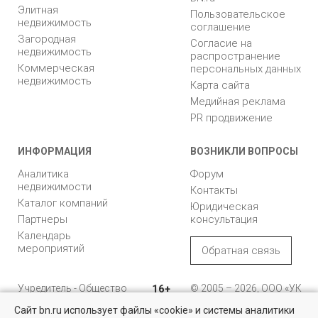
Элитная
Пользовательское
недвижимость
соглашение
Загородная
Согласие на
недвижимость
распространение
Коммерческая
персональных данных
недвижимость
Карта сайта
Медийная реклама
PR продвижение
ИНФОРМАЦИЯ
ВОЗНИКЛИ ВОПРОСЫ
Аналитика
Форум
недвижимости
Контакты
Каталог компаний
Юридическая
Партнеры
консультация
Календарь
мероприятий
Обратная связь
Учредитель - Общество
16+
© 2005 – 2026, ООО «УК
с ограниченной
«БН»
Сайт bn.ru использует файлы «cookie» и системы аналитики
ответственностью