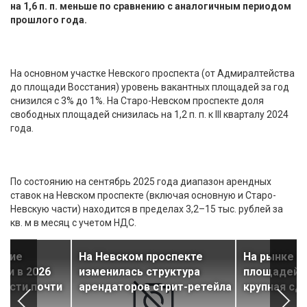
на 1,6 п. п. меньше по сравнению с аналогичным периодом
прошлого года.
На основном участке Невского проспекта (от Адмиралтейства
до площади Восстания) уровень вакантных площадей за год
снизился с 3% до 1%. На Старо-Невском проспекте доля
свободных площадей снизилась на 1,2 п. п. к III кварталу 2024
года.
По состоянию на сентябрь 2025 года диапазон арендных
ставок на Невском проспекте (включая основную и Старо-
Невскую части) находится в пределах 3,2–15 тыс. рублей за
кв. м в месяц с учетом НДС.
ские
На Невском проспекте
На рынке а
ии в 2026
изменилась структура
площадей 
расти почти
арендаторов стрит-ретейла
крупная сд