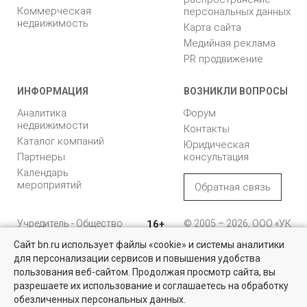
Коммерческая
персональных данных
недвижимость
Карта сайта
Медийная реклама
PR продвижение
ИНФОРМАЦИЯ
ВОЗНИКЛИ ВОПРОСЫ
Аналитика
Форум
недвижимости
Контакты
Каталог компаний
Юридическая
Партнеры
консультация
Календарь
мероприятий
Обратная связь
Учредитель - Общество
16+
© 2005 – 2026, ООО «УК
с ограниченной
«БН»
Сайт bn.ru использует файлы «cookie» и системы аналитики
ответственностью
"Управляющая
196105, Санкт-
для персонализации сервисов и повышения удобства
Недвижимость для бизнеса
компания "Бюллетень
Петербург, пр. Юрия
пользования веб-сайтом. Продолжая просмотр сайта, вы
недвижимости"
Гагарина, 1
Большой выбор актуальных объектов по выгодным ценам в
разрешаете их использование и соглашаетесь на обработку
Санкт-Петербурге и области
обезличенных персональных данных.
8 (812) 331-93-56