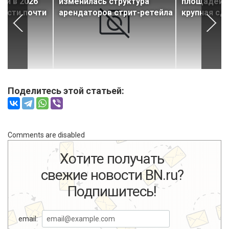
ии в 2026
изменилась структура
площадей 
расти почти
арендаторов стрит-ретейла
крупная сд
Поделитесь этой статьей:
Comments are disabled
Хотите получать
свежие новости BN.ru?
Подпишитесь!
email: