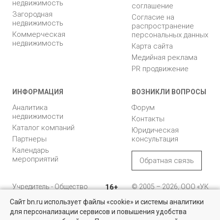
недвижимость
соглашение
Загородная
Согласие на
недвижимость
распространение
Коммерческая
персональных данных
недвижимость
Карта сайта
Медийная реклама
PR продвижение
ИНФОРМАЦИЯ
ВОЗНИКЛИ ВОПРОСЫ
Аналитика
Форум
недвижимости
Контакты
Каталог компаний
Юридическая
Партнеры
консультация
Календарь
мероприятий
Обратная связь
Учредитель - Общество
16+
© 2005 – 2026, ООО «УК
с ограниченной
«БН»
Сайт bn.ru использует файлы «cookie» и системы аналитики
ответственностью
"Управляющая
196105, Санкт-
для персонализации сервисов и повышения удобства
Недвижимость для бизнеса
компания "Бюллетень
Петербург, пр. Юрия