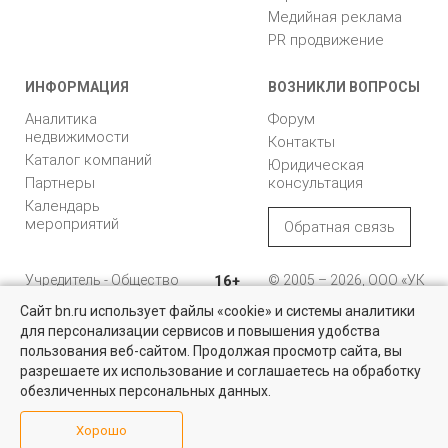
Медийная реклама
PR продвижение
ИНФОРМАЦИЯ
ВОЗНИКЛИ ВОПРОСЫ
Аналитика
Форум
недвижимости
Контакты
Каталог компаний
Юридическая
Партнеры
консультация
Календарь
мероприятий
Обратная связь
Учредитель - Общество
16+
© 2005 – 2026, ООО «УК
с ограниченной
«БН»
Сайт bn.ru использует файлы «cookie» и системы аналитики
ответственностью
"Управляющая
196105, Санкт-
для персонализации сервисов и повышения удобства
компания "Бюллетень
Петербург, пр. Юрия
пользования веб-сайтом. Продолжая просмотр сайта, вы
недвижимости"
Гагарина, 1
разрешаете их использование и соглашаетесь на обработку
обезличенных персональных данных.
8 (812) 331-93-56
Хорошо
reklama@bn.ru