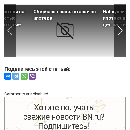
ипотеки на
Сбербанк снизил ставки по
Набиуллина
ностью
ипотеке
ипотека при
льготные
цен на жил
Поделитесь этой статьей:
Comments are disabled
Хотите получать
свежие новости BN.ru?
Подпишитесь!