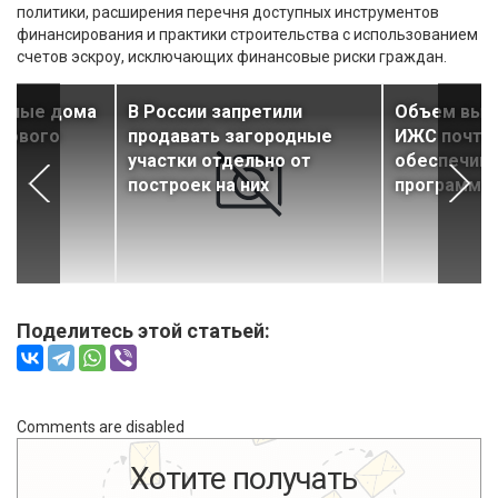
политики, расширения перечня доступных инструментов
финансирования и практики строительства с использованием
счетов эскроу, исключающих финансовые риски граждан.
стные дома
В России запретили
Объем выда
одового
продавать загородные
ИЖС почти
ии
участки отдельно от
обеспечив
построек на них
программы
Поделитесь этой статьей:
Comments are disabled
Хотите получать