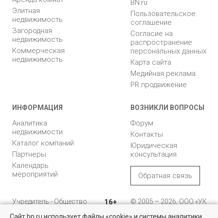
BN.ru
Элитная
Пользовательское
недвижимость
соглашение
Загородная
Согласие на
недвижимость
распространение
Коммерческая
персональных данных
недвижимость
Карта сайта
Медийная реклама
PR продвижение
ИНФОРМАЦИЯ
ВОЗНИКЛИ ВОПРОСЫ
Аналитика
Форум
недвижимости
Контакты
Каталог компаний
Юридическая
Партнеры
консультация
Календарь
мероприятий
Обратная связь
Учредитель - Общество
16+
© 2005 – 2026, ООО «УК
с ограниченной
«БН»
Сайт bn.ru использует файлы «cookie» и системы аналитики
ответственностью