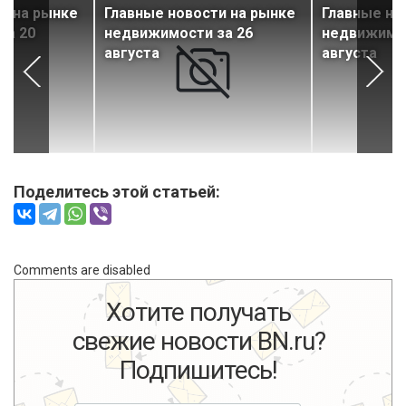
и на рынке
Главные новости на рынке
Главные но
за 20
недвижимости за 26
недвижимос
августа
августа
Поделитесь этой статьей:
Comments are disabled
Хотите получать
свежие новости BN.ru?
Подпишитесь!