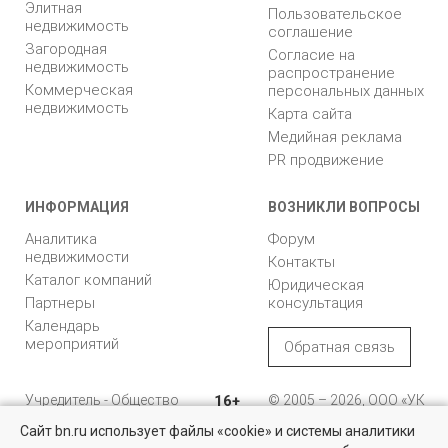
Элитная
Пользовательское
недвижимость
соглашение
Загородная
Согласие на
недвижимость
распространение
Коммерческая
персональных данных
недвижимость
Карта сайта
Медийная реклама
PR продвижение
ИНФОРМАЦИЯ
ВОЗНИКЛИ ВОПРОСЫ
Аналитика
Форум
недвижимости
Контакты
Каталог компаний
Юридическая
Партнеры
консультация
Календарь
мероприятий
Обратная связь
Учредитель - Общество
16+
© 2005 – 2026, ООО «УК
с ограниченной
«БН»
Сайт bn.ru использует файлы «cookie» и системы аналитики
ответственностью
"Управляющая
196105, Санкт-