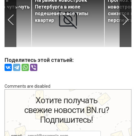
ье в
На рынке новостроек
Прогноз: Ц
ло чуть-чуть
Петербурга в июле
новостройк
подешевели все типы
снизятся в
квартир
перспектив
Поделитесь этой статьей:
Comments are disabled
Хотите получать
свежие новости BN.ru?
Подпишитесь!
email: