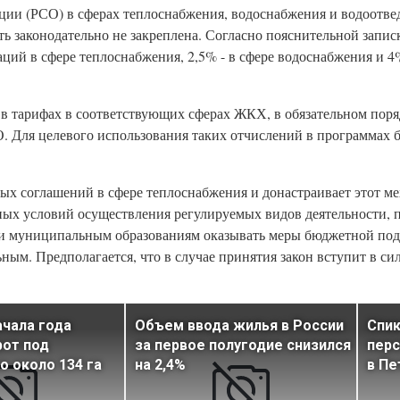
ции (РСО) в сферах теплоснабжения, водоснабжения и водоотве
ь законодательно не закреплена. Согласно пояснительной запис
ий в сфере теплоснабжения, 2,5% - в сфере водоснабжения и 4%
в тарифах в соответствующих сферах ЖКХ, в обязательном поря
. Для целевого использования таких отчислений в программах 
ых соглашений в сфере теплоснабжения и донастраивает этот ме
ных условий осуществления регулируемых видов деятельности, 
 и муниципальным образованиям оказывать меры бюджетной по
м. Предполагается, что в случае принятия закон вступит в силу
ачала года
Объем ввода жилья в России
Спик
рот под
за первое полугодие снизился
пер
о около 134 га
на 2,4%
в Пе