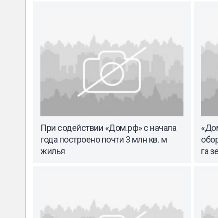
При содействии «Дом.рф» с начала
«Дом
года построено почти 3 млн кв. м
обор
жилья
га з