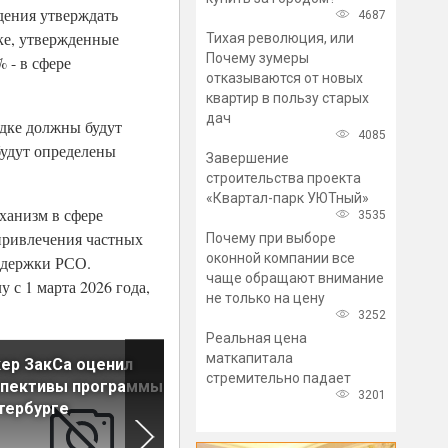
дения утверждать
4687
ке, утвержденные
Тихая революция, или
Почему зумеры
 - в сфере
отказываются от новых
квартир в пользу старых
дач
дке должны будут
4085
будут определены
Завершение
строительства проекта
«Квартал-парк УЮТный»
ханизм в сфере
3535
привлечения частных
Почему при выборе
оконной компании все
ддержки РСО.
чаще обращают внимание
 с 1 марта 2026 года,
не только на цену
3252
Реальная цена
маткапитала
ер ЗакСа оценил
Инвестиции в жилую
стремительно падает
спективы программы КРТ
недвижимость РФ за год
3201
тербурге
сократились в 2,5 раза