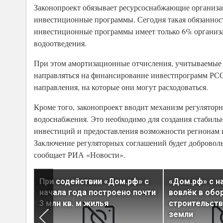
Законопроект обязывает ресурсоснабжающие организа
инвестиционные программы. Сегодня такая обязанност
инвестиционные программы имеет только 6% организац
водоотведения.
При этом амортизационные отчисления, учитываемые 
направляться на финансирование инвестпрограмм РСО
направления, на которые они могут расходоваться.
Кроме того, законопроект вводит механизм регуляторн
водоснабжения. Это необходимо для создания стабиль
инвестиций и предоставления возможности регионам
Заключение регуляторных соглашений будет добровольны
сообщает РИА «Новости».
При содействии «Дом.рф» с
«Дом.рф» с н
год
начала года построено почти
вовлёк в обо
3 млн кв. м жилья
строительств
земли