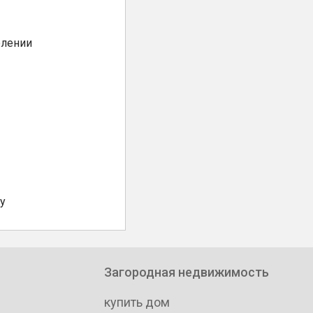
елении
у
Загородная недвижимость
купить дом