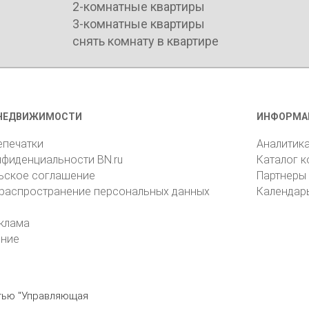
2-комнатные квартиры
3-комнатные квартиры
снять комнату в квартире
НЕДВИЖИМОСТИ
ИНФОРМА
епечатки
Аналитик
нфиденциальности BN.ru
Каталог 
ьское соглашение
Партнеры
 распространение персональных данных
Календар
клама
ение
стью "Управляющая