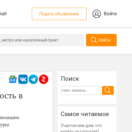
Ещё
Войти
Подать объявление
Найти
Поиск
ость в
Самое читаемое
ивизацию
уры.
Участок или дом: что
купить за городом?