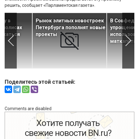
решить, сообщает «Парламентская газета».
чку в
Рынок элитных новостроек
В Совфеде
аполисах
Петербурга пополнят новые
упрощение 
ижаться
проекты
использов
маткапитал
Поделитесь этой статьей:
Comments are disabled
Хотите получать
свежие новости BN.ru?