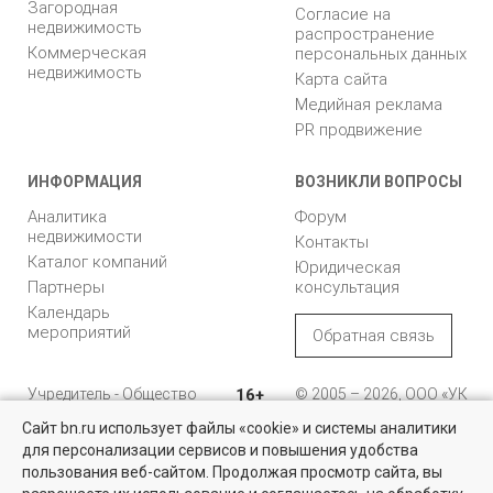
Загородная
Согласие на
недвижимость
распространение
Коммерческая
персональных данных
недвижимость
Карта сайта
Медийная реклама
PR продвижение
ИНФОРМАЦИЯ
ВОЗНИКЛИ ВОПРОСЫ
Аналитика
Форум
недвижимости
Контакты
Каталог компаний
Юридическая
Партнеры
консультация
Календарь
мероприятий
Обратная связь
Учредитель - Общество
16+
© 2005 – 2026, ООО «УК
с ограниченной
«БН»
Сайт bn.ru использует файлы «cookie» и системы аналитики
ответственностью
"Управляющая
196105, Санкт-
для персонализации сервисов и повышения удобства
Найти квартиру - это просто!
компания "Бюллетень
Петербург, пр. Юрия
пользования веб-сайтом. Продолжая просмотр сайта, вы
недвижимости"
Гагарина, 1
Выбирайте среди 14 тысяч проверенных вариантов на вторичом