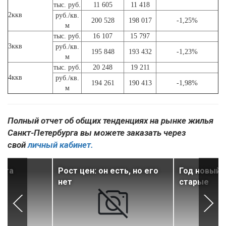
тыс. руб.
11 605
11 418
2ккв
руб./кв.
200 528
198 017
-1,25%
м
тыс. руб.
16 107
15 797
3ккв
руб./кв.
195 848
193 432
-1,23%
м
тыс. руб.
20 248
19 211
4ккв
руб./кв.
194 261
190 413
-1,98%
м
Полный отчет об общих тенденциях на рынке жилья
Санкт-Петербурга вы можете заказать через
свой
личный кабинет.
 эта
Рост цен: он есть, но его
Год новый, 
нет
старые