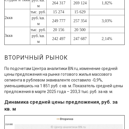
руб./кв.
264 317
269 124
1,82%
м
тыс. руб.
15 274
15 629
2ккв
руб./кв.
249 777
257 354
3,03%
м
тыс. руб.
20 156
20 500
3ккв
руб./кв.
242 497
247 687
2,14%
м
ВТОРИЧНЫЙ РЫНОК
По подсчетам Центра аналитики BN.ru, изменение средней
цены предложения на рынке готового жилья массового
сегмента в рублевом эквиваленте составило -0,9%,
уменьшившись на 1 851 руб. с кв. м. Показатель средней цены
предложения в марте 2025 года – 203,3 тыс. руб. за кв. м.
Динамика средней цены предложения, руб. за
кв. м