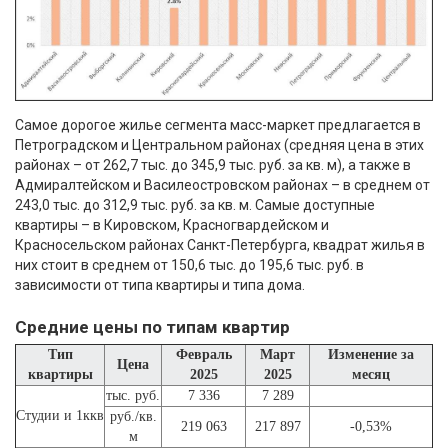
Самое дорогое жилье сегмента масс-маркет предлагается в
Петроградском и Центральном районах (средняя цена в этих
районах – от 262,7 тыс. до 345,9 тыс. руб. за кв. м), а также в
Адмиралтейском и Василеостровском районах – в среднем от
243,0 тыс. до 312,9 тыс. руб. за кв. м. Самые доступные
квартиры – в Кировском, Красногвардейском и
Красносельском районах Санкт-Петербурга, квадрат жилья в
них стоит в среднем от 150,6 тыс. до 195,6 тыс. руб. в
зависимости от типа квартиры и типа дома.
Средние цены по типам квартир
Тип
Февраль
Март
Изменение за
Цена
квартиры
2025
2025
месяц
тыс. руб.
7 336
7 289
Студии и 1ккв
руб./кв.
219 063
217 897
-0,53%
м