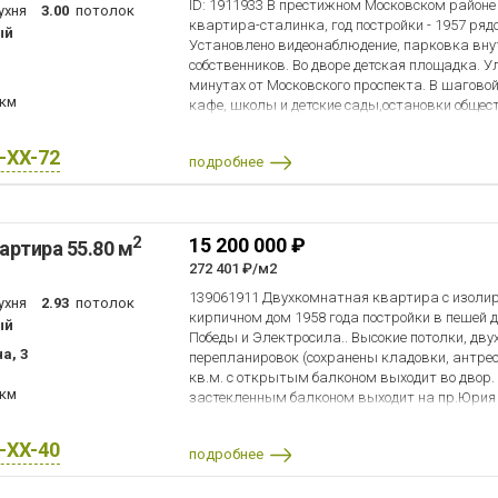
ID: 1911933 В престижном Московском районе
ухня
3.00
потолок
квартира-сталинка, год постройки - 1957 ряд
ый
Установлено видеонаблюдение, парковка вну
собственников. Во дворе детская площадка. У
минутах от Московского проспекта. В шагово
 км
кафе, школы и детские сады,остановки общес
собственник, никто не прописан. Отличная тр
ближайшее метро Парк Победы. Прямая прод
X-XX-72
подробнее
любое время.
2
15 200 000 ₽
артира 55.80 м
272 401 ₽/м2
139061911 Двухкомнатная квартира с изол
ухня
2.93
потолок
кирпичном дом 1958 года постройки в пешей 
ый
Победы и Электросила.. Высокие потолки, двух
а, 3
перепланировок (сохранены кладовки, антресо
кв.м. с открытым балконом выходит во двор. 
 км
застекленным балконом выходит на пр.Юрия
парадная, зеленый спокойный двор. Отличное
минутах ходьбы от Парка Победы. Прекрасна
X-XX-40
подробнее
инфраструктура. Один взрослый собственник, 
не зарегистрирован. Показы по договореннос