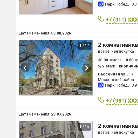
Парк Победы
0.3
+7 (911) XX
Дата изменения:
03.08.2026
2-комнатная кв
1 / 14
встречная покупка
30.00
жилая
8.60
к
5/5
этаж
кирпичн
Бассейная ул., 17
Московский район
Парк Победы
0.9
+7 (981) XX
Дата изменения:
23.07.2026
2-комнатная кв
1 / 16
встречная покупка