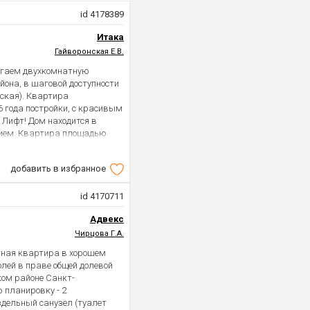
id 4178389
Итака
Гайворонская Е.В.
агаем двухкомнатную
йона, в шаговой доступности
вская). Квартира
6 года постройки, с красивым
Лифт! Дом находится в
нием. Квартира площадью
нировки, окна выходят на
строенный сквер . Две комнаты
добавить в избранное
кухня 8,2 м.кв, совмещенный
ий 2.98 м. Квартира с
онтом, укомплектована
id 4170711
тной жизни установлен
Адвекс
во мест хранения. Нет
 дворе всегда можно найти
Чирцова Г.А.
нут, в шаговой доступности
атная квартира в хорошем
 ТЦ Питер Радуга, престижные
олей в праве общей долевой
ей 366). Рядом есть все
ком районе Санкт-
е никто не проживает и нет
 планировку - 2
в 2022 году, есть остаток по
здельный санузел (туалет
бственник, на сделке будет