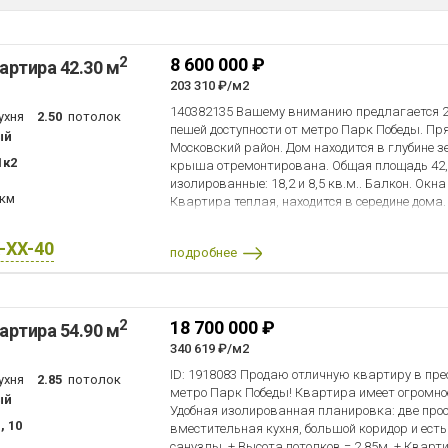
2
8 600 000 ₽
артира 42.30 м
203 310 ₽/м2
140382135 Вашему вниманию предлагается 2
ухня
2.50
потолок
пешей доступности от метро Парк Победы. П
ый
Московский район. Дом находится в глубине з
1к2
крыша отремонтирована. Общая площадь 42,
изолированные: 18,2 и 8,5 кв.м.. Балкон. Окна
 км
Квартира теплая, находится в середине дома.
Двухкамерные стеклопакеты. На полу ламина
входная дверь, качественные межкомнатные 
X-XX-40
подробнее
фурнитурой. Мебель и техника остается. Кухня 
шкаф Electrolux, газовая панель на 4 конфорк
Качественная сантехника, стиральная машина
загрузкой. Парадная после ремонта, ухоженн
2
18 700 000 ₽
артира 54.90 м
дома 2 детских сада и 2 школы (не нужно пере
Рядом Московский парк Победы, исторический 
340 619 ₽/м2
история», ТРЦ «Питер-Радуга», спортивный к
ID: 1918083 Продаю отличную квартиру в пре
ухня
2.85
потолок
современными площадками для развлечения
метро Парк Победы! Квартира имеет огромное
ый
полем и скейт-парком, две новые оборудован
Удобная изолированная планировка: две про
и выгула собак. До КАД и ЗСД 15 минут. Один
, 10
вместительная кухня, большой коридор и ест
обременений, никто не прописан, собственность
санузлы. + Высота потолков = 2,85м. + Кварт