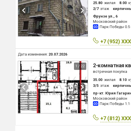
25.80
жилая
8.00
к
2/7
этаж
кирпичн
Фрунзе ул., 6
Московский район
Парк Победы
0.5
+7 (952) XX
Дата изменения:
20.07.2026
2-комнатная кв
1 / 22
встречная покупка
35.00
жилая
8.10
к
3/5
этаж
кирпичн
пр-кт. Юрия Гагарин
Московский район
Парк Победы
1.1
+7 (812) XX