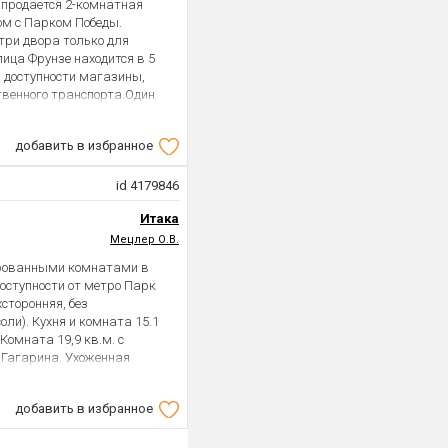
 продается 2-комнатная
ом с Парком Победы.
три двора только для
лица Фрунзе находится в 5
й доступности магазины,
твенного транспорта.Один
анспортная доступность,
ажа. Звоните покажем в
добавить в избранное
id 4179846
Итака
Мецлер О.В.
ированными комнатами в
доступности от метро Парк
сторонняя, без
ли). Кухня и комната 15.1
Комната 19,9 кв.м. с
 Гагарина. Ухоженная
 расположение, буквально в 3
я социальная и транспортная
добавить в избранное
владеет с 2017 года, никто
ти.