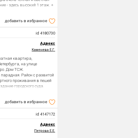
ние - здесь высокий 1 этаж. +
ртире сделан хороший
и жить. + Дом кирпичный,
добавить в избранное
инимальная слышимость
двор. Есть детская площадка,
овки. + Мега удачная
id 4180730
х заведений, кафе и
Адвекс
 проспект со всей его богатой
ступность: до метро Парк
Каменева Е.Г.
ь автобусные остановки. До
натная квартира,
тра города 25 минут
етербурга, на улице
бственник. Документы готовы
тро. Дом ТСЖ.
оговоренности. Интересно?
 парадная. Район с развитой
ортного проживания в пешей
 здание городского суда.
добавить в избранное
id 4147172
Адвекс
Петрова Е.Е.