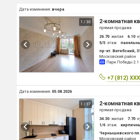
Дата изменения:
вчера
2-комнатная кв
1 / 30
прямая продажа
26.70
жилая
6.10
к
5/5
этаж
панельн
пр-кт. Витебский, 3
Московский район
Парк Победы
2.1
+7 (812) XX
Дата изменения:
05.08.2026
2-комнатная кв
1 / 37
прямая продажа
34.30
жилая
7.70
к
1/6
этаж
кирпичн
Чернышевского пл.
Московский район