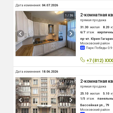
Дата изменения:
04.07.2026
2-комнатная кв
1 / 36
прямая продажа
31.30
жилая
8.20
к
6/7
этаж
кирпичн
пр-кт. Юрия Гагарин
Московский район
Парк Победы
0.9
+7 (812) XX
Дата изменения:
18.06.2026
2-комнатная кв
1 / 29
прямая продажа
25.10
жилая
5.10
к
1/5
этаж
панельн
Бассейная ул., 79
Московский район