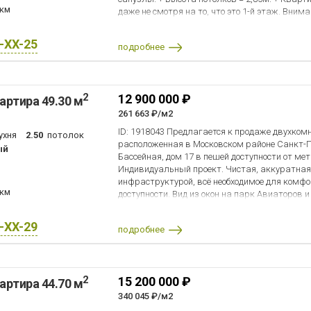
возможна
 км
даже не смотря на то, что это 1-й этаж. Внима
Окна выходят во двор, на 2 стороны! + В ква
косметический ремонт. Можно сразу заехать 
X-XX-25
подробнее
сталинской постройки - а это значит, что м
соседей и всегда тепло. + Зеленый ухоженный 
скамейки, аллеи. Всегда есть места для парк
локация: рядом множество магазинов, учебны
2
12 900 000 ₽
артира 49.30 м
ресторанов. В пешей доступности - Московский
инфраструктурой. + Удобная транспортная до
261 663 ₽/м2
Победы не более 5-7 минут пешком. Рядом ест
ID: 1918043 Предлагается к продаже двухком
ухня
2.50
потолок
аэропорта 10-15 минут на автомобиле. До цен
расположенная в Московском районе Санкт-П
ый
общественным транспортом. + 1 взрослый со
Бассейная, дом 17 в пешей доступности от ме
к продаже. Показываем по предварительной д
Индивидуальный проект. Чистая, аккуратная
Звоните!
инфраструктурой, всё необходимое для комф
 км
доступности. Вид из окон на парк Авиаторов и
X-XX-29
подробнее
2
15 200 000 ₽
артира 44.70 м
340 045 ₽/м2