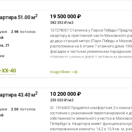
2
19 500 000 ₽
артира 51.00 м
382 353 ₽/м2
137278057 Сталинка у Парка Победы! Предл
ухня
2.98
потолок
квартиру в престижной части Московского ра
ый
до двух станций метро (Парк Победы и Моско
а, 21
расположена на 6 этаже 7 этажного дома 195
фасадом и чистыми ухоженными парадными. 
 км
стороне от шумных дорог с активным движе
51,0 м.кв. изолированной, односторонней пла
восток (утреннее солнце), на зеленый благоу
X-XX-40
подробнее
18,7 м кв. с выходом на балкон и 12,6 м.кв., 
санузел, установлена ванна; высота помещен
качественным, продуманным до мелочей рем
необходимой мебелью и техникой. Для комфор
2
10 200 000 ₽
артира 43.40 м
кондиционер. Организовано большое количест
проблем с парковкой, по периметру дома и во
235 023 ₽/м2
место для а/м. До Парка Победы шагом 3-5 ми
ID: 1916435 Продаётся комфортная 2-х комн
ухня
2.50
потолок
также Чесменский собор и сквер, СКА Арена,
состоянии с узаконенной перепланировкой и д
ый
школы Московского района (гимназия 524, лиц
собственности земельного участка в Московс
необходимое для комфортной жизни. В квартир
Петербурга. Квартира имеет функциональную
зарегистрированных лиц. Приобретена по ДКП 
изолированные комнаты 14,2 и 10,9 кв. м, ра
ипотеке. Просрочек не было! Один взрослый со