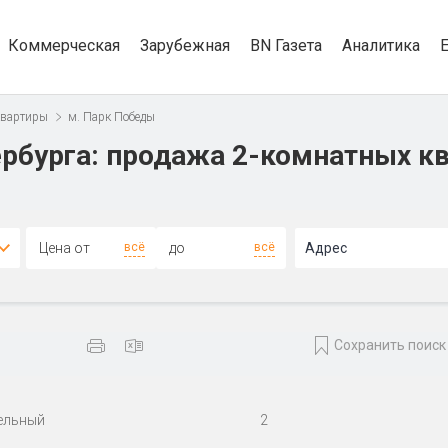
Коммерческая
Зарубежная
BN Газета
Аналитика
квартиры
м. Парк Победы
рбурга: продажа 2-комнатных кв
всё
всё
Адрес
Сохранить поиск
ельный
2