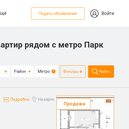
Ещё
Войти
Подать объявление
артир рядом с метро Парк
Район
Метро
Фильтры
Найти
1
Подробно
На карте
Продажа