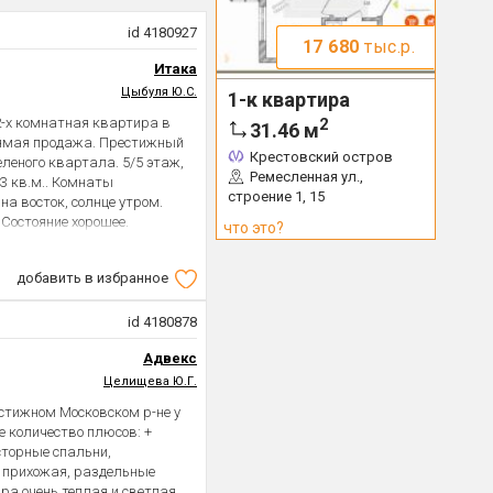
id 4180927
17 680
тыс.р.
Итака
Цыбуля Ю.С.
1-к квартира
-х комнатная квартира в
2
31.46
м
рямая продажа. Престижный
Крестовский остров
еленого квартала. 5/5 этаж,
Ремесленная ул.,
3 кв.м.. Комнаты
строение 1, 15
 на восток, солнце утром.
 Состояние хорошее.
что это?
т и плитка, металлическая
двери с итальянской
добавить в избранное
6,1 кв.м., газовый духовой
и, вытяжка с подсветкой.
 Electrolux с вертикальной
id 4180878
ая придомовая территория. У
Адвекс
ходить улицу), поликлиника.
центр «Россия - моя
Целищева Ю.Г.
омплекс «СКА Арена» с
стижном Московском р-не у
 и отдыха, футбольным
 количество плюсов: +
ные площадки для тренировки
сторные спальни,
 взрослый собственник, без
ь прихожая, раздельные
 более 20 лет. Ипотека
ира очень теплая и светлая