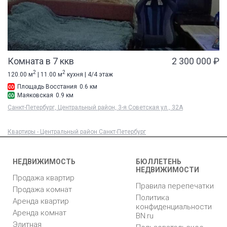
Комната в 7 ккв
2 300 000 ₽
2
2
120.00 м
| 11.00 м
кухня | 4/4 этаж
Площадь Восстания
0.6 км
Маяковская
0.9 км
Санкт-Петербург, Центральный район, 3-я Советская ул., 32А
Квартиры - Центральный район Санкт-Петербург
НЕДВИЖИМОСТЬ
БЮЛЛЕТЕНЬ
НЕДВИЖИМОСТИ
Продажа квартир
Правила перепечатки
Продажа комнат
Политика
Аренда квартир
конфиденциальности
Аренда комнат
BN.ru
Элитная