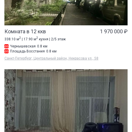
Комната в 12 ккв
1 970 000 ₽
2
2
338.10 м
| 17.90 м
кухня | 2/5 этаж
Чернышевская
0.8 км
Площадь Восстания
0.8 км
Санкт-Петербург, Центральный район, Некрасова ул., 58